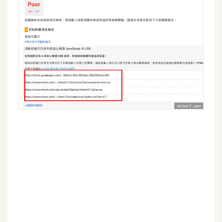
空
間
網
頁
設
計
前
端
H
T
M
L
/
C