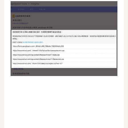
G
e
m
i
n
i
A
I
生
成
圖
片
影
片