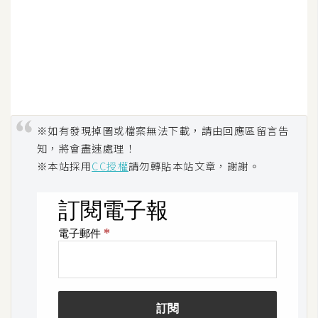
S
S
J
a
v
※如有發現掉圖或檔案無法下載，請由回應區留言告
a
S
知，將會盡速處理！
c
※本站採用
CC授權
請勿轉貼本站文章，謝謝。
r
i
p
t
U
I
/