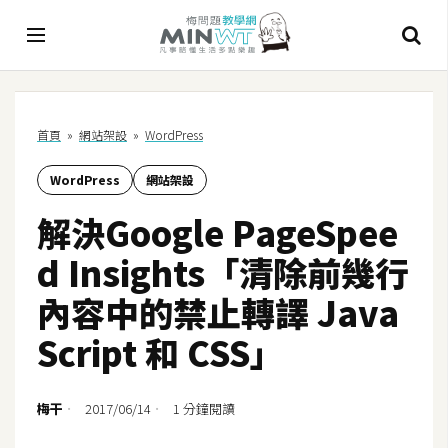
A
首頁
»
網站架設
»
WordPress
I
WordPress
網站架設
A
I
解決Google PageSpee
工
具
d Insights「清除前幾行
C
內容中的禁止轉譯 Java
h
Script 和 CSS」
a
t
G
梅干
2017/06/14
1 分鐘閱讀
P
T