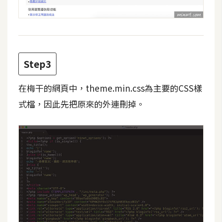
d
P
r
e
s
s
Step3
安
裝
在梅干的網頁中，theme.min.css為主要的CSS樣
與
式檔，因此先把原來的外連刪掉。
設
定
外
掛
實
作
電
商