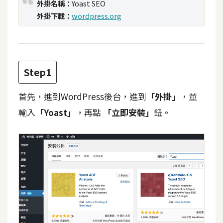
外掛名稱：
Yoast SEO
攝
外掛下載：
wordpress.org
影
手
機
Step1
攝
影
首先，進到WordPress後台，進到
「外掛」
，並
輸入
「Yoast」
，再點
「立即安裝」
鈕。
器
材
操
控
資
源
免