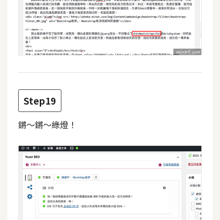
Step19
鏘～鏘～綠燈！