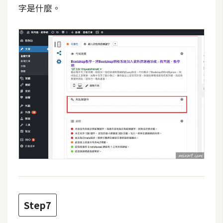
字是什麼。
S
S
J
a
v
a
S
c
r
i
p
t
U
Step7
I
/