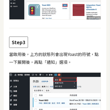
d
P
r
e
s
s
安
裝
Step3
與
設
當啟用後，上方的狀態列會出現Yoast的符號，點
定
一下展開後，再點「通知」選項。
外
掛
實
作
電
商