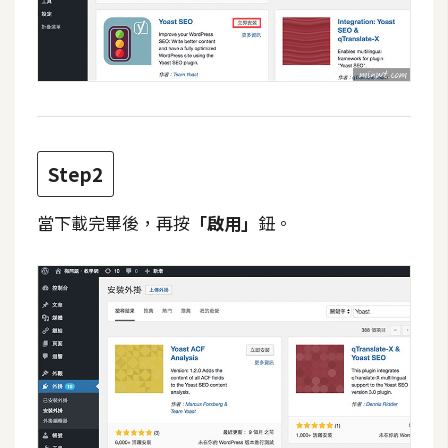
費
圖
庫
免
費
字
Step2
型
當下載完畢後，再按
「啟用」
鈕。
網
站
架
設
W
o
r