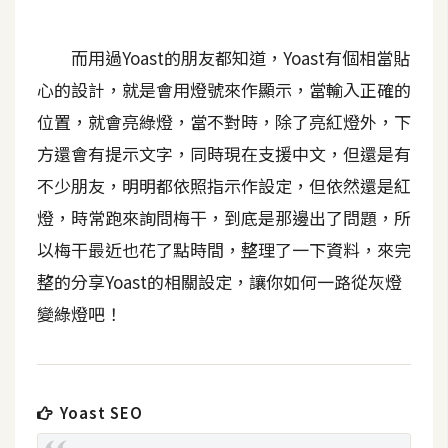
t
r
而用過Yoast的朋友都知道，Yoast有個相當貼
a
t
心的設計，就是會用燈號來作顯示，當輸入正確的
o
位置，就會亮綠燈，當不對時，除了亮紅燈外，下
r
方還會有提示文字，同時現在支援中文，但還是有
不少朋友，明明都依照指示作設定，但依然還是紅
去
燈，時常跑來詢問梅干，到底是那邊出了問題，所
背
以梅干最近也花了點時間，整理了一下資料，來完
與
合
整的分享Yoast的相關設定，讓你如何一路從灰燈
成
變綠燈吧！
攝
影
商
Yoast SEO
品