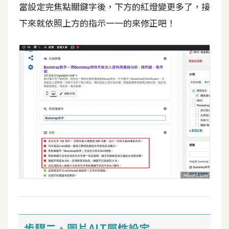
當設定完焦點關鍵字後，下方的紅燈變更多了，接
U
下來就依照上方的指示一一的來修正吧！
X
R
W
D
網
頁
後
端
P
H
P
D
步驟二、圖片ALT屬性設定