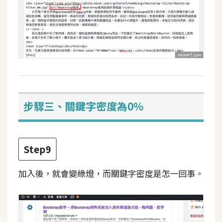
示
免
費
版
型
步驟三、關鍵字密度為0%
M
A
C
Step9
加入後，就會變綠燈，而關鍵字密度是怎一回事。
開
箱
梅