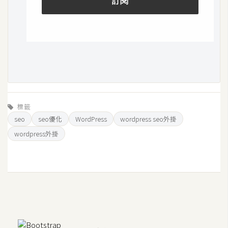
標籤
seo
seo優化
WordPress
wordpress seo外掛
wordpress外掛