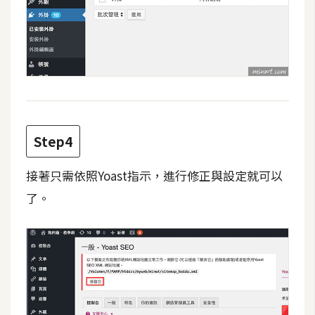
W
o
o
C
o
m
m
Step4
e
r
接著只需依照Yoast指示，進行修正與設定就可以
c
了。
e
金
流
物
流