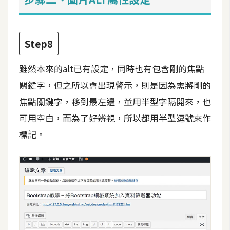
o
c
k
Step8
e
r
雖然本來的alt已有設定，同時也有包含剛的焦點
關鍵字，但之所以會出現警示，則是因為需將剛的
伺
焦點關鍵字，移到最左邊，並用半型字隔開來，也
服
器
可用空白，而為了好辨視，所以都用半型逗號來作
設
標記。
定
資
源
免
費
圖