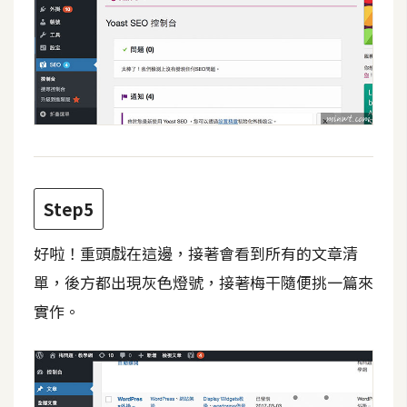
架
設
主
機
與
網
域
Step5
S
E
好啦！重頭戲在這邊，接著會看到所有的文章清
O
單，後方都出現灰色燈號，接著梅干隨便挑一篇來
工
實作。
具
免
費