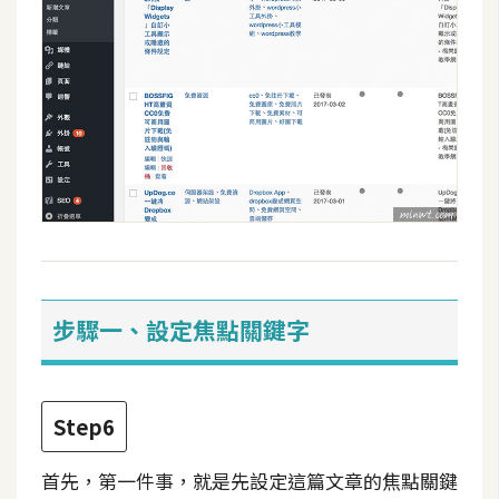
空
間
網
頁
設
計
前
端
步驟一、設定焦點關鍵字
H
T
M
Step6
L
/
首先，第一件事，就是先設定這篇文章的焦點關鍵
C