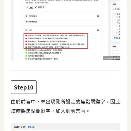
開
發
熱
門
文
章
全
Step10
站
導
由於前言中，未出現剛所設定的焦點關鍵字，因此
覽
這時將焦點關鍵字，加入到前言內。
合