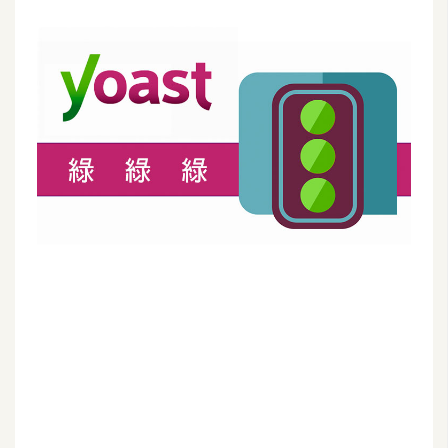
G
e
m
i
n
i
A
I
生
成
圖
片
影
片