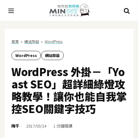
A
首頁
»
網站架設
»
WordPress
I
WordPress
網站架設
A
I
WordPress 外掛－「Yo
工
具
ast SEO」超詳細綠燈攻
C
略教學！讓你也能自我掌
h
控SEO關鍵字技巧
a
t
G
梅干
2017/03/14
1 分鐘閱讀
P
T