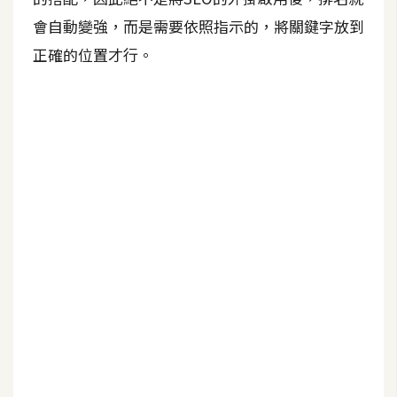
b
e
會自動變強，而是需要依照指示的，將關鍵字放到
正確的位置才行。
P
h
o
t
o
s
h
o
p
I
l
l
u
s