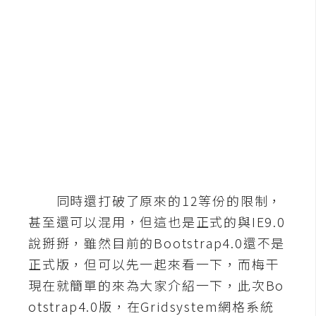
b
e
P
h
o
t
o
s
h
o
p
同時還打破了原來的12等份的限制，
甚至還可以混用，但這也是正式的與IE9.0
I
說掰掰，雖然目前的Bootstrap4.0還不是
l
正式版，但可以先一起來看一下，而梅干
l
現在就簡單的來為大家介紹一下，此次Bo
u
otstrap4.0版，在Gridsystem網格系統
s