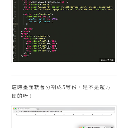
空
間
網
頁
設
計
前
端
這時畫面就會分割成5等份，是不是超方
H
便的呀！
T
M
L
/
C