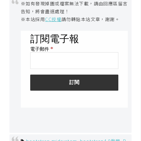
※如有發現掉圖或檔案無法下載，請由回應區留言
開
告知，將會盡速處理！
發
※本站採用
CC授權
請勿轉貼本站文章，謝謝。
熱
門
文
章
全
站
導
覽
合
bootstrap gridsystem
,
bootstrap4.0教學
,
B