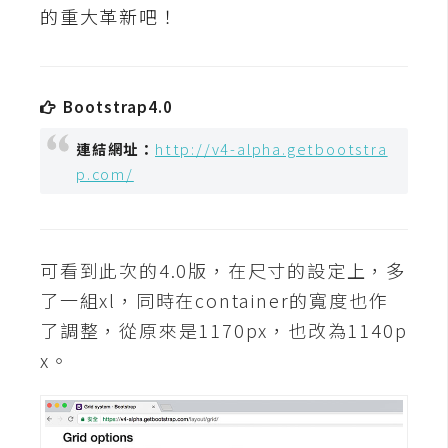
t
的重大革新吧！
r
a
t
Bootstrap4.0
o
r
連結網址：
http://v4-alpha.getbootstra
p.com/
去
背
與
可看到此次的4.0版，在尺寸的設定上，多
合
了一組xl，同時在container的寬度也作
成
了調整，從原來是1170px，也改為1140p
攝
影
x。
商
品