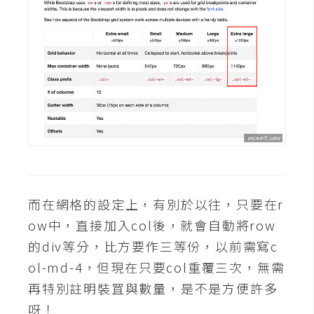
攝
影
手
機
攝
影
器
材
而在網格的設定上，有別於以往，只要在r
操
控
ow中，直接加入col後，就會自動將row
的div等分，比方要作三等份，以前需寫c
資
源
ol-md-4，但現在只要col重覆三次，無需
再特別註明裝罝與數量，是不是方便許多
免
呀！