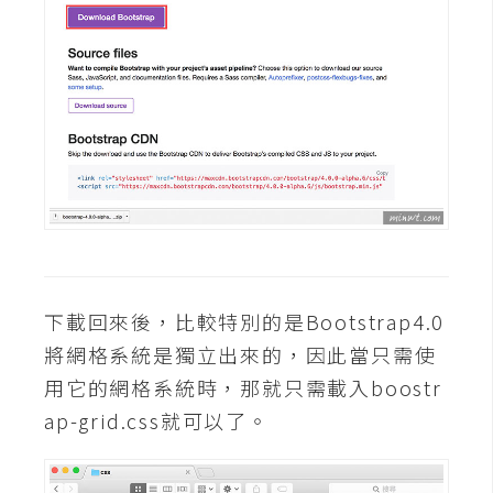
W
o
o
C
o
m
m
e
r
c
e
下載回來後，比較特別的是Bootstrap4.0
將網格系統是獨立出來的，因此當只需使
金
用它的網格系統時，那就只需載入boostr
流
ap-grid.css就可以了。
物
流