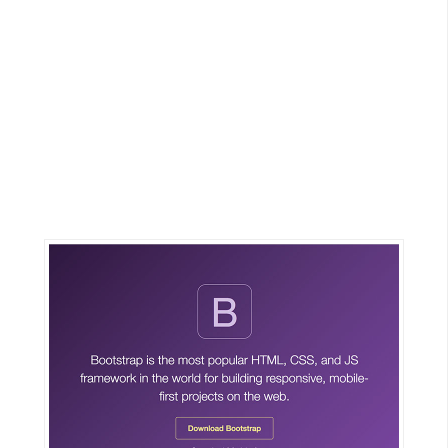
G
e
m
i
n
i
A
I
生
成
圖
片
影
片