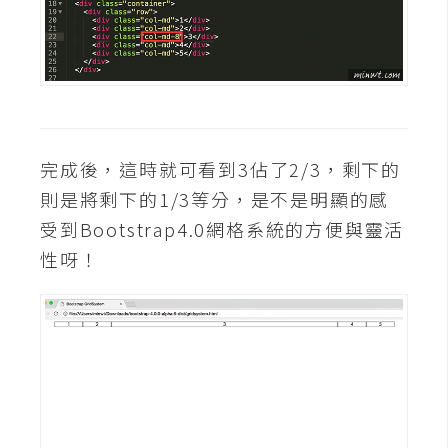
o
c
k
e
r
完成後，這時就可看到3佔了2/3，剩下的
伺
則是將剩下的1/3等分，是不是明顯的感
服
受到Bootstrap4.0網格系統的方便與靈活
器
設
性呀！
定
資
源
免
費
圖