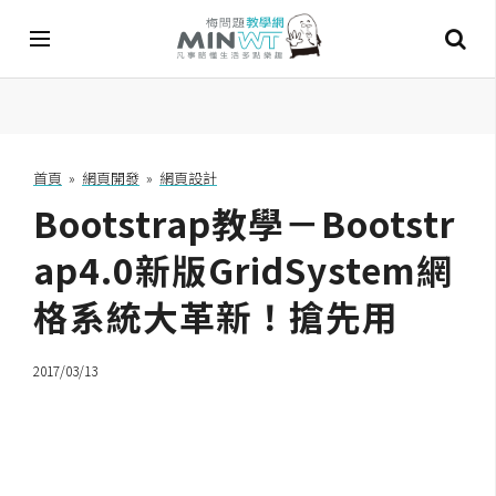
A
I
首頁
»
網頁開發
»
網頁設計
Bootstrap教學－Bootstr
A
I
工
ap4.0新版GridSystem網
具
格系統大革新！搶先用
C
h
2017/03/13
a
t
G
P
T