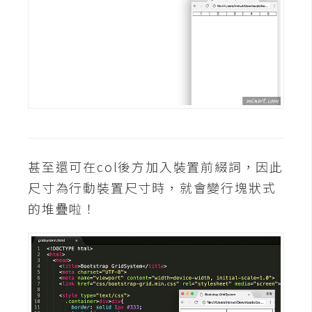
S
S
J
a
v
a
S
c
甚至還可在col後方加入裝置前綴詞，因此
r
尺寸為行動裝置尺寸時，就會變行塊狀式
i
的堆疊啦！
p
t
U
I
/