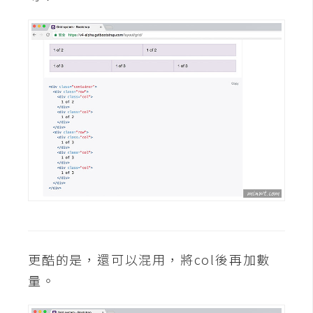
費
圖
庫
免
費
字
型
網
站
架
設
更酷的是，還可以混用，將col後再加數
量。
W
o
r