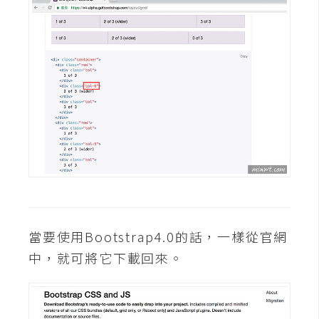
d
P
r
e
s
s
安
裝
與
設
定
外
掛
當要使用Bootstrap4.0的話，一樣從官網
實
中，就可將它下載回來。
作
電
商