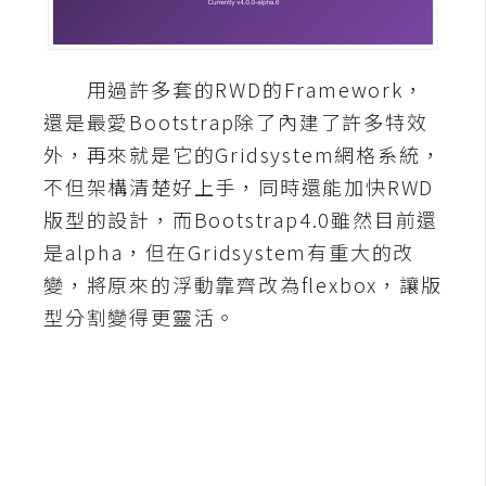
A
I
應
用過許多套的RWD的Framework，
用
還是最愛Bootstrap除了內建了許多特效
設
外，再來就是它的Gridsystem網格系統，
計
不但架構清楚好上手，同時還能加快RWD
版型的設計，而Bootstrap4.0雖然目前還
網
是alpha，但在Gridsystem有重大的改
站
變，將原來的浮動靠齊改為flexbox，讓版
型分割變得更靈活。
影
像
A
d
o