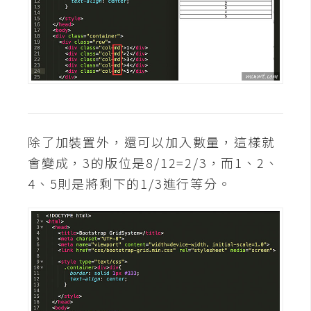
U
X
R
W
D
網
除了加裝置外，還可以加入數量，這樣就
頁
會變成，3的版位是8/12=2/3，而1、2、
後
4、5則是將剩下的1/3進行等分。
端
P
H
P
D