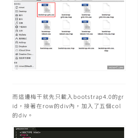
架
設
主
機
與
網
域
S
E
O
而這邊梅干就先只載入bootstrap4.0的gr
工
id，接著在row的div內，加入了五個col
具
的div。
免
費