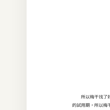
RWD 網頁
後端
PHP
Docker
伺服器設定
資源
免費圖示
免費版型
MAC
所以梅干找了好久
的試用期，所以梅
開箱