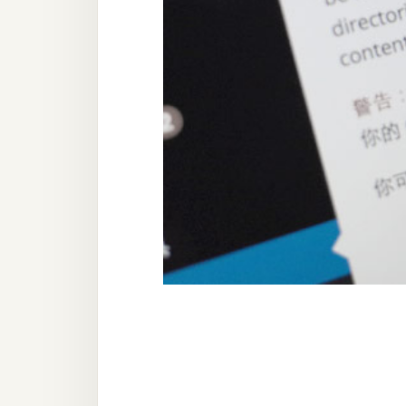
器材操控
資源
免費圖庫
免費字型
網站架設
WordPress
安裝與設定
外掛實作
電商
WooCommerce