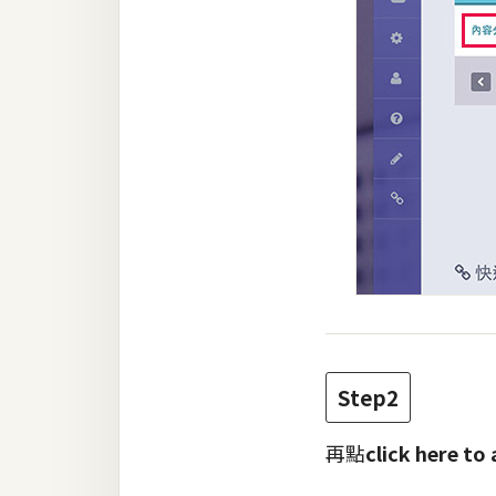
Step2
再點
click here to