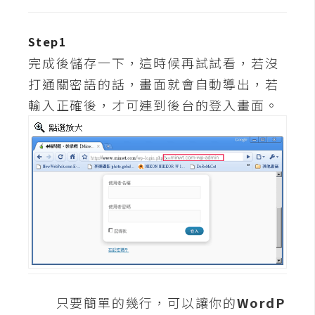
費
圖
庫
Step1
完成後儲存一下，這時候再試試看，若沒
打通關密語的話，畫面就會自動導出，若
免
費
輸入正確後，才可連到後台的登入畫面。
字
型
網
站
架
設
W
o
只要簡單的幾行，可以讓你的
WordP
r