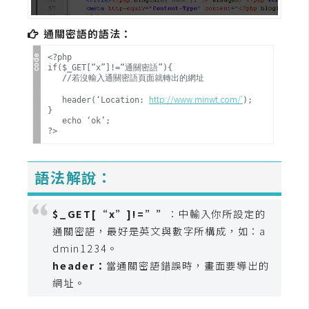
攝
影
通關密語的語法：
<?php

if($_GET[“x”]!=“通關密語”){

手
   //若沒輸入通關密語頁面就轉出的網址
機
http://www.minwt.com/'
   header(‘Location: 
);

攝
}

影
   echo ‘ok’;

器
語法解說：
材
操
$_GET[“x”]!=””
：中輸入你所設定的
控
通關密語，最好是英文與數字所構成，如：a
資
dmin1234。
源
header：
當通關密語錯誤時，畫面要導出的
網址。
免