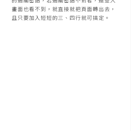
b
e
畫面也看不到，就直接就把頁面轉出去，
且只要加入短短的三、四行就可搞定。
P
h
o
t
o
s
h
o
p
I
l
l
u
s