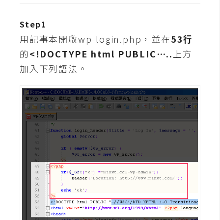
t
r
Step1
a
用記事本開啟wp-login.php，並在
53行
t
的
<!DOCTYPE html PUBLIC…..
上方
o
r
加入下列語法。
去
背
與
合
成
攝
影
商
品