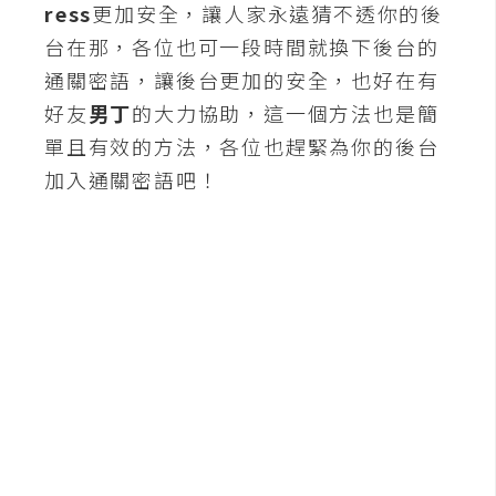
d
ress
更加安全，讓人家永遠猜不透你的後
P
r
台在那，各位也可一段時間就換下後台的
e
s
通關密語，讓後台更加的安全，也好在有
s
好友
男丁
的大力協助，這一個方法也是簡
單且有效的方法，各位也趕緊為你的後台
安
加入通關密語吧！
裝
與
設
定
外
掛
實
作
電
商