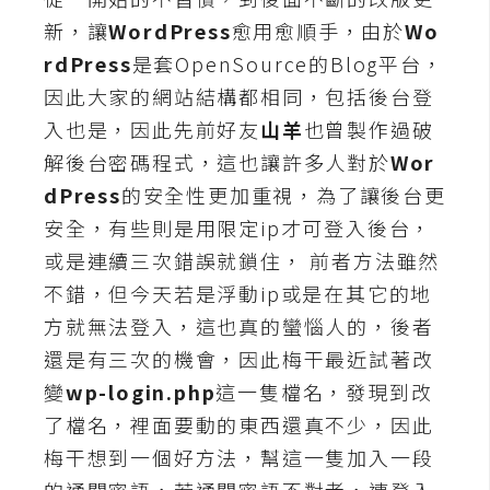
新，讓
WordPress
愈用愈順手，由於
Wo
A
I
rdPress
是套OpenSource的Blog平台，
應
用
因此大家的網站結構都相同，包括後台登
入也是，因此先前好友
山羊
也曾製作過破
設
解後台密碼程式，這也讓許多人對於
Wor
計
dPress
的安全性更加重視，為了讓後台更
安全，有些則是用限定ip才可登入後台，
網
或是連續三次錯誤就鎖住， 前者方法雖然
站
不錯，但今天若是浮動ip或是在其它的地
方就無法登入，這也真的蠻惱人的，後者
還是有三次的機會，因此梅干最近試著改
影
變
wp-login.php
這一隻檔名，發現到改
像
了檔名，裡面要動的東西還真不少，因此
A
梅干想到一個好方法，幫這一隻加入一段
d
o
的通關密語，若通關密語不對者，連登入