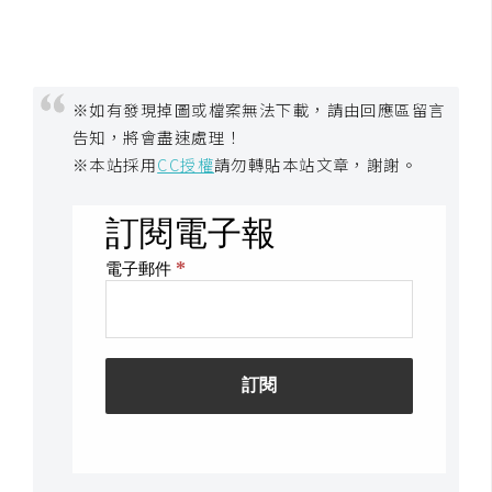
W
o
o
※如有發現掉圖或檔案無法下載，請由回應區留言
C
告知，將會盡速處理！
o
※本站採用
CC授權
請勿轉貼本站文章，謝謝。
m
m
e
r
c
e
金
流
物
流