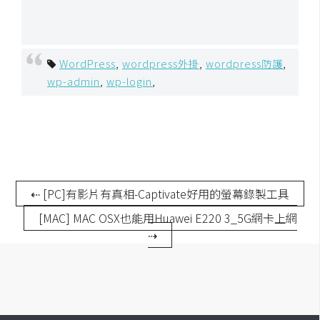
架
設
主
WordPress
,
wordpress外掛
,
wordpress防護
,
機
wp-admin
,
wp-login
,
與
網
域
S
⇠ [PC]有影片有真相-Captivate好用的螢幕錄製工具
E
O
[MAC] MAC OSX也能用Huawei E220 3_5G網卡上網
工
⇢
具
免
費