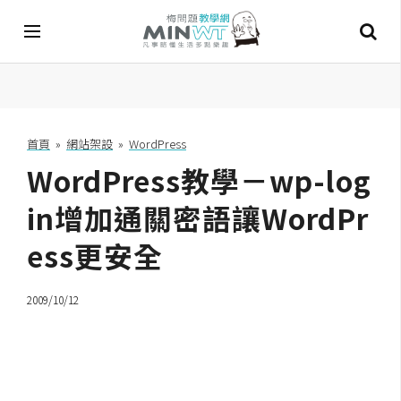
A
I
首頁
»
網站架設
»
WordPress
WordPress教學－wp-log
A
I
工
in增加通關密語讓WordPr
具
ess更安全
C
h
2009/10/12
a
t
G
P
T