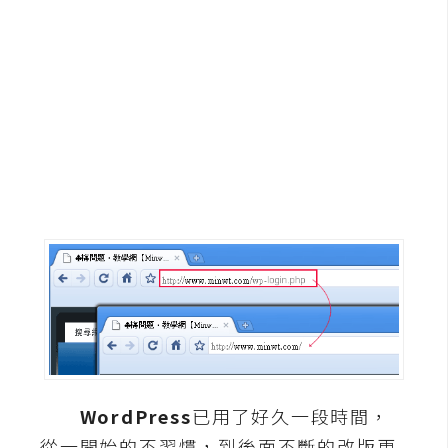
G
e
m
i
n
i
A
I
生
成
圖
片
WordPress
已用了好久一段時間，
影
片
從一開始的不習慣，到後面不斷的改版更