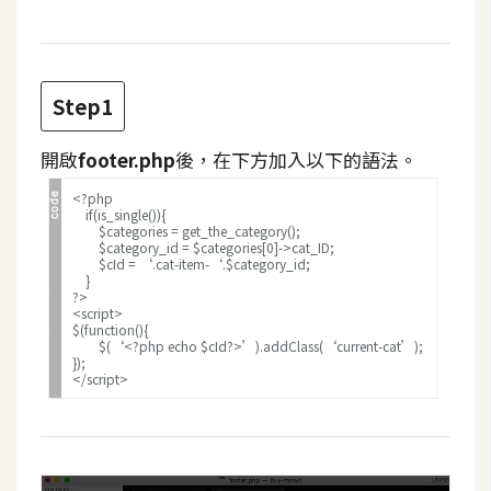
t
r
a
t
Step1
o
r
開啟
footer.php
後，在下方加入以下的語法。
<?php
if(is_single()){
去
$categories = get_the_category();
背
$category_id = $categories[0]->cat_ID;
$cId = ‘.cat-item-‘.$category_id;
與
}
?>
合
<script>
成
$(function(){
$(‘<?php echo $cId?>’).addClass(‘current-cat’);
});
攝
</script>
影
商
品