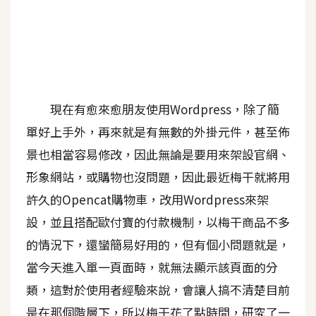
A
I
應
用
設
現在有愈來愈朋友使用Wordpress，除了簡
計
單好上手外，再來就是有無數的外掛元件，甚至佈
景也相當容易修改，因此無論是要用來架設官網、
網
形象網站，或購物也沒問題，因此最近梅干就將用
站
許久的Opencat購物車，改用Wordpress來架
設，並且搭配歐付寶的付款機制，以梅干商品不多
影
的情況下，還蠻簡易好用的，但有個小問題就是，
像
當今天進入單一頁面時，就無法顯示該頁面的分
A
類，這對於使用者經驗來說，會讓人搞不清楚目前
d
o
是在那個階層下，所以梅干花了點時間，研究了一