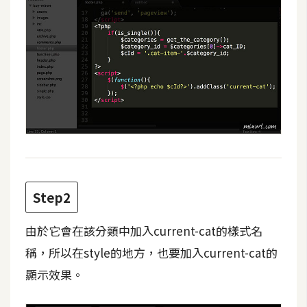
攝
影
手
機
攝
影
器
材
Step2
操
控
由於它會在該分類中加入current-cat的樣式名
資
稱，所以在style的地方，也要加入current-cat的
源
顯示效果。
免