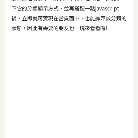
b
e
下它的分類顯示方式，並再搭配一點javascript
後，立即就可實現在當頁面中，也能顯示該分類的
P
狀態，因此有需要的朋友也一塊來看看囉!
h
o
t
o
s
h
o
p
I
l
l
u
s