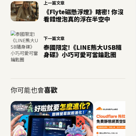
上一篇文章
空
《Flyte磁懸浮燈》瞎密! 你沒
間
看錯燈泡真的浮在半空中
網
下一篇文章
頁
泰國限定!《LINE熊大USB隨
設
身碟》小巧可愛可當鑰匙圈
計
前
端
你可能也會
喜歡
H
T
M
L
/
C