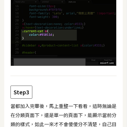
費
圖
庫
免
費
字
型
網
站
Step3
架
設
當都加入完畢後，馬上重整一下看看，這時無論是
在分類頁面下，還是單一的頁面下，能顯示當前分
W
o
類的樣式，如此一來才不會傻傻分不清楚，自己目
r