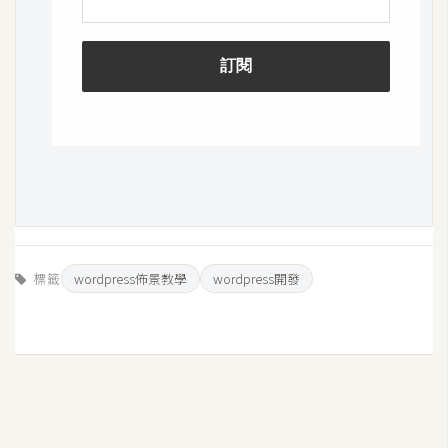
架
設
主
機
與
網
域
S
E
標籤
wordpress佈景教學
wordpress開發
O
工
具
免
費