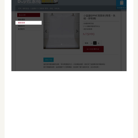
G
e
m
i
n
i
A
I
生
成
圖
片
影
片