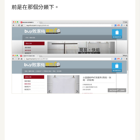
d
前是在那個分類下。
P
r
e
s
s
安
裝
與
設
定
外
掛
實
作
電
商