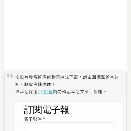
W
o
o
C
o
m
m
e
r
c
※如有發現掉圖或檔案無法下載，請由回應區留言告
e
知，將會盡速處理！
※本站採用
CC授權
請勿轉貼本站文章，謝謝。
金
流
物
流