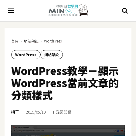
A
首頁
»
網站架設
»
WordPress
I
WordPress
網站架設
A
I
WordPress教學－顯示
工
具
WordPress當前文章的
C
分類樣式
h
a
t
梅干
2015/05/19
1 分鐘閱讀
G
P
T