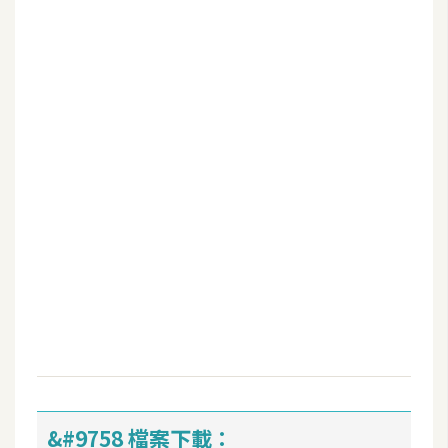
b
e
P
h
o
t
o
s
h
o
p
I
l
l
u
&#9758 檔案下載：
s