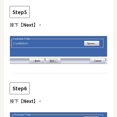
o
c
Step5
k
e
按下
【Next】
。
r
伺
服
器
設
定
資
源
Step6
按下
【Next】
。
免
費
圖