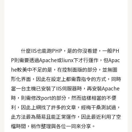
A
I
應
用
設
計
什麼IIS也能跑PHP，是的你沒看錯，一般PH
P則需要透過Apache或liunx下才行運作，但Apac
網
he較美中不足的是，在控制面版的部分，並無圖
站
形化界面，因此在設定上都需靠指令的方式，同時
當一台主機已安裝了IIS伺服器時，再安裝Apache
影
時，則需修改port的部分，然而這樣相當的不便
像
利，因此上網找了許多的文章，經梅干桑測試過，
此方法最為簡易且能正常運作，因此最近利用了空
A
d
檔時間，稍作整理與各位一同來分享。
o