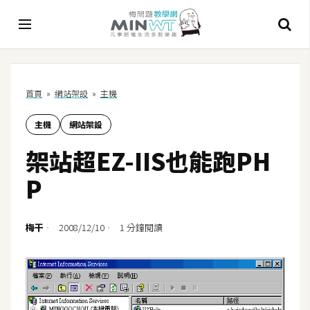
A
首頁
»
網站架設
»
主機
I
主機
網站架設
A
I
架站超EZ-IIS也能跑PH
工
具
P
C
h
梅干
2008/12/10
1 分鐘閱讀
a
t
G
P
T