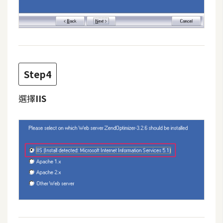
U
X
R
W
Step4
D
網
選擇
IIS
頁
後
端
P
H
P
D