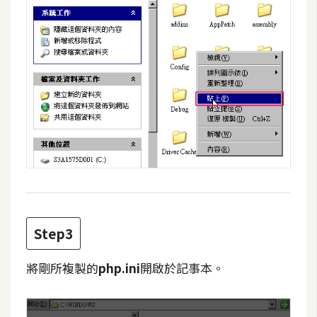
d
P
r
e
s
s
安
裝
與
設
定
外
Step3
掛
實
作
將剛所複製的
php.ini
開啟於記事本。
電
商