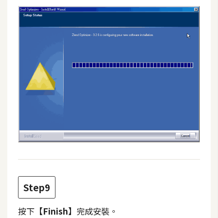
開
發
熱
門
文
章
全
站
導
覽
Step9
合
按下
【Finish】
完成安裝。