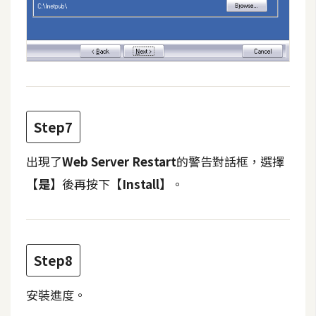
示
免
費
版
型
Step7
M
出現了
Web Server Restart
的警告對話框，選擇
A
【是】
後再按下
【Install】
。
C
開
Step8
箱
安裝進度。
梅