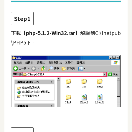
攝
影
Step1
手
下載
【php-5.1.2-Win32.rar】
解壓到
C:\Inetpub
機
\PHP5
下。
攝
影
器
材
操
控
資
源
免