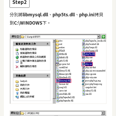
費
Step2
圖
庫
分別將
libmysql.dll
、
php5ts.dll
、
php.ini
拷貝
到
C:\WINDOWS
下。
免
費
字
型
網
站
架
設
W
o
r