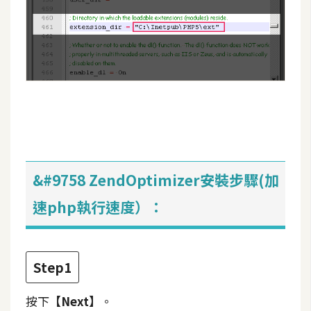
架
設
主
機
與
網
域
S
&#9758 ZendOptimizer安裝步驟(加
E
速php執行速度）：
O
工
具
Step1
免
按下
【Next】
。
費