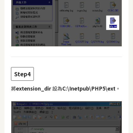
W
o
o
C
o
m
m
e
r
Step4
c
e
將
extension_dir
設為
C:\Inetpub\PHP5\ext
。
金
流
物
流