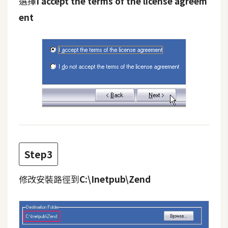
選擇
I accept the terms of the license agreem
S
ent
S
J
a
v
a
S
c
r
i
Step3
p
t
修改安裝路徑到
C:\Inetpub\Zend
U
I
/