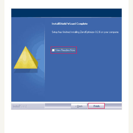
作
提
案