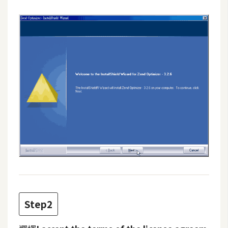
空
間
網
頁
設
計
前
端
H
T
M
L
Step2
/
C