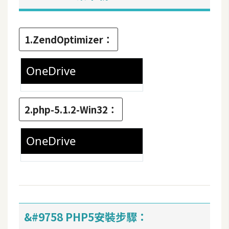
t
r
a
1.ZendOptimizer：
t
o
r
去
2.php-5.1.2-Win32：
背
與
合
成
攝
影
商
&#9758 PHP5安裝步驟：
品