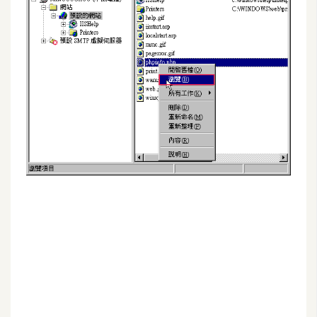
G
e
m
i
n
i
A
I
生
成
圖
片
影
片