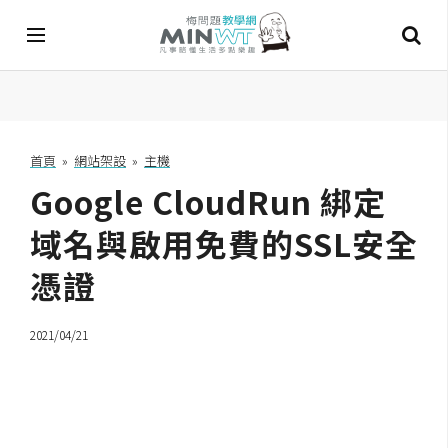
A
I
首頁
»
網站架設
»
主機
Google CloudRun 綁定
A
I
工
域名與啟用免費的SSL安全
具
憑證
C
h
2021/04/21
a
t
G
P
T