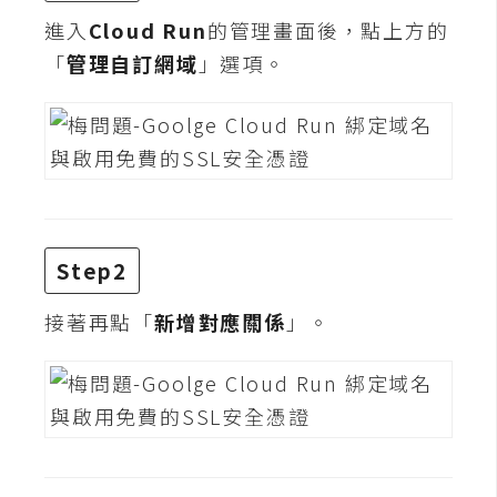
t
進入
Cloud Run
的管理畫面後，點上方的
r
「
管理自訂網域
」選項。
a
t
o
r
去
背
Step2
與
合
接著再點「
新增對應關係
」。
成
攝
影
商
品