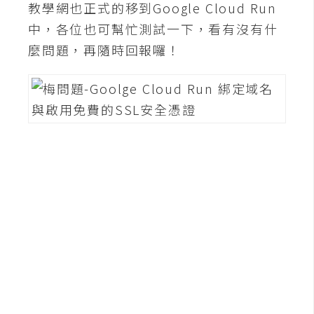
教學網也正式的移到Google Cloud Run
架
設
中，各位也可幫忙測試一下，看有沒有什
麼問題，再隨時回報囉！
主
機
與
網
域
S
E
O
工
具
免
費