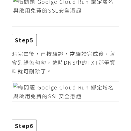
費
圖
庫
免
Step5
費
字
貼完畢後，再按驗證，當驗證完成後，就
型
會到綠色勾勾，這時DNS中的TXT那筆資
料就可刪除了。
網
站
架
設
W
o
Step6
r