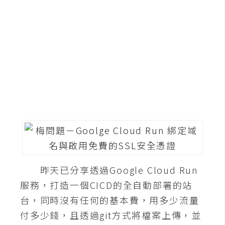
G
e
m
i
n
i
A
I
生
成
圖
昨天已分享透過Google Cloud Run
片
服務，打造一個CICD的全自動部署的站
台，同時沒有任何的基本費，用多少流量
影
付多少錢，且透過git方式將檔案上傳，並
片