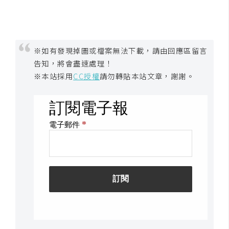
空
間
※如有發現掉圖或檔案無法下載，請由回應區留言
網
告知，將會盡速處理！
頁
※本站採用
CC授權
請勿轉貼本站文章，謝謝。
設
計
前
端
H
T
M
L
/
C