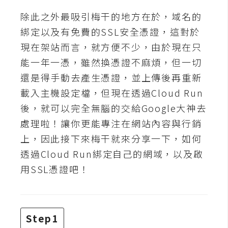
b
e
除此之外最吸引梅干的地方在於，域名的
綁定以及有免費的SSL安全憑證，這對於
P
現在架站而言，就方便不少，由於現在只
h
能一年一憑，雖然換憑證不麻煩，但一切
o
還是得手動去產生憑證，並上傳後再重新
t
o
載入主機設定檔，但現在透過Cloud Run
s
後，就可以完全無腦的交給Google大神去
h
處理啦！讓你更能專注在網站內容與行銷
o
上，因此接下來梅干就來分享一下，如何
p
透過Cloud Run綁定自己的網域，以及啟
用SSL憑證吧！
I
l
l
u
Step1
s