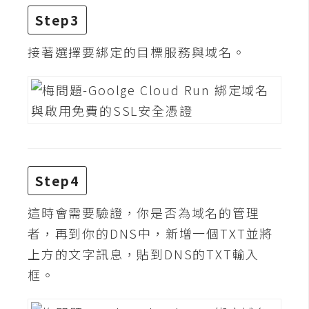
攝
Step3
影
接著選擇要綁定的目標服務與域名。
手
機
攝
影
器
Step4
材
操
這時會需要驗證，你是否為域名的管理
控
者，再到你的DNS中，新增一個TXT並將
資
上方的文字訊息，貼到DNS的TXT輸入
源
框。
免