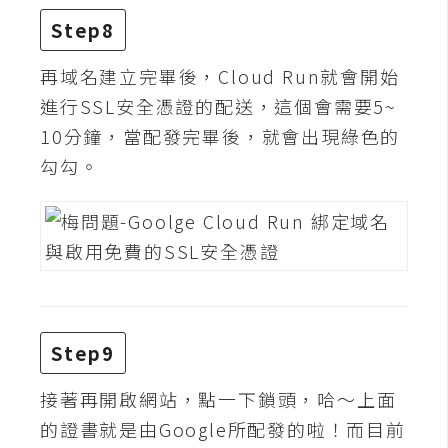
Step8
W
o
再域名建立完畢後，Cloud Run就會開始
o
進行SSL安全憑證的配送，這個會需要5~
C
10分鐘，當配發完畢後，就會出現綠色的
o
m
勾勾。
m
e
r
c
e
金
Step9
流
接著再開啟網站，點一下鎖頭，哈～上面
物
流
的證書就是由Google所配發的啦！而目前