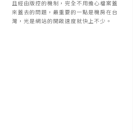
且經由版控的機制，完全不用擔心檔案蓋
A
來蓋去的問題，最重要的一點是機房在台
I
應
灣，光是網站的開啟速度就快上不少。
用
設
計
網
站
影
像
A
d
o