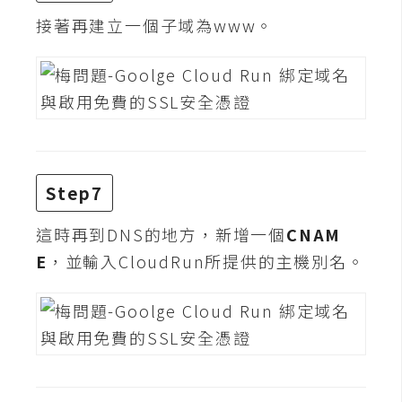
d
P
接著再建立一個子域為www。
r
e
s
s
安
裝
與
設
Step7
定
這時再到DNS的地方，新增一個
CNAM
E
，並輸入CloudRun所提供的主機別名。
外
掛
實
作
電
商