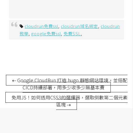
S
S
cloudrun免費ssl
,
cloudrun域名綁定
,
cloudrun
J
教學
,
google免費ssl
,
免費SSL
,
a
v
a
S
c
r
⇠ Google CloudRun 打造 hugo 靜態網站環境，並搭配
i
CICD持續部署，用多少收多少無基本費
p
免用JS！如何透用CSS3的選擇器，選取倒數第二個元素
t
區塊 ⇢
U
I
/