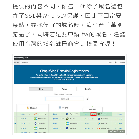
d
提供的內容不同，像這一個除了域名還包
P
r
含了SSL與Who's的保護，因此下回當要
e
s
架站，尋找便宜的域名時，這平台千萬別
s
錯過了，同時若是要申請.tw的域名，建議
使用台灣的域名註冊商會比較便宜喔！
安
裝
與
設
定
外
掛
實
作
電
商