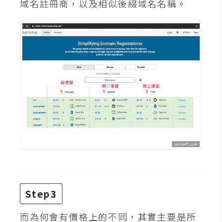
費
域名註冊商，以及相似後綴域名名稱。
圖
庫
免
費
字
型
網
站
架
設
Step3
W
o
而為何會有價格上的不同，其實主要是所
r