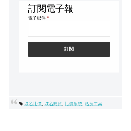
架
設
主
機
與
網
域
S
E
O
工
具
域名比價
,
域名購買
,
比價系統
,
站長工具
,
免
費