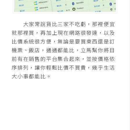
A
I
應
大家常說貨比三家不吃虧，那裡便宜
用
就那裡買，再加上現在網路很發達，以及
設
比價系統很方便，無論是要買東西還是訂
計
機票、飯店，通通都能比，立馬幫你將目
前有在銷售的平台集合起來，並按價格依
網
序排列，讓你輕鬆比價不買貴，幾乎生活
站
大小事都能比。
影
像
A
d
o