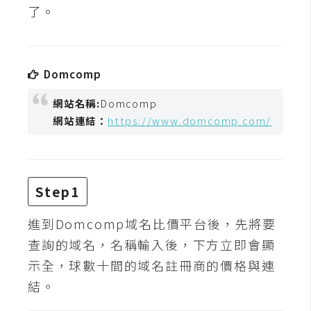
t
了。
r
a
t
Domcomp
o
r
網站名稱:
Domcomp
網站連結：
https://www.domcomp.com/
去
背
與
合
Step1
成
進到Domcomp域名比價平台後，先將要
攝
查詢的域名，名稱輸入後，下方立即會顯
影
示全，球數十間的域名註冊商的價格與連
商
結。
品