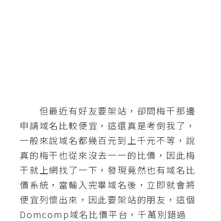
b
e
P
h
o
t
o
s
但最近有好友要架站，卻問梅干那邊
h
o
申請域名比較便宜，這還真是考倒我了，
p
一般來說域名都幾百元到上千元不等，說
真的梅干也從來沒去一一的比價，因此梅
I
干就上網找了一下，發現竟然也有域名比
l
價系統，當輸入完畢域名後，立即就會將
l
便宜列懷出來，因此要架站的朋友，這個
u
Domcomp域名比價平台，千萬別錯過
s