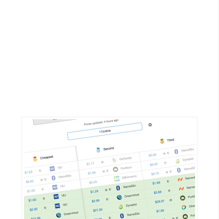
G
e
m
i
n
i
A
I
生
成
圖
片
影
片