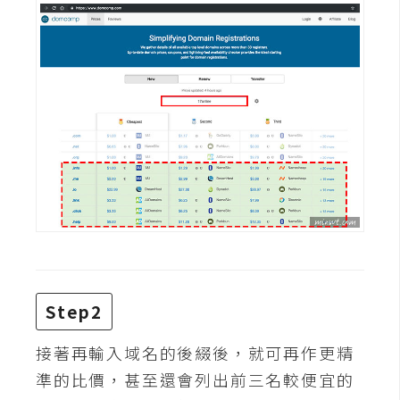
攝
影
手
機
攝
影
器
材
操
控
Step2
資
源
接著再輸入域名的後綴後，就可再作更精
準的比價，甚至還會列出前三名較便宜的
免