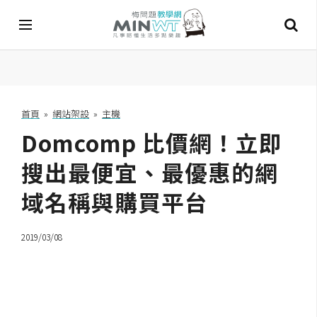
A
I
首頁
»
網站架設
»
主機
Domcomp 比價網！立即
A
I
工
搜出最便宜、最優惠的網
具
域名稱與購買平台
C
h
2019/03/08
a
t
G
P
T