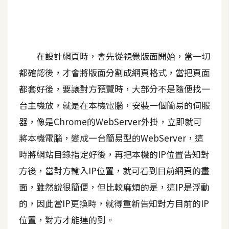
A
I
應
用
在設計網頁時，會先從視覺版面開始，當一切
設
都確認後，才會將版面分割成網頁格式，當把頁面
計
都套好後，要讓對方預覽時，大部分不是隨便找一
台主機放，就是在本機電腦，安裝一個簡易的伺服
網
器，像是Chrome的WebServer外掛，立即就可
站
將本機電腦，變成一台簡易型的WebServer，這
時將網站目錄指定好後，再把本機的IP位置告知對
影
方後，當對方輸入IP位置，就可看到目前網頁的畫
像
面，雖然說很簡便，但比較麻煩的是，這IP是浮動
的，因此當IP更換時，就得重新告知對方目前的IP
A
d
位置，對方才能連的到。
o