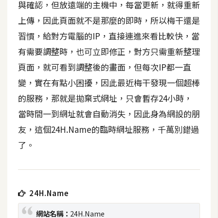
與確認，但放遠端的主機中，每當更新，就得重新
t
r
上傳，因此頁面就不是那麼的即時，所以梅干還是
a
習慣，給對方電腦的IP，直接連進來看比較快，當
t
有需要調整時，也可立即修正，對方只需重新整理
o
r
頁面，就可看到調整後的畫面，但每次IP都一直
變，實在有點小困擾，因此最近梅干發現一個超棒
的服務，那就是拋棄式網址，只會暫存24小時，
去
背
當時間一到網址就會自動消失，因此身為網設的朋
與
友，這個24H.Name的臨時網址服務，千萬別錯過
合
了。
成
攝
影
24H.Name
商
品
網站名稱：
24H.Name