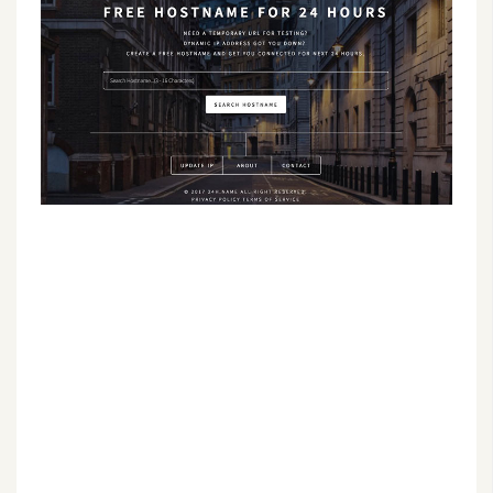
G
e
m
i
n
i
A
I
生
成
圖
片
影
片