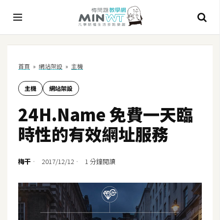
A
首頁
»
網站架設
»
主機
I
主機
網站架設
A
I
24H.Name 免費一天臨
工
具
時性的有效網址服務
C
h
梅干
2017/12/12
1 分鐘閱讀
a
t
G
P
T