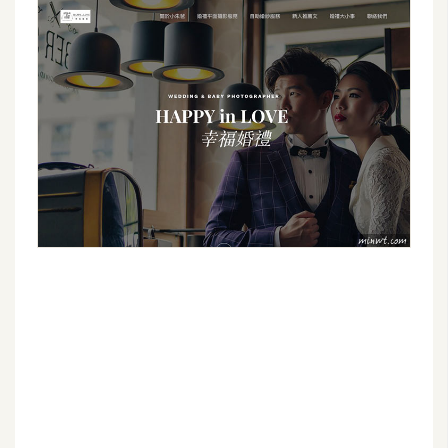
空
間
網
頁
設
計
前
端
H
T
M
L
/
C