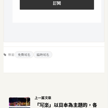
U
X
R
W
D
網
頁
標籤
免費域名
臨時域名
後
端
P
H
P
上一篇文章
「写楽」以日本為主題的，各
D