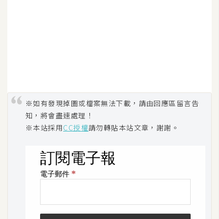
S
S
J
a
v
a
S
※如有發現掉圖或檔案無法下載，請由回應區留言告
c
知，將會盡速處理！
r
※本站採用
CC授權
請勿轉貼本站文章，謝謝。
i
p
t
U
I
/