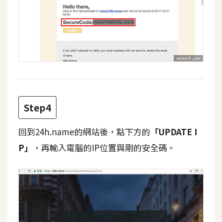
W
o
o
C
o
m
m
e
Step4
r
c
回到24h.name的網站後，點下方的
「UPDATE I
e
P」
，再輸入電腦的IP位置與剛的安全碼。
金
流
物
流