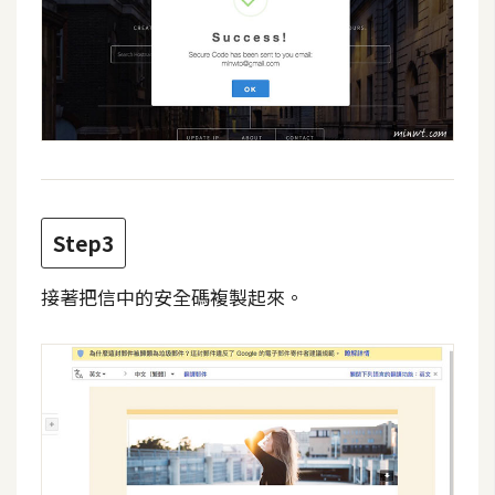
d
P
r
e
s
s
安
裝
與
設
Step3
定
接著把信中的安全碼複製起來。
外
掛
實
作
電
商