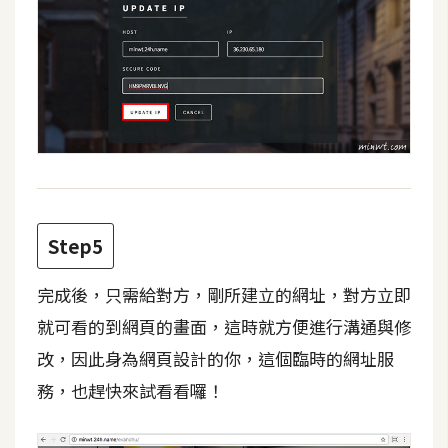
架
設
主
機
與
網
域
Step5
S
E
完成後，只需給對方，剛所建立的網址，對方立即
O
工
就可看的到網頁的畫面，這時就方便進行溝通與修
具
改，因此身為網頁設計的你，這個臨時的網址服
務，也趕快來試看看囉！
免
費