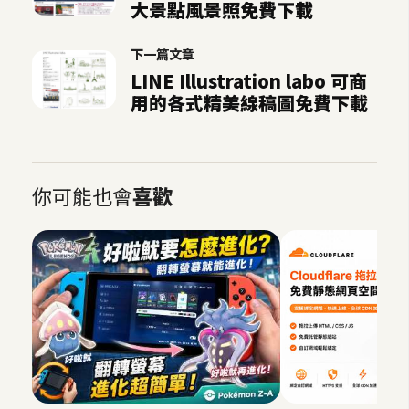
大景點風景照免費下載
o
c
下一篇文章
k
LINE Illustration labo 可商
e
用的各式精美線稿圖免費下載
r
伺
服
你可能也會
喜歡
器
設
定
資
源
免
費
圖