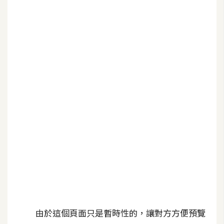
b
e
P
h
o
t
o
s
h
o
p
I
l
l
u
由於這個頁面只是暫時性的，讓對方方便預覽
s