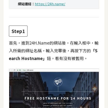
攝
網站連結：
https://24h.name/
影
手
機
Step1
攝
影
首先，進到24H.Name的網站後，在輸入框中，輸
入所需的網址名稱，輸入完畢後，再按下方的
「S
earch Hostname」
鈕，看有沒有被暫用。
器
材
操
控
資
源
免