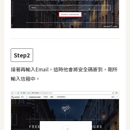
費
圖
庫
免
費
字
Step2
型
接著再輸入Email，這時他會將安全碼寄到，剛所
網
輸入信箱中。
站
架
設
W
o
r