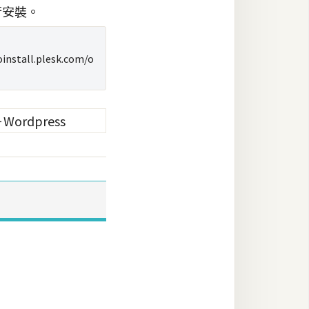
行安裝。
toinstall.plesk.com/o