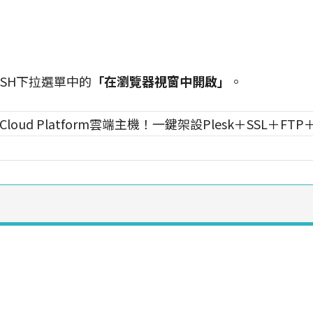
SH下拉選單中的
「在瀏覽器視窗中開啟」
。