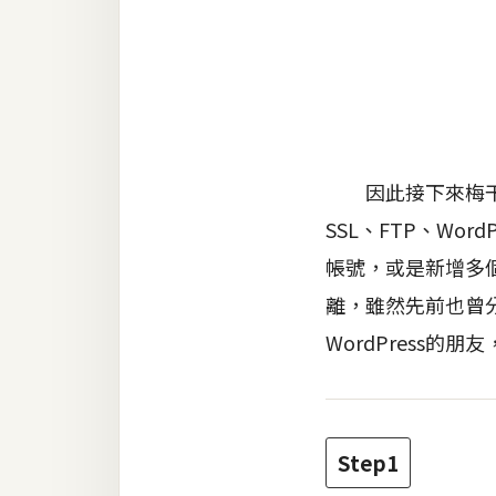
金流物流
架設
主機與網域
SEO 工具
免費空間
因此接下來梅干一
SSL、FTP、Wo
帳號，或是新增多個
網頁設計
離，雖然先前也曾分
前端
WordPress
HTML / CSS
JavaScript
UI / UX
Step1