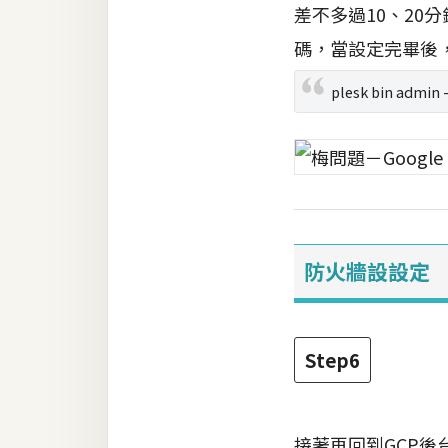
差不多過10、20
碼，當設定完畢後，
plesk bin admi
防火牆設設定
Step6
接著再回到GCP