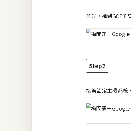
RWD 網頁
後端
首先，進到GCP的
PHP
Docker
伺服器設定
資源
Step2
免費圖示
免費版型
接著設定主機系統
MAC
開箱