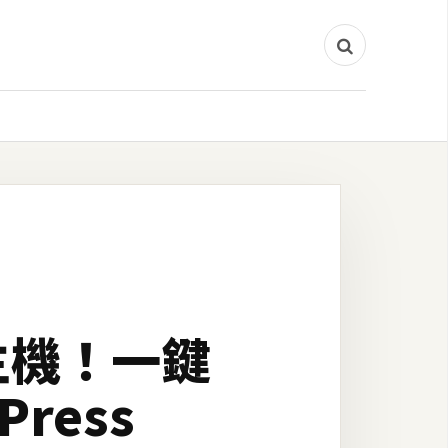
雲端主機！一鍵
ress