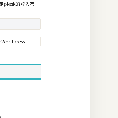
plesk的登入密
。