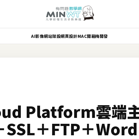
AI
影像
網站架設
網頁設計
MAC
開箱
梅開發
loud Platform
＋SSL＋FTP＋WordP