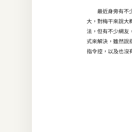
器材操控
最近身旁有不少朋
資源
大，對梅干來說大概
免費圖庫
法，但有不少網友，
免費字型
式來解決，雖然說
指令控，以及也沒有
網站架設
WordPress
安裝與設定
外掛實作
電商
WooCommerce