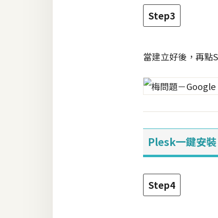
Step3
梅開發
熱門文章
當建立好後，再點S
全站導覽
合作提案
Plesk一鍵安裝
Step4