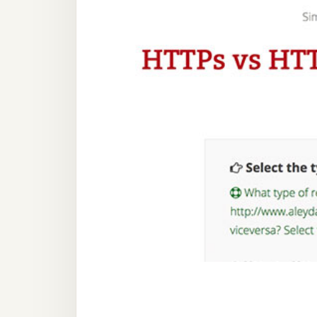
器材操控
資源
免費圖庫
免費字型
網站架設
WordPress
安裝與設定
外掛實作
電商
WooCommerce