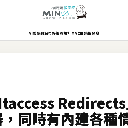
AI
影像
網站架設
網頁設計
MAC
開箱
梅開發
taccess Redirec
器，同時有內建各種