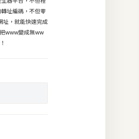
產生器平台，不但裡
的轉址編碼，不但零
網址，就能快速完成
是把www變成無ww
囉！