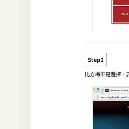
Step2
比方梅干是選擇，