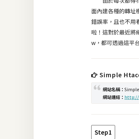
由於每次都得花很
面內建各種的轉址
梅開發
錯誤率，且也不用
啦！這對於最近將網址
熱門文章
w，都可透過這平
全站導覽
Simple Htac
合作提案
網站名稱：
Simple
網站連結：
http:/
Step1