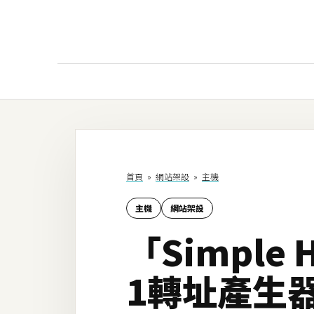
AI
AI工具
ChatGPT
首頁
»
網站架設
»
主機
Gemini
主機
網站架設
AI生成
「Simple H
圖片
影片
1轉址產生
AI應用