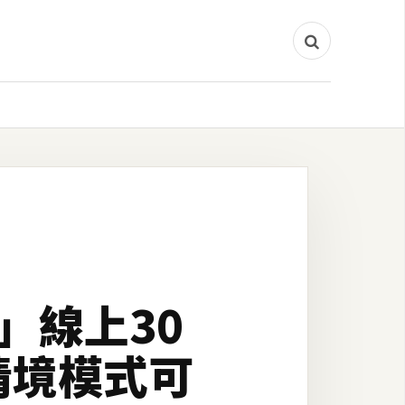
ts」線上30
情境模式可