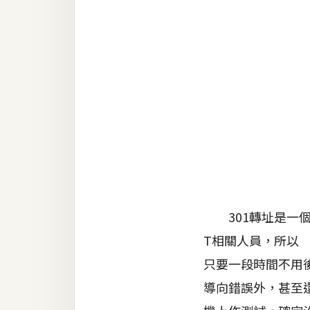
金流物流
架設
主機與網域
SEO 工具
免費空間
網頁設計
前端
301轉址是一個
HTML / CSS
T相關人員，所以
JavaScript
只要一段時間不用
導向錯誤外，甚至
UI / UX