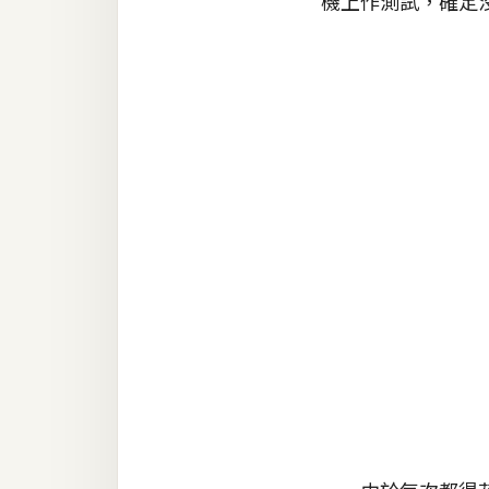
機上作測試，確定
RWD 網頁
後端
PHP
Docker
伺服器設定
資源
免費圖示
免費版型
MAC
開箱