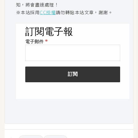
空
知，將會盡速處理！
間
※本站採用
CC授權
請勿轉貼本站文章，謝謝。
網
頁
設
計
前
端
H
T
M
L
/
C