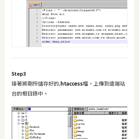
費
圖
庫
免
費
字
型
Step3
網
接著將剛所儲存好的
.htaccess
檔，上傳到遠端站
站
台的根目錄中。
架
設
W
o
r