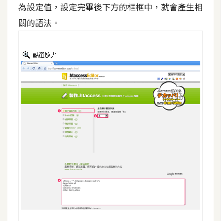
為設定值，設定完畢後下方的框框中，就會產生相
t
r
關的語法。
a
t
o
r
去
背
與
合
成
攝
影
商
品