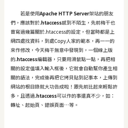
A
若是使用
Apache HTTP Server
架站的朋友
I
應
們，應該對於
.htaccess
感到不陌生，先前梅干也
用
曾寫過幾篇關於.htaccess的設定，但當時都是上
設
網四處找資料，到處Copy人家的範本，再一一的
計
來作修改，今天梅干無意中發現到，一個線上版
的
.htaccess
編輯器，只要用滑鼠點一點，再把相
網
關的設定值填入輸入框後，它就會自動幫你產生相
站
關的語法，完成後再把它拷貝貼到記事本，上傳到
網站的根目錄就大功告成啦！跟先前比起來輕鬆許
影
多，且透過
.htaccess
可以作的事還真不少，如：
像
轉址、起始頁、錯誤頁面…等。
A
d
o