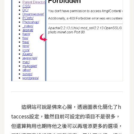
W
o
o
C
o
m
m
e
r
c
e
金
這網站可說是佛來心腸，透過圖表化簡化了h
流
taccess設定，雖然目前可設定的項目不是很多，
物
但還算夠用也期待他之後可以再增添更多的選項，
流