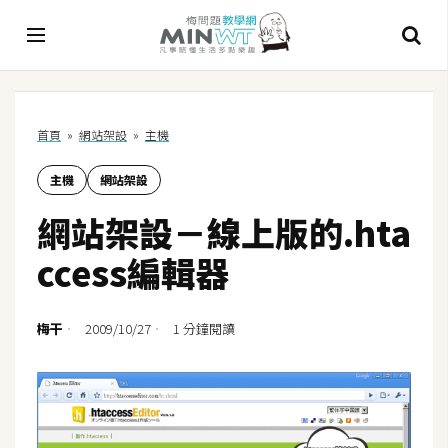
A
首頁
»
網站架設
»
主機
I
主機
網站架設
A
I
網站架設－線上版的.hta
工
具
ccess編輯器
C
h
梅干
2009/10/27
1 分鐘閱讀
a
t
G
P
T