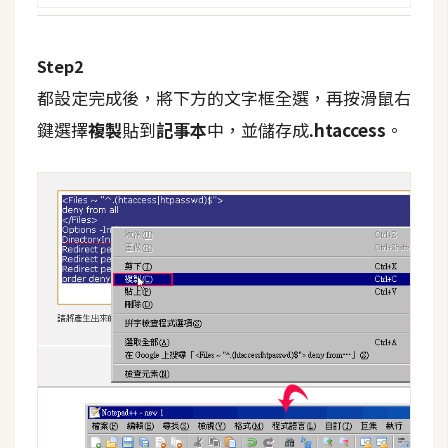
攝
影
Step2
都設定完成後，將下方的文字框全選，再按滑鼠右
手
機
鍵選擇
複製
貼到
記事本
中，並儲存成
.htaccess
。
攝
影
器
材
操
控
資
源
免