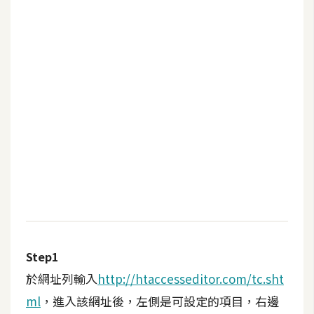
b
e
P
h
o
t
o
s
h
o
p
I
l
Step1
l
於網址列輸入
http://htaccesseditor.com/tc.sht
u
ml
，進入該網址後，左側是可設定的項目，右邊
s