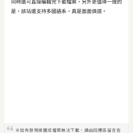
同時還可直接編輯完下載檔案，另外更值得一提的
架
設
是，該站還支持多國語系，真是面面俱道。
主
機
與
網
域
S
E
O
工
具
免
※如有發現掉圖或檔案無法下載，請由回應區留言告
費