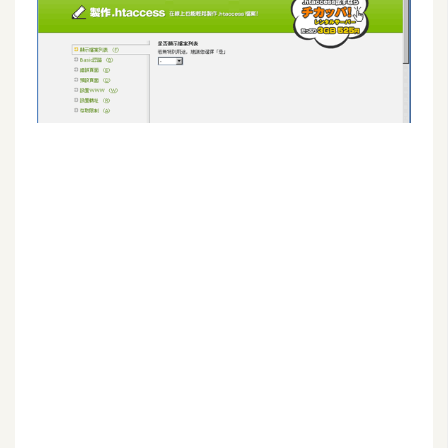
G
e
m
i
n
i
A
I
生
成
圖
片
影
片