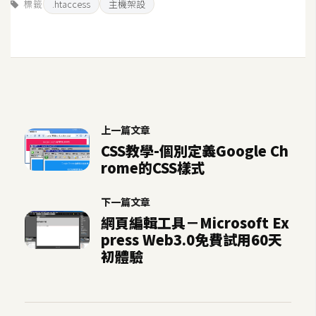
標籤
.htaccess
主機架設
S
S
J
a
v
a
上一篇文章
S
CSS教學-個別定義Google Ch
c
rome的CSS樣式
r
i
下一篇文章
p
網頁編輯工具－Microsoft Ex
t
press Web3.0免費試用60天
初體驗
U
I
/