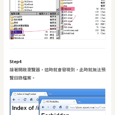
d
P
r
e
s
s
安
裝
與
設
定
Step4
接著開啟瀏覽器，這時就會發現到，此時就無法預
覽目錄檔案。
外
掛
實
作
電
商