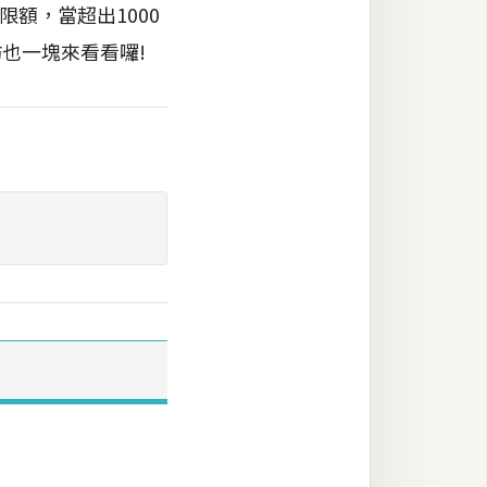
限額，當超出1000
也一塊來看看囉!