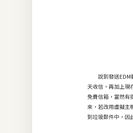
金流物流
架設
主機與網域
SEO 工具
免費空間
網頁設計
說到發送EDM雖
天收信，再加上現在也
前端
免費信箱，當然有
HTML / CSS
來，若改用虛擬主
JavaScript
到垃圾郵件中，因
UI / UX