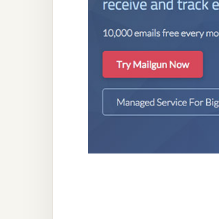
器材操控
資源
免費圖庫
免費字型
網站架設
WordPress
安裝與設定
外掛實作
電商
WooCommerce