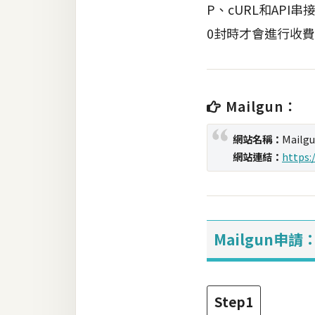
P、cURL和API
0封時才會進行收
梅開發
熱門文章
Mailgun：
全站導覽
網站名稱：
Mailg
網站連結：
https:
合作提案
Mailgun申請
Step1