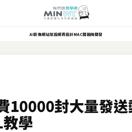
AI
影像
網站架設
網頁設計
MAC
開箱
梅開發
n免費10000封大量發
L教學