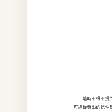
RWD 網頁
後端
PHP
Docker
伺服器設定
資源
免費圖示
免費版型
MAC
這時不得不提到Ma
可追踨發出的信件是
開箱