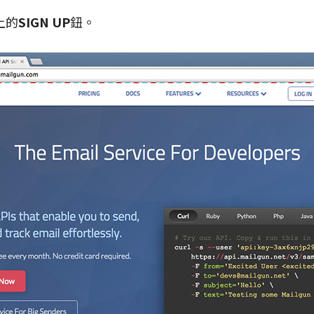
上的
SIGN UP
鈕。