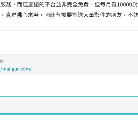
串接服務，而這麼優的平台並非完全免費，但每月有10000封
費，真是佛心來著，因此有需要寄送大量郵件的朋友，不妨
un
//mailgun.com/
：