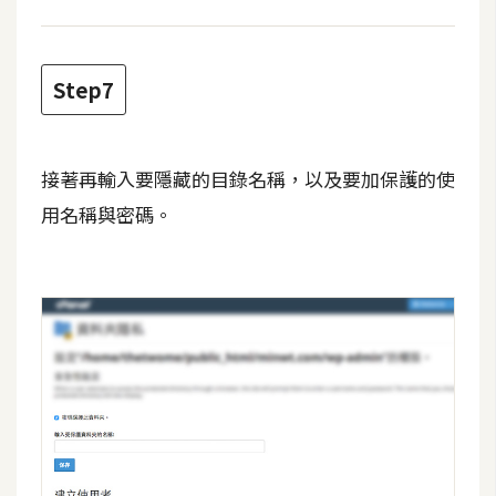
U
X
Step7
R
W
接著再輸入要隱藏的目錄名稱，以及要加保護的使
D
網
用名稱與密碼。
頁
後
端
P
H
P
D