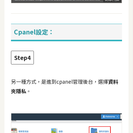
W
o
o
Cpanel設定：
C
o
m
m
Step4
e
r
c
另一種方式，是進到cpanel管理後台，選擇
資料
e
夾隱私
。
金
流
物
流