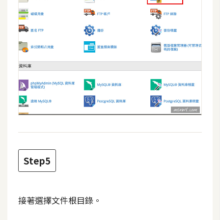
架
設
主
機
與
網
域
S
E
O
工
Step5
具
接著選擇文件根目錄。
免
費