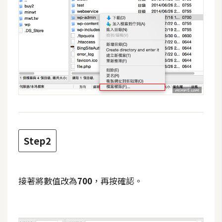
攝
影
手
機
攝
影
器
材
Step2
操
控
資
接著將數值改為
700
，再按確認。
源
免