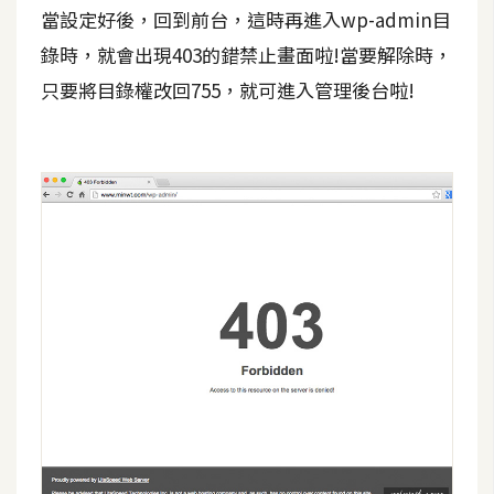
d
當設定好後，回到前台，這時再進入wp-admin目
P
r
錄時，就會出現403的錯禁止畫面啦!當要解除時，
e
s
只要將目錄權改回755，就可進入管理後台啦!
s
安
裝
與
設
定
外
掛
實
作
電
商