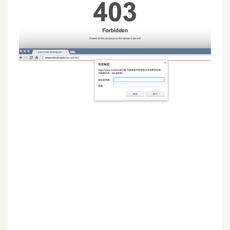
G
e
m
i
n
i
A
I
生
成
圖
片
影
片