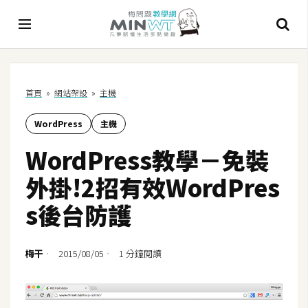
A
首頁
»
網站架設
»
主機
I
WordPress
主機
A
I
WordPress教學－免裝
工
具
外掛!2招有效WordPres
C
s後台防護
h
a
t
梅干
2015/08/05
1 分鐘閱讀
G
P
T