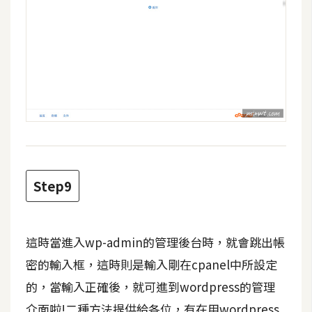
示
免
費
版
型
M
A
Step9
C
這時當進入wp-admin的管理後台時，就會跳出帳
開
箱
密的輸入框，這時則是輸入剛在cpanel中所設定
的，當輸入正確後，就可進到wordpress的管理
介面啦!二種方法提供給各位，有在用wordpress
梅