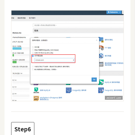
空
間
網
頁
設
計
前
端
H
T
M
L
/
Step6
C