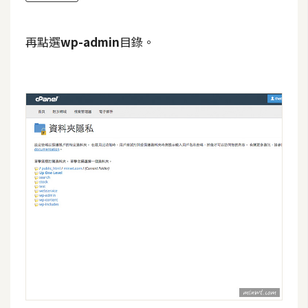
S
S
再點選
wp-admin
目錄。
J
a
v
a
S
c
r
i
p
t
U
I
/