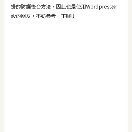
b
掛的防護後台方法，因此也是使用Wordpress架
e
設的朋友，不妨參考一下囉!!
P
h
o
t
o
s
h
o
p
I
l
l
u
s