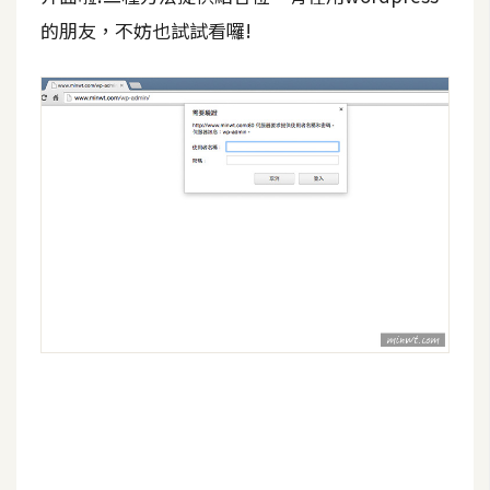
開
的朋友，不妨也試試看囉!
發
熱
門
文
章
全
站
導
覽
合