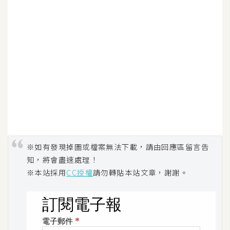
作
提
案
※如有發現掉圖或檔案無法下載，請由回應區留言告
知，將會盡速處理！
※本站採用
CC授權
請勿轉貼本站文章，謝謝。