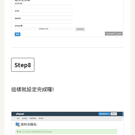
o
c
k
e
r
伺
服
Step8
器
設
定
這樣就設定完成囉!
資
源
免
費
圖