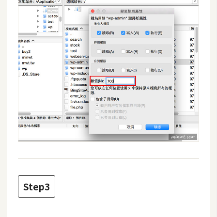
費
圖
庫
免
費
字
型
網
站
架
設
Step3
W
o
r