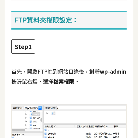
t
r
FTP資料夾權限設定：
a
t
o
r
Step1
去
背
首先，開啟FTP進到網站目錄後，對著
wp-admin
與
按滑鼠右鍵，選擇
檔案權限
。
合
成
攝
影
商
品