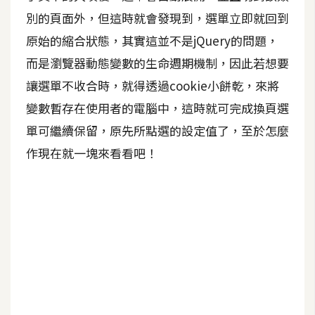
別的頁面外，但這時就會發現到，選單立即就回到
A
I
原始的縮合狀態，其實這並不是jQuery的問題，
應
用
而是瀏覽器動態變數的生命週期機制，因此若想要
讓選單不收合時，就得透過cookie小餅乾，來將
設
變數暫存在使用者的電腦中，這時就可完成換頁選
計
單可繼續保留，原先所點選的設定值了，至於怎麼
作現在就一塊來看看吧！
網
站
影
像
A
d
o