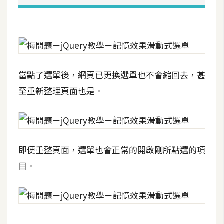
W
o
o
C
o
當點了選單後，網頁已更換選單也不會縮回去，甚
m
至重新整理頁面也是。
m
e
r
c
e
即便重整頁面，選單也會正常的開啟剛所點選的項
目。
金
流
物
流