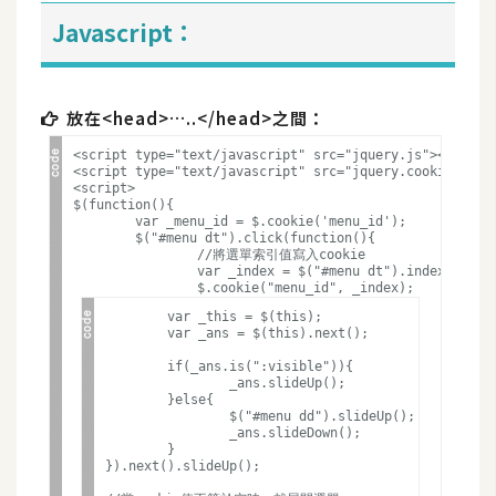
攝
Javascript：
影
手
放在<head>…..</head>之間：
機
<script type="text/javascript" src="jquery.js"></script
攝
<script type="text/javascript" src="jquery.cookie.js"><
影
<script>

$(function(){

	var _menu_id = $.cookie('menu_id');	

	$("#menu dt").click(function(){		

		//將選單索引值寫入cookie

器
		var _index = $("#menu dt").index(this);		

材
	var _this = $(this);

操
	var _ans = $(this).next();

控
	if(_ans.is(":visible")){

		_ans.slideUp();

資
	}else{

源
		$("#menu dd").slideUp();

		_ans.slideDown();

	}

}).next().slideUp();

免