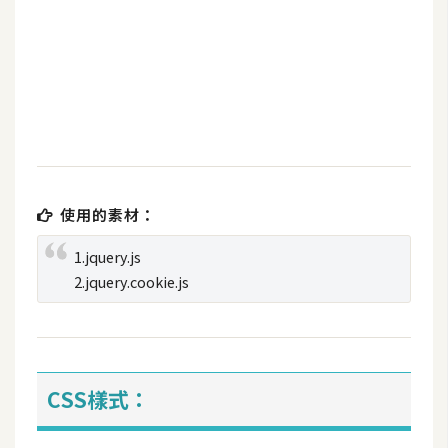
b
e
P
h
o
t
o
s
使用的素材：
h
o
1.jquery.js
p
2.jquery.cookie.js
I
l
l
CSS樣式：
u
s