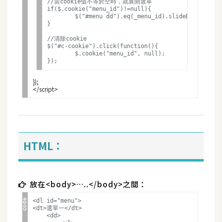
費
//當cookie值不等於空時，就展開選單

if($.cookie("menu_id")!=null){

圖
	$("#menu dd").eq(_menu_id).slideDown();	

庫
}

//清除cookie

$("#c-cookie").click(function(){	

	$.cookie("menu_id", null);

免
費
字
});

型
網
HTML：
站
架
設
放在<body>…..</body>之間：
W
<dl id="menu">

o
<dt>選單一</dt>

r
    <dd>
