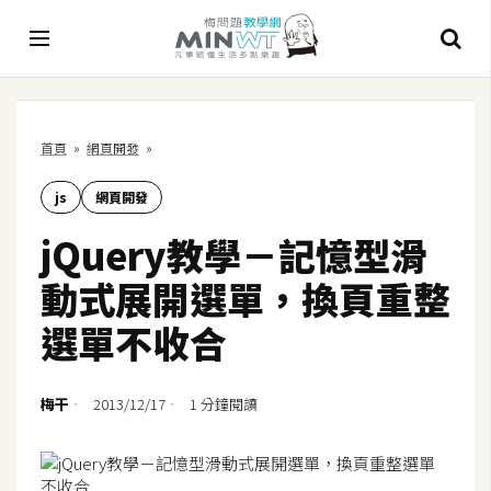
A
首頁
»
網頁開發
»
I
js
網頁開發
A
I
jQuery教學－記憶型滑
工
具
動式展開選單，換頁重整
C
選單不收合
h
a
t
梅干
2013/12/17
1 分鐘閱讀
G
P
T