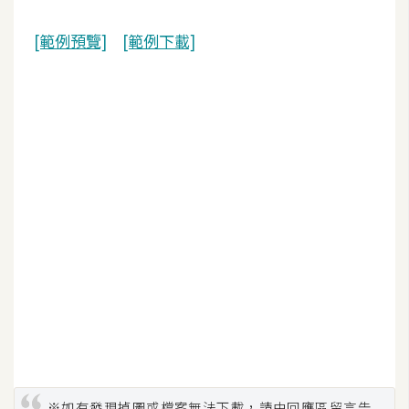
架
設
[範例預覽]
[範例下載]
主
機
與
網
域
S
E
O
工
具
免
費
※如有發現掉圖或檔案無法下載，請由回應區留言告