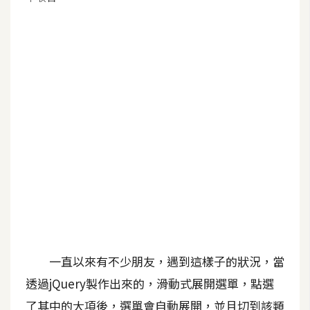
G
e
m
i
n
i
A
I
生
成
圖
片
一直以來有不少朋友，遇到這樣子的狀況，當
透過jQuery製作出來的，滑動式展開選單，點選
影
了其中的大項後，選單會自動展開，並且切到該類
片