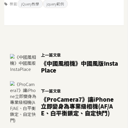
標籤
jQuery教學
jquery範例
S
S
J
a
v
a
上一篇文章
S
《中國風相機》中國風版Insta
c
Place
r
i
p
下一篇文章
t
《ProCamera7》讓iPhone
立即變身為專業級相機(AF/A
E、白平衡鎖定、自定快門)
U
I
/