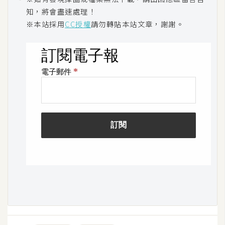
空
知，將會盡速處理！
間
※本站採用
CC授權
請勿轉貼本站文章，謝謝。
網
頁
設
計
前
端
H
T
M
L
/
C