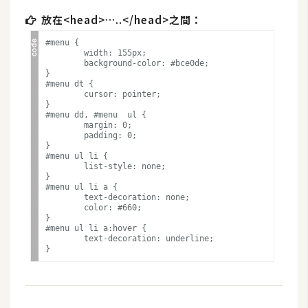
t
放在<head>…..</head>之間：
r
a
#menu {

	width: 155px;

t
	background-color: #bce0de;

o
}

#menu dt {

r
	cursor: pointer;

}

#menu dd, #menu  ul {

	margin: 0;

	padding: 0;

去
}

背
#menu ul li {

	list-style: none;

與
}

合
#menu ul li a {

	text-decoration: none;

成
	color: #660;

}

#menu ul li a:hover {

攝
	text-decoration: underline;

影
商
品