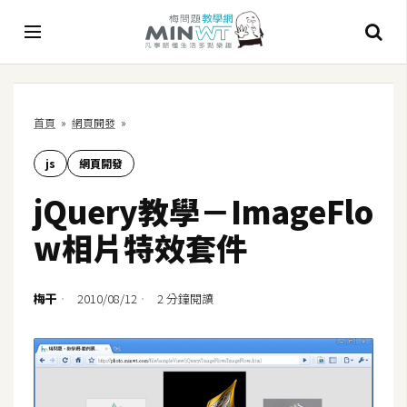
A
首頁
»
網頁開發
»
I
js
網頁開發
A
I
jQuery教學－ImageFlo
工
具
w相片特效套件
C
h
梅干
2010/08/12
2 分鐘閱讀
a
t
G
P
T