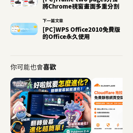
將Chrome視窗畫面多重分割
S
S
下一篇文章
[PC]WPS Office2010免費版
J
的Office永久使用
a
v
a
S
你可能也會
喜歡
c
r
i
p
t
U
I
/