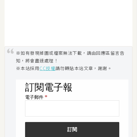
架
設
主
機
與
網
※如有發現掉圖或檔案無法下載，請由回應區留言告
域
知，將會盡速處理！
※本站採用
CC授權
請勿轉貼本站文章，謝謝。
S
E
O
工
具
免
費