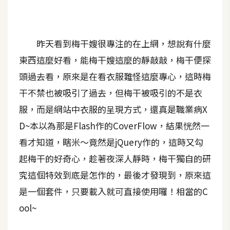
A
I
應
用
昨天看到梅干嫂很專注的在上網，想說有什麼
東西這麼好看，能梅干嫂這麼的靜敲敲，梅干便探
設
頭過去看，原來是在看衣服難怪這麼專心，這時梅
計
干不禁也被吸引了過去，但梅干被吸引的不是衣
服，而是網站中衣服的呈現方式，還真是職業病X
網
D~本以為那是Flash作的CoverFlow，結果恍然一
站
看才知道，瞎米～竟然是jQuery作的，這時又勾
起梅干的好奇心，趁著夜深人靜時，梅干獨自的研
影
究這個特效到底是怎作的，最後才發現到，原來這
像
是一個套件，只要載入就可直接使用囉！相當的C
ool~
A
d
o