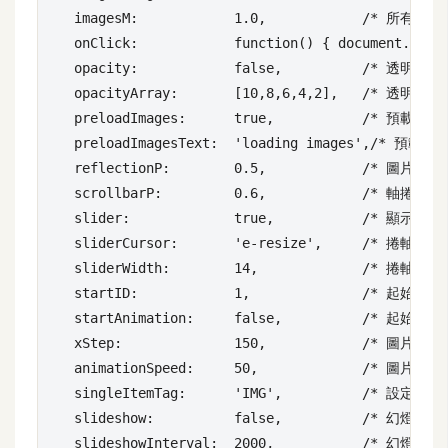
費
imagesM:            1.0,            /* 所有影
圖
onClick:            function() { document.lo
庫
opacity:            false,          /* 透明效果 
opacityArray:       [10,8,6,4,2],   /* 透明效果
免
preloadImages:      true,           /* 預載圖片B
費
preloadImagesText:  'loading images',/* 預載
字
reflectionP:        0.5,            /* 圖片高
型
scrollbarP:         0.6,            /* 軸捲寬度
slider:             true,           /* 顯示捲軸 
sliderCursor:       'e-resize',     /* 捲軸滑鼠
網
sliderWidth:        14,             /* 捲軸寬度 
站
startID:            1,              /* 起始顯示
startAnimation:     false,          /* 起始動畫
架
xStep:              150,            /* 圖片x軸間
設
animationSpeed:     50,             /* 圖片轉換
singleItemTag:      'IMG',          /* 設定項
W
o
slideshow:          false,          /* 幻燈片效果
r
slideshowInterval:  2000,           /* 幻燈片的