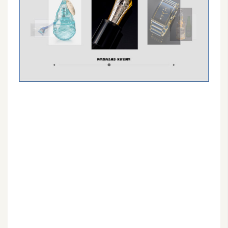
G
e
m
i
n
i
A
I
生
成
圖
片
影
片