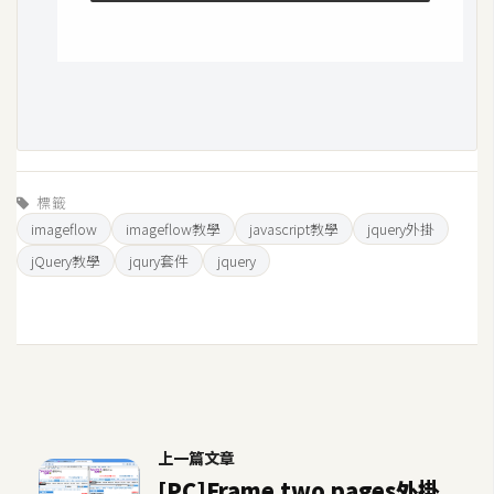
空
間
網
頁
設
標籤
計
imageflow
imageflow教學
javascript教學
jquery外掛
jQuery教學
jqury套件
jquery
前
端
H
T
M
L
上一篇文章
/
[PC]Frame two pages外掛
C