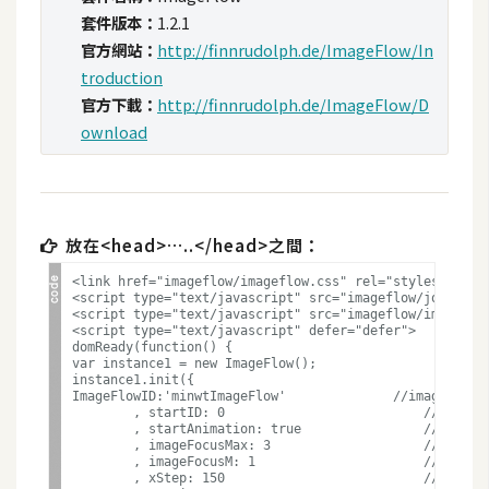
t
套件版本：
1.2.1
r
官方網站：
http://finnrudolph.de/ImageFlow/In
a
troduction
t
官方下載：
http://finnrudolph.de/ImageFlow/D
o
ownload
r
去
放在<head>…..</head>之間：
背
與
<link href="imageflow/imageflow.css" rel="stylesheet" t
合
<script type="text/javascript" src="imageflow/jquery1.4
<script type="text/javascript" src="imageflow/imageflow
成
<script type="text/javascript" defer="defer">

domReady(function() {

var instance1 = new ImageFlow();

攝
instance1.init({

影
ImageFlowID:'minwtImageFlow'              //imageflow
	, startID: 0                          //啟始ID

	, startAnimation: true                //一開始動態效果

商
	, imageFocusMax: 3                    //左右的顯示張數

	, imageFocusM: 1                      //圖片的顯示比例

品
	, xStep: 150                          //圖片x軸間距
