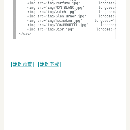
    <img src="img/Perfume.jpg"         longdesc="
    <img src="img/MONTBLANC.jpg"       longdesc="
W
    <img src="img/watch.jpg"           longdesc="h
    <img src="img/GlenTurner.jpg"      longdesc="
o
    <img src="img/heineken.jpg"      longdesc="ht
o
    <img src="img/BRAUNBUFFEL.jpg"      longdesc
    <img src="img/Dior.jpg"           longdesc="h
C
o
m
m
e
[範例預覽]
|
[範例下載]
r
c
e
金
流
物
流