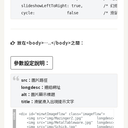
d
P
slideshowLeftToRight: true,         /* 
r
e
s
s
安
放在<body>…..</body>之間：
裝
與
設
參數設定說明：
定
src：
圖片路徑
外
longdesc：
連結網址
掛
alt：
圖片顯示標題
實
title：
滑鼠滑入出現提示文字
作
<div id="minwtImageFlow" class="imageflow">

電
    <img src="img/MazingerZ.jpg"       longdesc="
商
    <img src="img/MetalTableware.jpg"  longdesc="
    <img src="img/Schick.jpg"          longdesc="