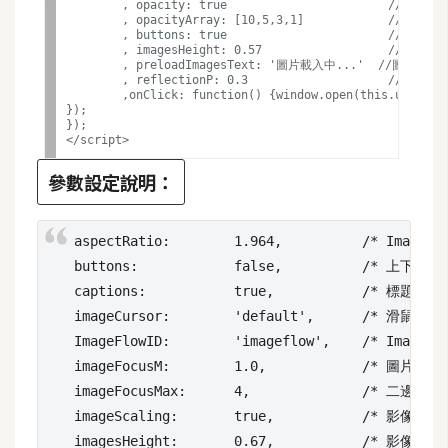
攝
	, opacity: true                       //透明效果

	, opacityArray: [10,5,3,1]            //透明效果設定0~10

影
	, buttons: true                       //上下張的按鈕圖示

	, imagesHeight: 0.57                  //圖片高度位置

	, preloadImagesText: '圖片載入中...'  //圖片載入的提示文字

	, reflectionP: 0.3                    //圖片高度縮放比例

	,onClick: function() {window.open(this.url, '_blank');} //連結另開視窗

手
});

機
});

</script> 
攝
影
參數設定說明：
器
aspectRatio:        1.964,          /* ImageF
材
buttons:            false,          /* 上下張按鈕
操
captions:           true,           /* 標題顯示 
控
imageCursor:        'default',      /* 滑鼠游標
ImageFlowID:        'imageflow',    /* ImageF
資
imageFocusM:        1.0,            /* 圖片的顯
源
imageFocusMax:      4,              /* 二邊照
imageScaling:       true,           /* 影像縮放
免
imagesHeight:       0.67,           /* 影像