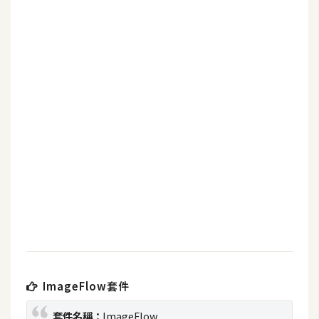
b
e
P
h
o
t
o
s
h
o
p
I
l
l
ImageFlow套件
u
s
套件名稱：
ImageFlow