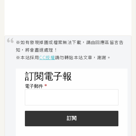
費
圖
庫
免
※如有發現掉圖或檔案無法下載，請由回應區留言告
費
知，將會盡速處理！
字
※本站採用
CC授權
請勿轉貼本站文章，謝謝。
型
網
站
架
設
W
o
r