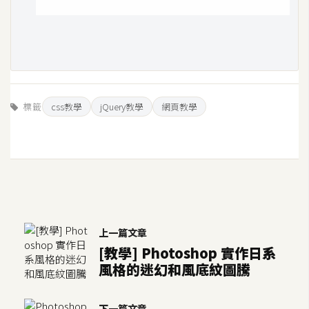
d
P
r
e
s
s
安
標籤
css教學
jQuery教學
網頁教學
裝
與
設
定
外
掛
上一篇文章
實
[教學] Photoshop 實作日系
作
風格的迷幻和風底紋圖騰
電
商
下一篇文章