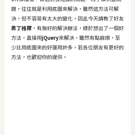
題，往往就是利用底圖來解決，雖然這方法可解
A
I
決，但不容易有太大的變化，因此今天請教了好友
應
用
男丁格爾
，有無好的解決辦法，總於想出了一個好
方法，直接用
jQuery
來解決，雖然有點麻煩，至
設
少比用底圖來的好運用許多，若各位朋友有更好的
計
方法，也歡迎你的提供。
網
站
影
像
A
d
o