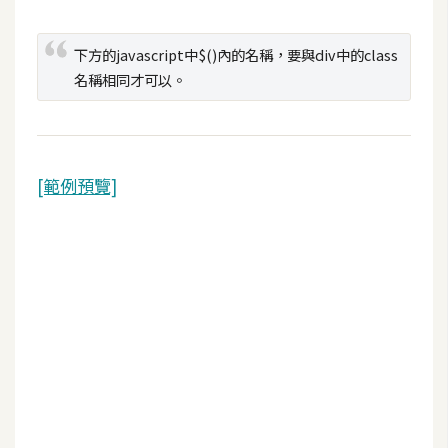
攝
影
下方的javascript中$()內的名稱，要與div中的class
名稱相同才可以。
手
機
攝
影
[範例預覽]
器
材
操
控
資
源
免