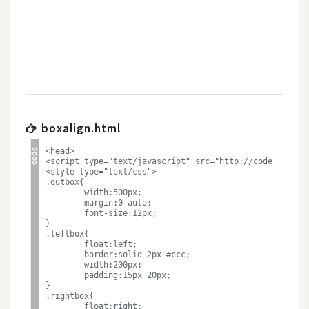
b
e
P
h
o
t
o
boxalign.html
s
<head>

h
<script type="text/javascript" src="http://code.jquery.
o
<style type="text/css">

.outbox{

p
	width:500px;

	margin:0 auto;

	font-size:12px;

}

I
.leftbox{

	float:left;

l
	border:solid 2px #ccc;

	width:200px;

l
	padding:15px 20px;

u
}

.rightbox{

s
	float:right;
