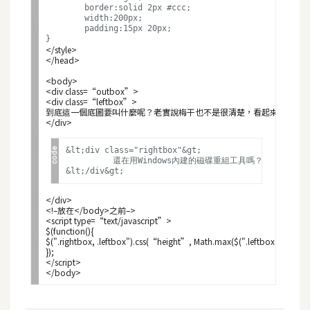
t
	border:solid 2px #ccc;

	width:200px;

r
	padding:15px 20px;

a
</style>

t
</head>
o
<body>

r
<div class=“outbox”>

<div class=“leftbox”>

到底這一個底圖要叫什麼呢？老實說梅干也不是很清楚，看起來有點像日
</div>
去
&lt;div class="rightbox"&gt;

背
	　還在用Windows內建的磁碟重組工具嗎？今天為各位來介紹一款，免費又好用同時還可，自動排程重整的好工具，SmartDefrag這套工具，還可一次重整所有的磁區，這就比系統內建的重組好太多了，雖然大家都知道重組的好處，但往往只要工作一忙，就會忘了重組，以至於電腦就愈來愈慢，所以有了這工具後，各位就可以設定每天在中午12點開始重組，這時候你就可以用愉悅的心情去享用你的午餐，回來的時候它就會自動全部的磁碟重整並還作了優化處理，相當的便利與好用。

與
合
</div>

成
<!–放在</body>之前–>

<script type=“text/javascript”>

$(function(){

攝
$(".rightbox, .leftbox").css(“height”, Math.max($(".leftbox").height(),
影
});

</script>

商
品