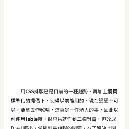
G
e
m
i
n
i
A
I
生
成
用
CSS
排版已是目前的一種趨勢，再加上
網頁
圖
標準化
的提倡下，使得以前能用的，現在通通不可
片
以，要拿去作雞精，這真是一件煩人的事，因此以
前使用
table
時，很容易就作到二欄對齊，但改成
影
片
Div排版後，常遇到長短腳的問題，為了解決此問