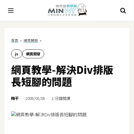
A
首頁
»
網頁開發
»
I
js
網頁開發
A
I
網頁教學-解決Div排版
工
具
長短腳的問題
C
h
梅干
2009/05/05
1 分鐘閱讀
a
t
G
P
T