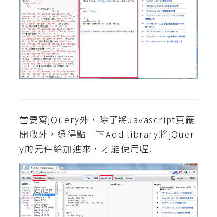
費
圖
庫
免
費
字
型
當要寫jQuery外，除了將Javascript頁籤
網
開啟外，還得點一下Add library將jQuer
站
y的元件給加進來，才能使用喔!
架
設
W
o
r