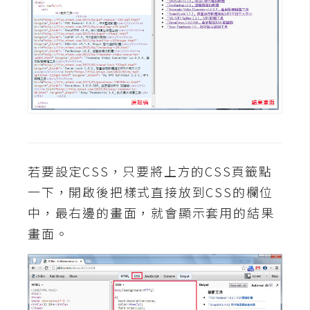
攝
影
手
機
攝
影
器
若要設定CSS，只要將上方的CSS頁籤點
材
一下，開啟後把樣式直接放到CSS的欄位
操
中，最右邊的畫面，就會顯示套用的結果
控
畫面。
資
源
免