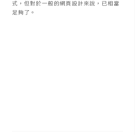
式，但對於一般的網頁設計來說，已相當
b
e
足夠了。
P
h
o
t
o
s
h
o
p
I
l
l
u
s