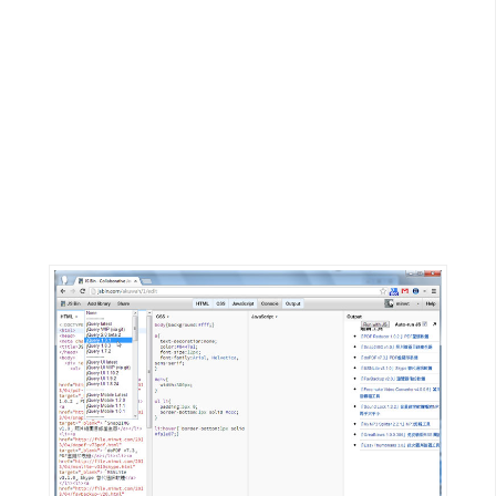
G
e
m
i
n
i
A
I
生
成
圖
片
影
片