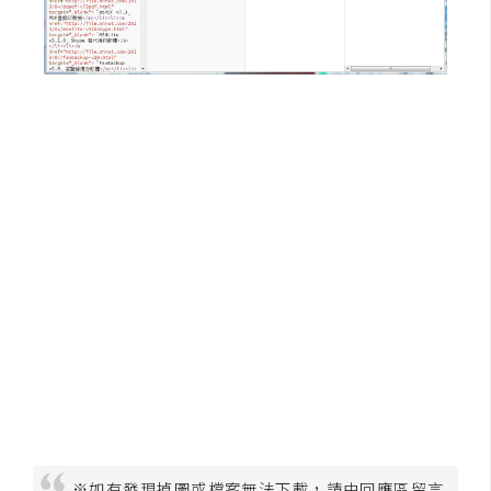
W
o
o
C
o
m
m
e
r
c
e
金
流
物
流
※如有發現掉圖或檔案無法下載，請由回應區留言