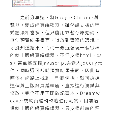
A
I
應
之前分享過，將Google Chrome瀏
用
覽器，變成網頁編輯器，雖然說支援的程
式語法相當多，但只能用來暫存原始碼，
設
無法預覽結果畫面，得放到實際的環境上
計
才能知道結果，而梅干最近發現一個很棒
的線上版網頁編輯器，不但支援html、cs
網
s，甚至還支援javascript與嵌入jquery元
站
件，同時還可即時預覽結果畫面，因此有
時候在網路上找到一些範例檔，就可透過
影
這個線上版網頁編輯器，直接進行測試與
像
修改，完全不用再開啟記事本、Dreamw
eaver或網頁編輯軟體進行測試，目前這
A
d
個線上版的網頁編輯器，只支援前端的程
o