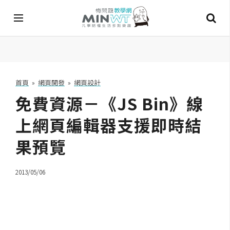
A
I
首頁
»
網頁開發
»
網頁設計
免費資源－《JS Bin》線
A
I
工
上網頁編輯器支援即時結
具
果預覽
C
h
2013/05/06
a
t
G
P
T