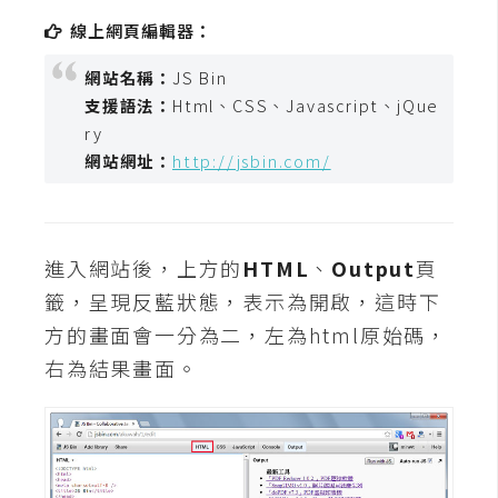
t
線上網頁編輯器：
r
a
網站名稱：
JS Bin
t
支援語法：
Html、CSS、Javascript、jQue
o
ry
r
網站網址：
http://jsbin.com/
去
背
進入網站後，上方的
HTML
、
Output
頁
與
籤，呈現反藍狀態，表示為開啟，這時下
合
成
方的畫面會一分為二，左為html原始碼，
右為結果畫面。
攝
影
商
品