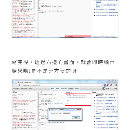
d
P
r
e
s
s
安
裝
與
寫完後，透過右邊的畫面，就會即時顯示
設
定
結果啦!是不是超方便的呀!
外
掛
實
作
電
商