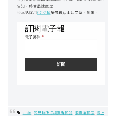
架
告知，將會盡速處理！
設
※本站採用
CC授權
請勿轉貼本站文章，謝謝。
主
機
與
網
域
S
E
O
工
具
免
js bin
,
即見時所得網頁編輯器
,
網頁編輯器
,
線上
費