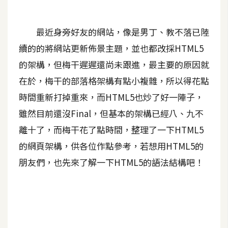
A
I
最近身旁好友的網站，像是男丁、教不落已陸
應
用
續的的將網站更新佈景主題，並也都改採HTML5
的架構，但梅干遲遲還尚未跟進，最主要的原因就
設
在於，梅干的部落格架構有點小複雜，所以得花點
計
時間重新打掉重來，而HTML5也炒了好一陣子，
雖然目前還沒Final，但基本的架構已經八、九不
網
站
離十了，而梅干花了點時間，整理了一下HTML5
的網頁架構，供各位作點參考，若想用HTML5的
朋友們，也先來了解一下HTML5的語法結構吧！
影
像
A
d
o