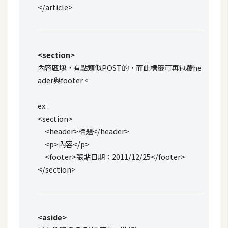
攝
</article>
影
手
<section>
機
內容區塊，有點類似POST的，而此標籤可再包覆he
攝
ader與footer。
影
ex:
<section>
器
<header>標題</header>
材
<p>內容</p>
操
<footer>張貼日期：2011/12/25</footer>
控
</section>
資
源
免
<aside>