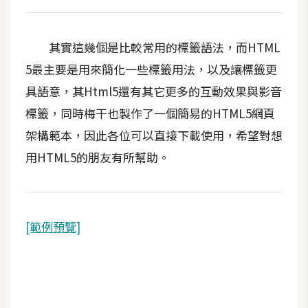
d
P
r
e
其實這幾個是比較常用的標籤語法，而HTML
s
s
5最主要是用來簡化一些標籤用法，以及讓標籤更
具語意，其Html5還有其它更多的互動效果與影音
安
標籤，同時梅干也製作了一個簡易的HTML5網頁
裝
與
架構範本，因此各位可以直接下載使用，希望對想
設
用HTML5的朋友有所幫助。
定
外
[範例預覽]
掛
實
作
電
商