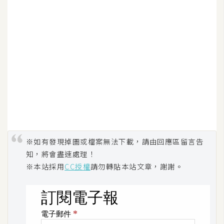
W
o
o
C
o
m
m
e
r
c
e
※如有發現掉圖或檔案無法下載，請由回應區留言告
知，將會盡速處理！
※本站採用
CC授權
請勿轉貼本站文章，謝謝。
金
流
物
流