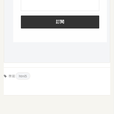
架
設
主
機
與
網
域
S
E
O
標籤
html5
工
具
免
費