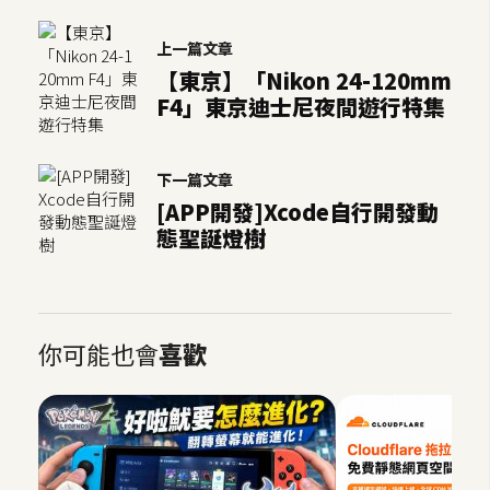
空
間
上一篇文章
【東京】「Nikon 24-120mm
F4」東京迪士尼夜間遊行特集
網
頁
下一篇文章
設
[APP開發]Xcode自行開發動
計
態聖誕燈樹
前
端
你可能也會
喜歡
H
T
M
L
/
C