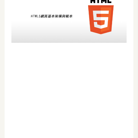
G
e
m
i
n
i
A
I
生
成
圖
片
影
片