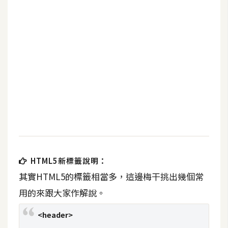
b
e
P
h
o
t
o
s
h
o
p
HTML5新標籤說明：
I
其實HTML5的標籤相當多，這邊梅干挑出幾個常
l
用的來跟大家作解說。
l
u
<header>
s