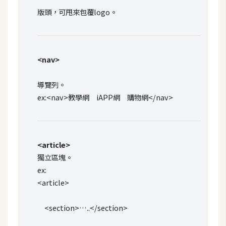
t
版頭，可甩來包覆logo。
r
a
t
o
<nav>
r
導覽列。
ex:<nav>教學網 iAPP網 購物網</nav>
去
背
與
合
<article>
成
獨立區塊。
ex:
攝
影
<article>
商
<section>…..</section>
品