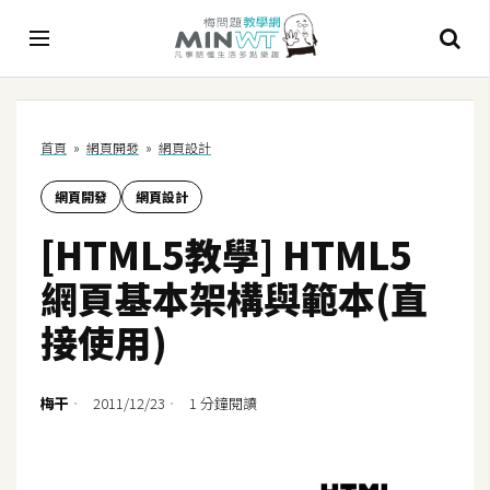
A
首頁
»
網頁開發
»
網頁設計
I
網頁開發
網頁設計
A
I
[HTML5教學] HTML5
工
具
網頁基本架構與範本(直
C
接使用)
h
a
t
梅干
2011/12/23
1 分鐘閱讀
G
P
T