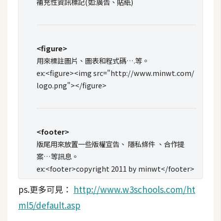
費
補充性資訊標記(如:廣告、貼紙)
圖
庫
<figure>
免
用來標註圖片、圖表和程式碼….等。
費
ex:<figure><img src="http://www.minwt.com/
字
logo.png"></figure>
型
網
<footer>
版尾用來放置一些版權宣告、 隱私條件 、合作提
站
案…等訊息。
架
ex:<footer>copyright 2011 by minwt</footer>
設
ps.更多可見：
http://www.w3schools.com/ht
W
ml5/default.asp
o
r