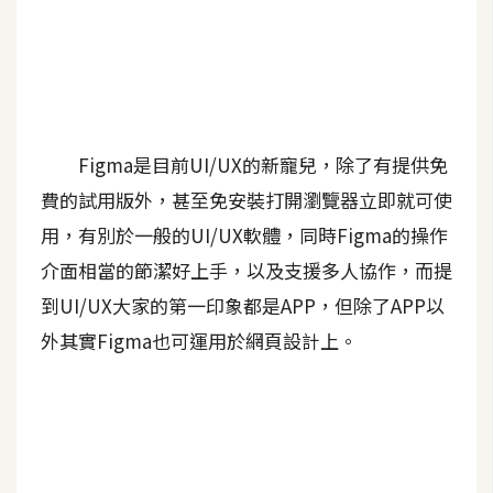
A
I
應
用
設
Figma是目前UI/UX的新寵兒，除了有提供免
計
費的試用版外，甚至免安裝打開瀏覽器立即就可使
用，有別於一般的UI/UX軟體，同時Figma的操作
網
介面相當的節潔好上手，以及支援多人協作，而提
站
到UI/UX大家的第一印象都是APP，但除了APP以
外其實Figma也可運用於網頁設計上。
影
像
A
d
o