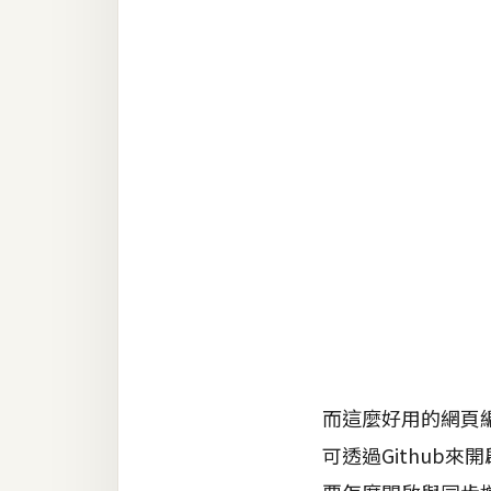
RWD 網頁
後端
PHP
Docker
伺服器設定
資源
免費圖示
免費版型
MAC
而這麼好用的網頁編
可透過Github來
開箱