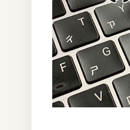
器材操控
資源
免費圖庫
免費字型
網站架設
WordPress
安裝與設定
外掛實作
電商
WooCommerce