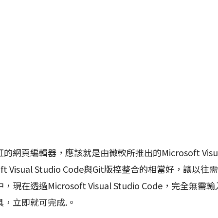
輯器，應該就是由微軟所推出的Microsoft Visual S
oft Visual Studio Code與Git版控整合的相當好，
在透過Microsoft Visual Studio Code，完全
具，立即就可完成.。