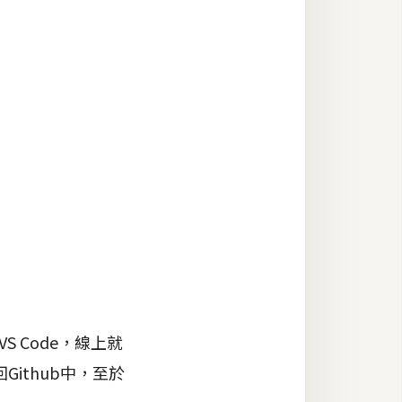
 Code，線上就
Github中，至於