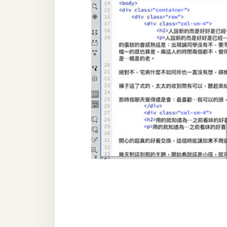
器材操控
資源
免費圖庫
免費字型
網站架設
WordPress
安裝與設定
外掛實作
電商
WooCommerce