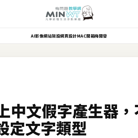
AI
影像
網站架設
網頁設計
MAC
開箱
梅開發
n 線上中文假字產生器
設定文字類型