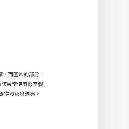
案，而圖片的部分，
應該最常使用假字假
覺得沒那麼漂亮。