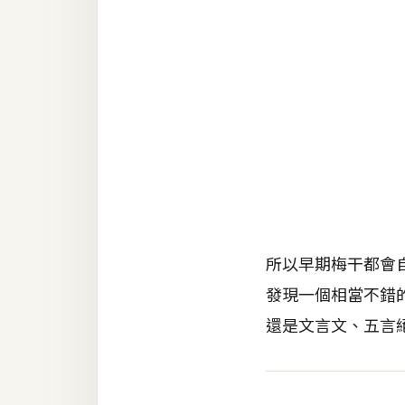
RWD 網頁
後端
PHP
Docker
伺服器設定
資源
免費圖示
免費版型
所以早期梅干都會
發現一個相當不錯
還是文言文、五言
MAC
開箱