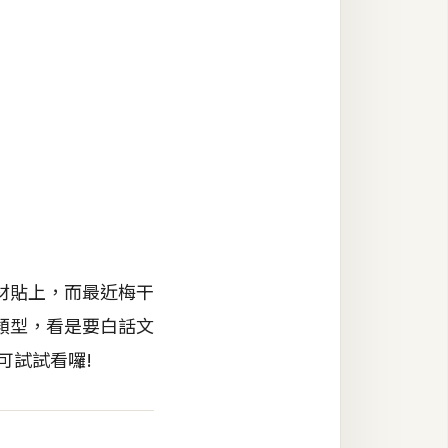
材貼上，而最近梅干
類型，看是要白話文
可試試看囉!