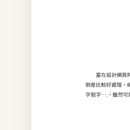
金流物流
架設
主機與網域
SEO 工具
免費空間
網頁設計
當在設計網頁時，
倒是比較好處理，
前端
字假字….，雖然
HTML / CSS
JavaScript
UI / UX