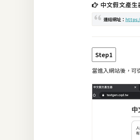
中文假文產生
梅開發
連結網址：
https:
熱門文章
Step1
全站導覽
當進入網站後，可
合作提案