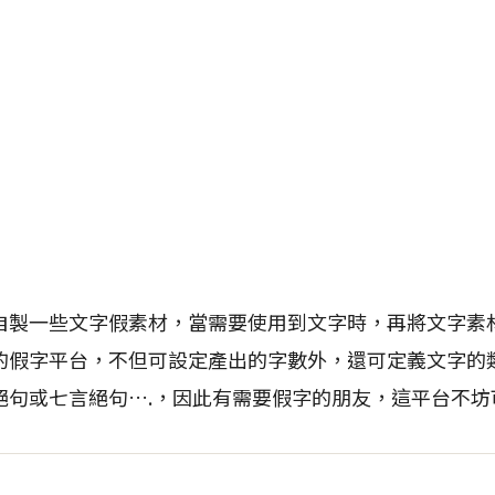
自製一些文字假素材，當需要使用到文字時，再將文字素
的假字平台，不但可設定產出的字數外，還可定義文字的
絕句或七言絕句….，因此有需要假字的朋友，這平台不坊