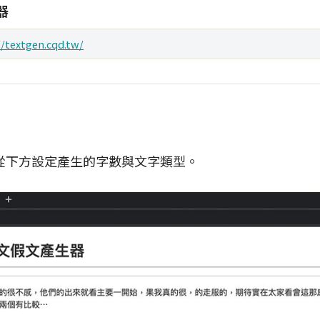
器
//textgen.cqd.tw/
從下方設定產生的字數與文字類型。