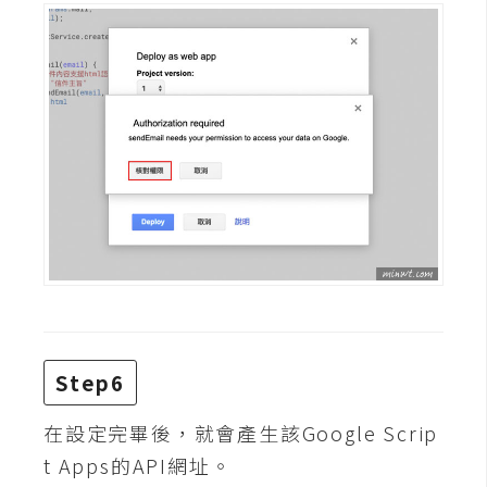
架
設
主
機
與
網
域
S
E
O
工
具
Step6
在設定完畢後，就會產生該Google Scrip
免
t Apps的API網址。
費