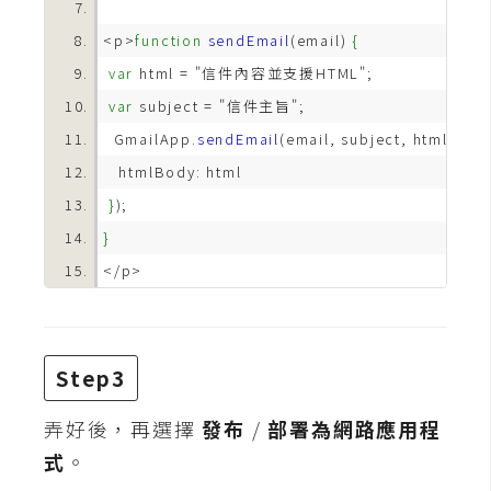
費
圖
<p>
function
sendEmail
(email) 
{
庫
var
var
免
  GmailApp.
sendEmail
(email, subject, html, 
{
費
字
}
型
}
網
站
架
Step3
設
弄好後，再選擇
發布
/
部署為網路應用程
W
式
。
o
r