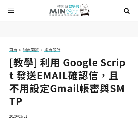
A
I
首頁
»
網頁開發
»
網頁設計
[教學] 利用 Google Scrip
A
I
工
t 發送EMAIL確認信，且
具
不用設定Gmail帳密與SM
C
TP
h
a
t
2020/03/31
G
P
T