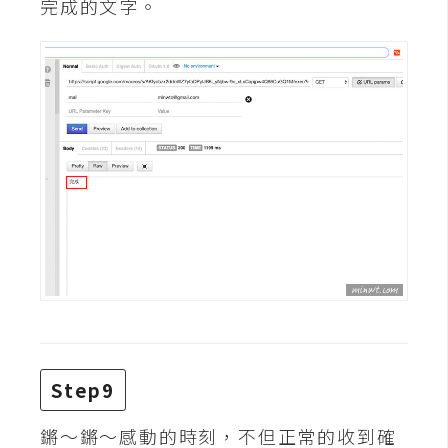
完成的文字。
U
X
R
W
D
網
頁
後
端
P
H
P
Step9
鏘～鏘～感動的時刻，不但正常的收到確
D