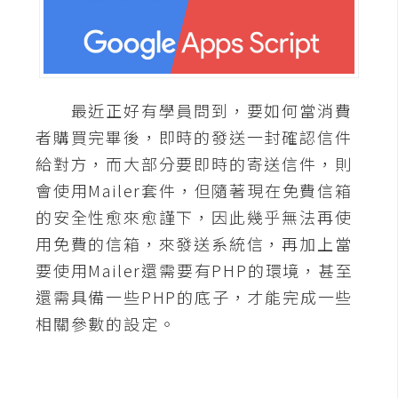
A
I
應
用
最近正好有學員問到，要如何當消費
設
者購買完畢後，即時的發送一封確認信件
計
給對方，而大部分要即時的寄送信件，則
會使用Mailer套件，但隨著現在免費信箱
網
的安全性愈來愈謹下，因此幾乎無法再使
站
用免費的信箱，來發送系統信，再加上當
要使用Mailer還需要有PHP的環境，甚至
影
還需具備一些PHP的底子，才能完成一些
像
相關參數的設定。
A
d
o