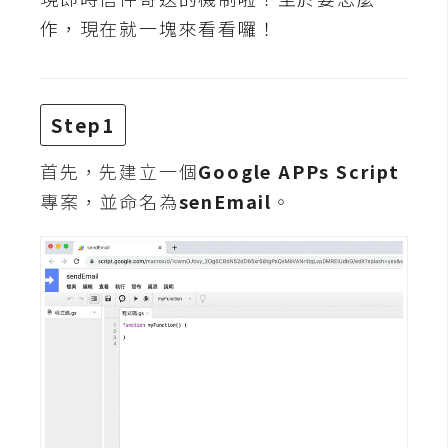
t
作，現在就一塊來看看囉！
r
a
t
o
Step1
r
首先，先建立一個
Google APPs Script
專案，並命名為
senEmail
。
去
背
與
合
成
攝
影
商
品