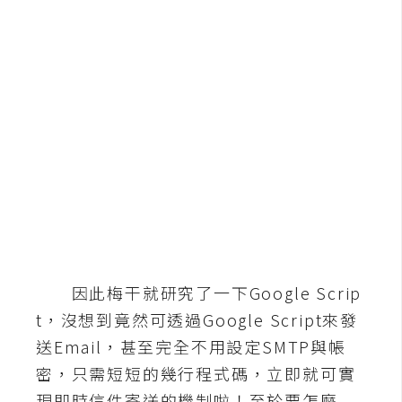
b
e
P
h
o
t
o
s
h
o
p
因此梅干就研究了一下Google Scrip
I
t，沒想到竟然可透過Google Script來發
l
送Email，甚至完全不用設定SMTP與帳
l
u
密，只需短短的幾行程式碼，立即就可實
s
現即時信件寄送的機制啦！至於要怎麼