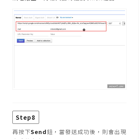
S
S
J
a
v
a
S
c
r
i
p
t
Step8
U
I
再按下
Send
鈕，當發送成功後，則會出現
/