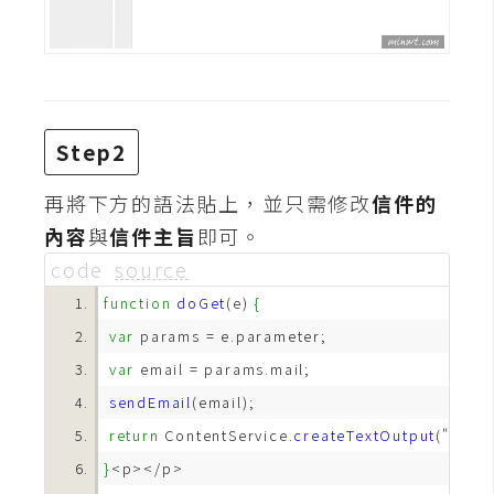
攝
影
手
機
Step2
攝
影
再將下方的語法貼上，並只需修改
信件的
內容
與
信件主旨
即可。
code
source
器
材
function
doGet
(e) 
{
操
var
控
var
資
sendEmail
源
return
 ContentService.
createTextOutput
}
免