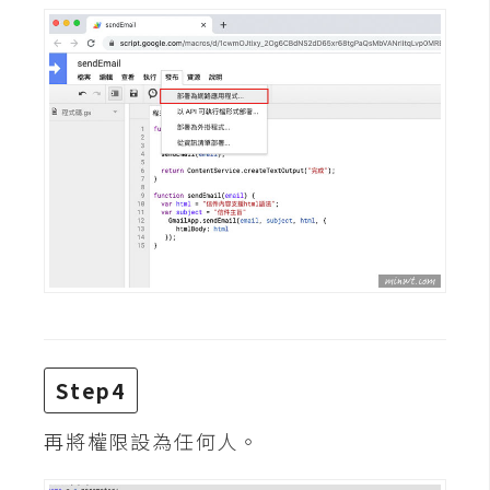
d
P
r
e
s
s
安
裝
與
設
定
外
掛
實
Step4
作
再將權限設為任何人。
電
商