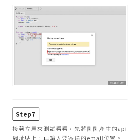
空
間
網
頁
設
計
前
端
H
T
Step7
M
L
接著立馬來測試看看，先將剛剛產生的api
/
網址貼上，再輸入要寄送的email位置。
C