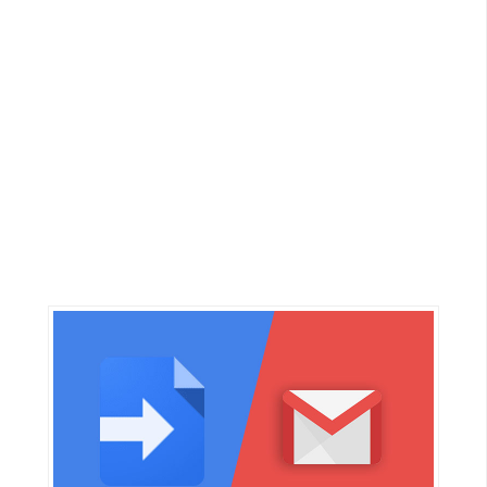
G
e
m
i
n
i
A
I
生
成
圖
片
影
片