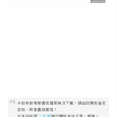
示
免
費
版
型
M
A
C
開
箱
※如有發現掉圖或檔案無法下載，請由回應區留言
告知，將會盡速處理！
梅
※本站採用
CC授權
請勿轉貼本站文章，謝謝。