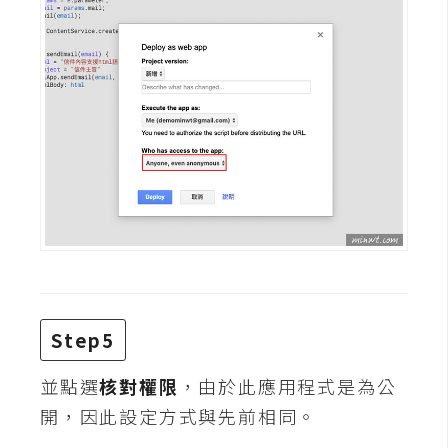
W
o
o
C
o
m
m
e
r
c
e
Step5
金
流
並點選
核對權限
，由於此應用程式是為公
物
開，因此設定方式與先前相同。
流