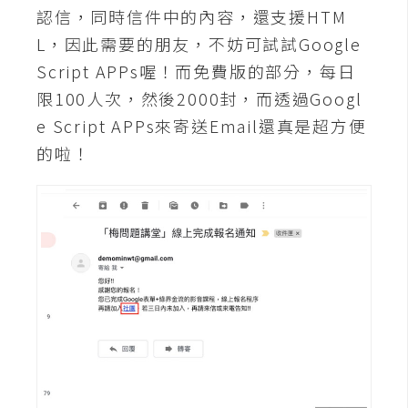
o
認信，同時信件中的內容，還支援HTM
c
L，因此需要的朋友，不妨可試試Google
k
Script APPs喔！而免費版的部分，每日
e
限100人次，然後2000封，而透過Googl
r
e Script APPs來寄送Email還真是超方便
的啦！
伺
服
器
設
定
資
源
免
費
圖