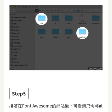
W
o
o
C
o
m
m
e
r
c
e
金
Step5
流
物
流
接著在Font Awesome的網站後，可看到只需將
al