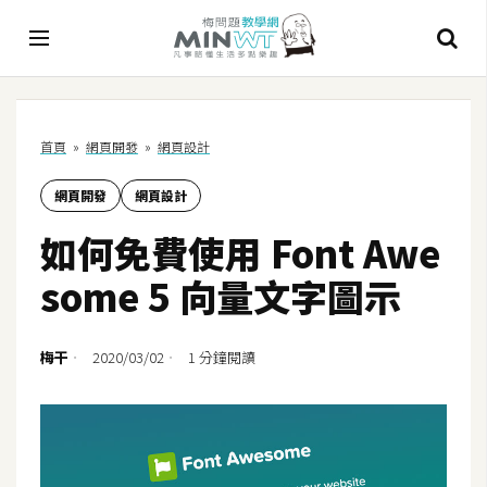
A
首頁
»
網頁開發
»
網頁設計
I
網頁開發
網頁設計
A
I
如何免費使用 Font Awe
工
具
some 5 向量文字圖示
C
h
梅干
2020/03/02
1 分鐘閱讀
a
t
G
P
T