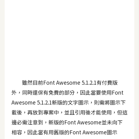
b
e
P
h
o
t
o
s
h
o
雖然目前Font Awesome 5.1.2.1有付費版
p
外，同時還保有免費的部分，因此當要使用Font
Awesome 5.1.2.1新版的文字圖示，則需將圖示下
I
載後，再放到專案中，並且引用後才能使用，但這
l
l
邊必需注意到，新版的Font Awesome並未向下
u
相容，因此當有用舊版的Font Awesome圖示
s