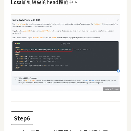
l.css
加到網頁的head標籤中。
架
設
主
機
與
網
域
S
E
O
工
具
Step6
免
費