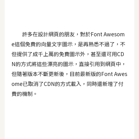
A
I
應
用
許多在設計網頁的朋友，對於Font Awesom
設
e這個免費的向量文字圖示，是再熟悉不過了，不
計
但提供了成千上萬的免費圖示外，甚至還可用CD
N的方式將這些漂亮的圖示，直接引用到網頁中，
網
但隨著版本不斷更新後，目前最新版的Font Awes
站
ome已取消了CDN的方式載入，同時還新增了付
費的機制。
影
像
A
d
o