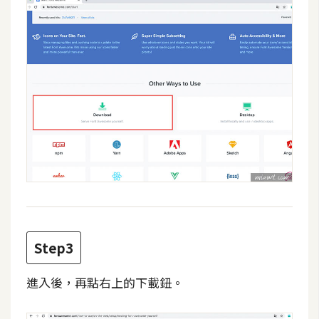
費
圖
庫
免
費
字
型
網
站
架
Step3
設
進入後，再點右上的下載鈕。
W
o
r