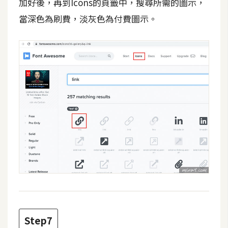
加好後，再到Icons的頁籤中，搜尋所需的圖示，
空
當深色為刷費，淡灰色為付費圖示。
間
網
頁
設
計
前
端
H
T
M
L
/
Step7
C