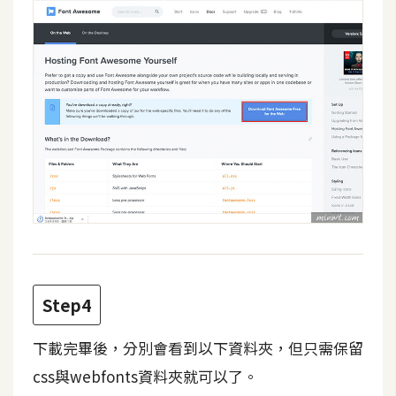
d
P
r
e
s
s
安
裝
與
設
定
外
掛
Step4
實
作
下載完畢後，分別會看到以下資料夾，但只需保留
電
css與webfonts資料夾就可以了。
商