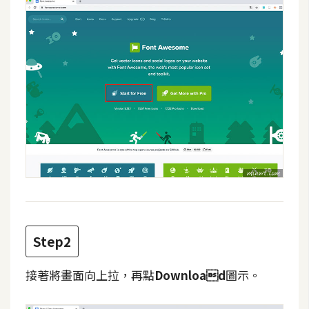
攝
影
手
機
攝
影
器
材
操
控
Step2
資
源
接著將畫面向上拉，再點
Download
圖示。
免