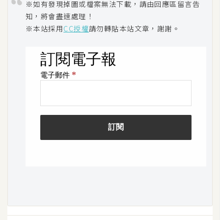
※如有發現掉圖或檔案無法下載，請由回應區留言告
開
知，將會盡速處理！
發
※本站採用
CC授權
請勿轉貼本站文章，謝謝。
熱
門
文
章
全
站
導
覽
合