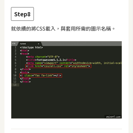
U
Step8
X
就依續的將CSS載入，與套用所需的圖示名稱。
R
W
D
網
頁
後
端
P
H
P
D