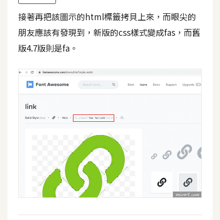
S
接著再把該圖示的html標籤拷貝上來，而眼尖的
S
朋友應該有發現到，新版的css樣式變成fas，而舊
版4.7版則是fa。
J
a
v
a
S
c
r
i
p
t
U
I
/