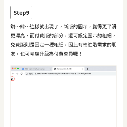
o
c
Step9
k
e
鏘～鏘～這樣就出現了，新版的圖示，變得更平滑
r
更漂亮，而付費版的部分，還可設定圖示的粗細，
免費版則是固定一種粗細，因此有較進階需求的朋
伺
友，也可考慮升級為付費會員囉！
服
器
設
定
資
源
免
費
圖