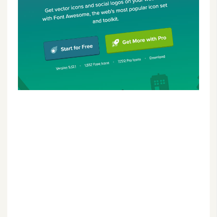
G
e
m
i
n
i
A
I
生
成
圖
片
影
片