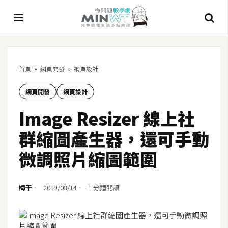
A
首頁
»
網頁開發
»
網頁設計
I
網頁開發
網頁設計
A
I
Image Resizer 線上社
工
具
群縮圖產生器，還可手動
C
微調照片縮圖範圍
h
a
t
梅干
2019/08/14
1 分鐘閱讀
G
P
T