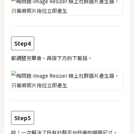
費
圖
庫
免
Step4
費
字
型
都調整完畢後，再按下方的下載鈕。
網
站
架
設
Step5
W
o
r
哈！一次解決了所有社群平台所需的縮圖尺寸。