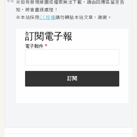
※如有發現掉圖或檔案無法下載，請由回應區留言告
架
設
知，將會盡速處理！
※本站採用
CC授權
請勿轉貼本站文章，謝謝。
主
機
與
網
域
S
E
O
工
具
免
費