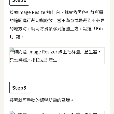
攝
影
接著Image Resizer這什台，就會依照各社群所需
的縮圖進行裁切與縮放，當不滿意或是裁到不必要
手
的地方時，就可將滑鼠移到縮圖上方，點選「
Edi
機
t
」鈕。
攝
影
器
材
操
控
Step3
資
源
接著就可手動的調整所需的區塊。
免