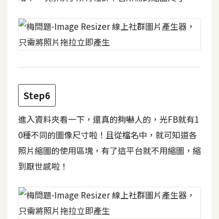
d
P
r
e
s
s
安
裝
與
Step6
設
定
進入資料夾看一下，還真的夠嚇人的，光FB就有1
0種不同的圖像尺寸啦！且從檔名中，就可知道各
外
照片縮圖的使用區塊，有了這平台就不用縮圖，縮
掛
到厭世感啦！
實
作
電
商