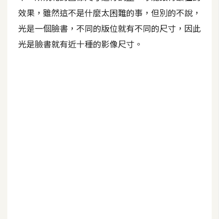
效果，雖然這不是什麼太困難的事，但別的不說，
A
I
光是一個臉書，不同的版位就有不同的尺寸，因此
應
用
光是臉書就有近十種的影像尺寸。
設
計
網
站
影
像
A
d
o