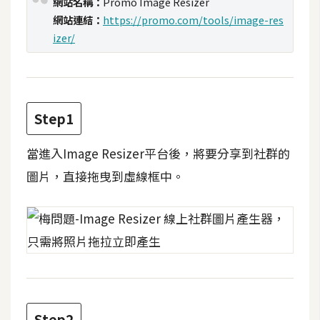
網站名稱：
Promo Image Resizer
t
網站連結：
https://promo.com/tools/image-res
r
izer/
a
t
o
r
Step1
去
當進入Image Resizer平台後，將要分享到社群的
背
圖片，直接拖曳到虛線框中。
與
合
成
攝
影
商
品
Step2