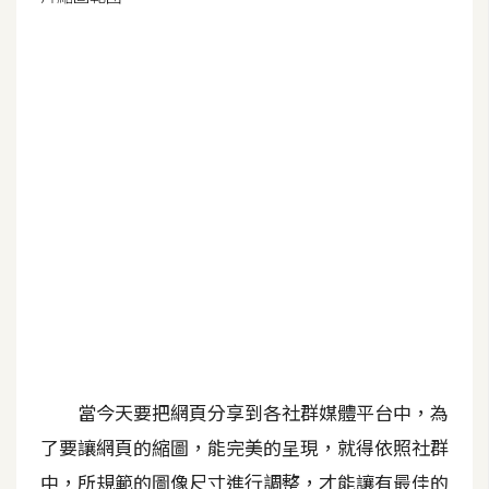
G
e
m
i
n
i
A
I
生
成
圖
片
當今天要把網頁分享到各社群媒體平台中，為
了要讓網頁的縮圖，能完美的呈現，就得依照社群
影
中，所規範的圖像尺寸進行調整，才能讓有最佳的
片