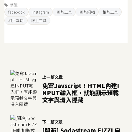
空
標籤
間
facebook
Instagram
圖片工具
圖片編輯
相片工具
相片裁切
線上工具
網
頁
設
計
前
上一篇文章
端
免寫Javscript！HTML內建I
NPUT輸入框，就能顯示預載
H
文字與滑入隱藏
T
M
L
下一篇文章
/
[開箱] Sodastream FIZZI 自
C