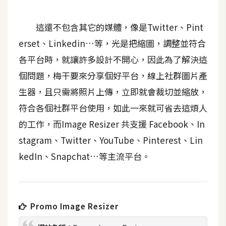
b
e
這還不包含其它的媒體，像是Twitter、Pint
P
erset、Linkedin…等，光是把縮圖，調整並符合
h
各平台時，就讓許多設計不開心，因此為了解決這
o
個問題，梅干要來分享個好平台，線上社群圖片產
t
o
生器，且只需將照片上傳，立即就會裁切並縮放，
s
符合各個社群平台使用，如此一來就可省去這煩人
h
的工作，而Image Resizer 共支援 Facebook、In
o
p
stagram、Twitter、YouTube、Pinterest、Lin
kedIn、Snapchat…等主流平台。
I
l
l
Promo Image Resizer
u
s