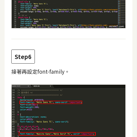
空
間
網
頁
設
Step6
計
接著再設定font-family。
前
端
H
T
M
L
/
C