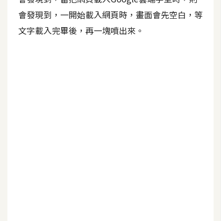
b
e
會發現到，一開始載入網頁時，畫面會先空白，等
文字載入完畢後，再一塊噴出來。
P
h
o
t
o
s
h
o
p
I
l
l
u
s