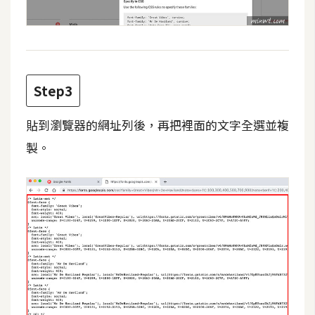
d
P
r
e
s
s
Step3
安
裝
貼到瀏覽器的網址列後，再把裡面的文字全選並複
與
製。
設
定
外
掛
實
作
電
商