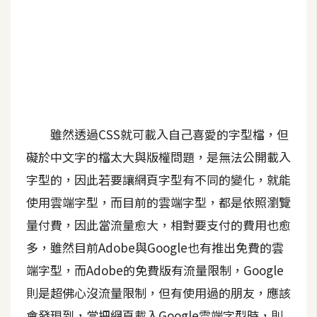
A
I
應
用
設
計
雖然透過CSS就可載入自己喜愛的字型檔，但
礙於中文字的檔太大與版權問題，是無法公開載入
網
字型的，因此若要讓網頁字型有不同的變化，就能
站
使用雲端字型，而目前的雲端字型，都是依照瀏覽
量付費，因此當流量愈大，相對要支付的費用也愈
影
多，雖然目前Adobe與Google也有推出免費的雲
像
端字型，而Adobe的免費版有流量限制，Google
A
則是超佛心沒流量限制，但有使用過的朋友，應該
d
o
會發現到，當把網頁載入Google雲端字型時，則