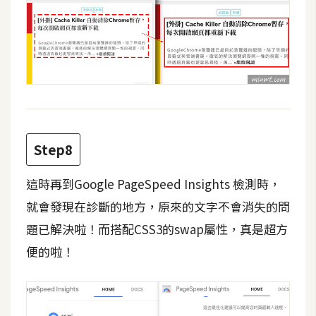
U
X
R
W
D
網
Step8
頁
後
這時再到Google PageSpeed Insights 檢測時，
端
就會發現在診斷的地方，原來的文字不會消失的問
P
題已解決啦！而搭配CSS3的swap屬性，真是超方
H
便的啦！
P
D