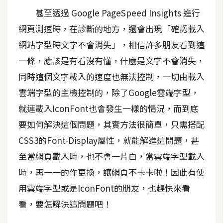
t
甚至透過 Google PageSpeed Insights 進行
r
網頁測速時，在診斷的地方，還會出現「確認載入
a
t
網站字型時文字不會消失」，相信許多朋友看到這
o
一條，應該是有看沒有懂，什麼是文字不會消失，
r
同時這個文字載入的速度也無法控制，一切由載入
雲端字型的主機控制的，除了Google雲端字型，
去
就連載入IconFont也會發生一樣的情況，而到底
背
要如何解決這個問題，其實方法很簡單，只需搭配
與
合
CSS3的Font-Display屬性，就能解進這問題，甚
成
至當網頁載入時，也不會一片白，當雲端字型載入
攝
時，再一一的作更換，讓網頁不卡卡啦！因此有使
影
用雲端字型或是IconFont的朋友，也趕快來看
看，要怎解決這問題吧！
商
品