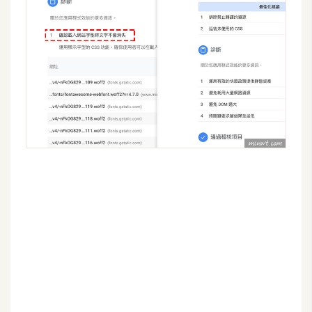
o
c
k
e
r
伺
服
器
設
定
資
源
免
費
圖