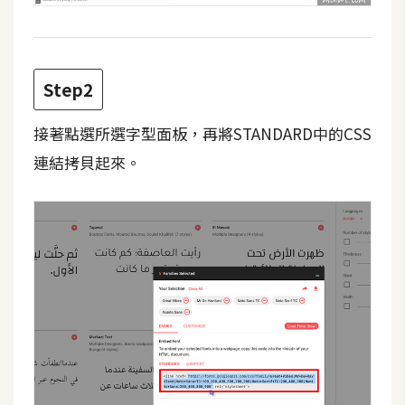
費
圖
庫
Step2
免
費
接著點選所選字型面板，再將STANDARD中的CSS
字
連結拷貝起來。
型
網
站
架
設
W
o
r