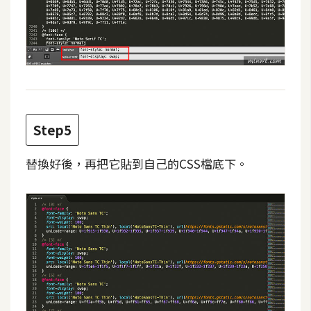
架
設
主
機
與
網
域
Step5
替換好後，再把它貼到自己的CSS檔底下。
S
E
O
工
具
免
費