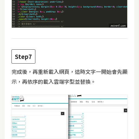
S
S
J
a
v
Step7
a
S
完成後，再重新載入網頁，這時文字一開始會先顯
c
r
示，再依序的載入雲端字型並替換。
i
p
t
U
I
/