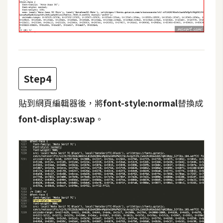
W
o
o
C
o
Step4
m
m
貼到網頁編輯器後，將
font-style:normal
替換成
e
r
font-display:swap
。
c
e
金
流
物
流