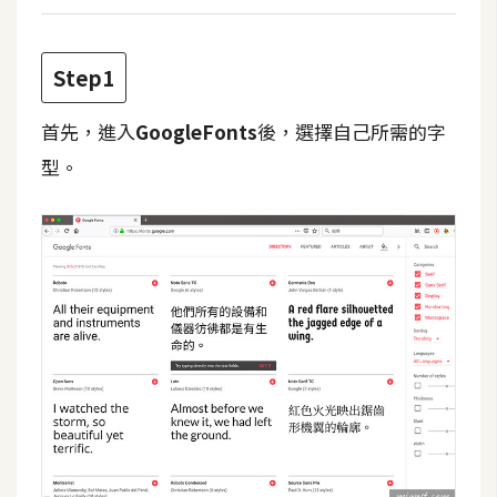
攝
影
Step1
手
首先，進入
GoogleFonts
後，選擇自己所需的字
機
型。
攝
影
器
材
操
控
資
源
免