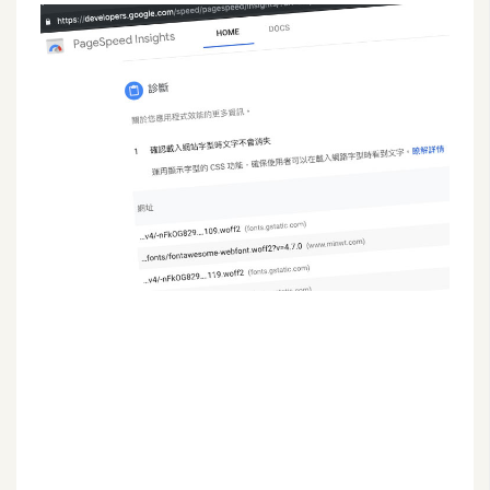
G
e
m
i
n
i
A
I
生
成
圖
片
影
片