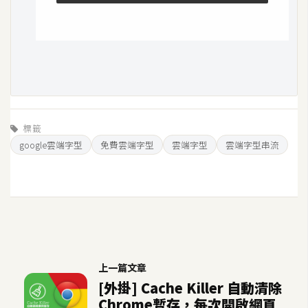
開
發
熱
門
文
標籤
章
google雲端字型
免費雲端字型
雲端字型
雲端字型串流
全
站
導
覽
上一篇文章
[外掛] Cache Killer 自動清除
合
Chrome暫存，每次開啟網頁