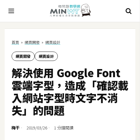
A
首頁
»
網頁開發
»
網頁設計
I
網頁開發
網頁設計
A
I
解決使用 Google Font
工
具
雲端字型，造成「確認載
C
入網站字型時文字不消
h
失」的問題
a
t
G
梅干
2019/03/26
1 分鐘閱讀
P
T