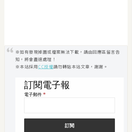
示
免
費
版
型
※如有發現掉圖或檔案無法下載，請由回應區留言告
知，將會盡速處理！
M
※本站採用
CC授權
請勿轉貼本站文章，謝謝。
A
C
開
箱
梅