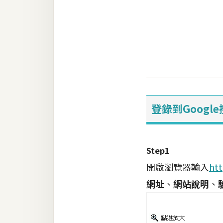
RWD 網頁
後端
PHP
Docker
伺服器設定
資源
登錄到Googl
免費圖示
免費版型
Step1
開啟瀏覽器輸入
ht
MAC
網址
、
網站說明
、
開箱