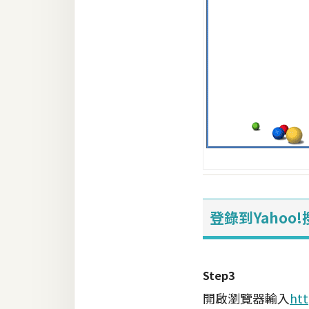
登錄到Yahoo
Step3
開啟瀏覽器輸入
htt