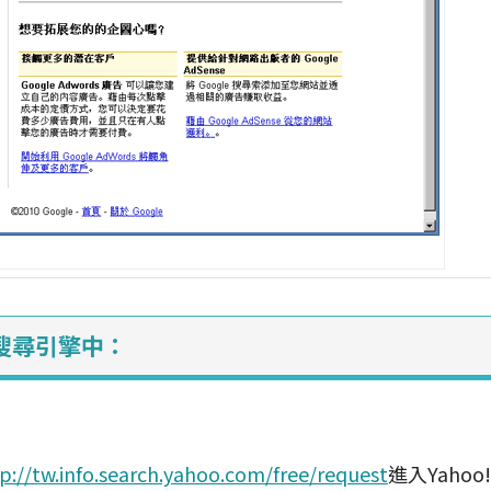
!搜尋引擎中：
p://tw.info.search.yahoo.com/free/request
進入Yaho