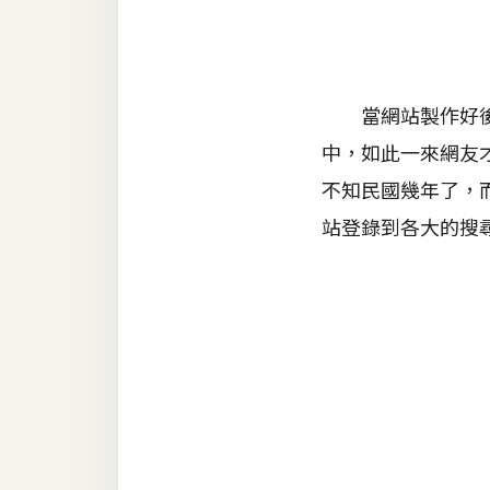
金流物流
架設
主機與網域
當網站製作好後，
SEO 工具
中，如此一來網友
免費空間
不知民國幾年了，
站登錄到各大的搜
網頁設計
前端
HTML / CSS
JavaScript
UI / UX