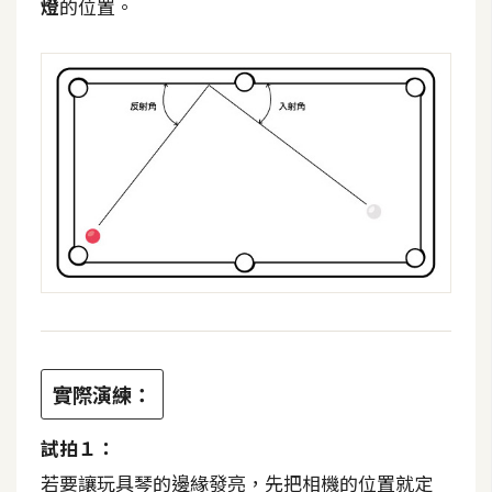
燈
的位置。
t
r
a
t
o
r
去
背
與
合
成
攝
影
實際演練：
試拍１：
商
品
若要讓玩具琴的邊緣發亮，先把相機的位置就定