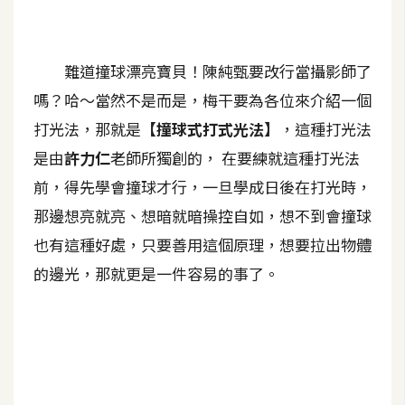
A
I
應
難道撞球漂亮寶貝！陳純甄要改行當攝影師了
用
嗎？哈～當然不是而是，梅干要為各位來介紹一個
設
打光法，那就是
【撞球式打式光法】
，這種打光法
計
是由
許力仁
老師所獨創的， 在要練就這種打光法
前，得先學會撞球才行，一旦學成日後在打光時，
網
那邊想亮就亮、想暗就暗操控自如，想不到會撞球
站
也有這種好處，只要善用這個原理，想要拉出物體
的邊光，那就更是一件容易的事了。
影
像
A
d
o