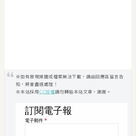
S
S
J
a
v
a
S
c
※如有發現掉圖或檔案無法下載，請由回應區留言告
r
知，將會盡速處理！
i
※本站採用
CC授權
請勿轉貼本站文章，謝謝。
p
t
U
I
/