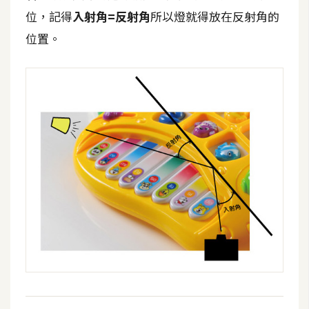
攝
位，記得
入射角=反射角
所以燈就得放在反射角的
影
位置。
手
機
攝
影
器
材
操
控
資
源
免