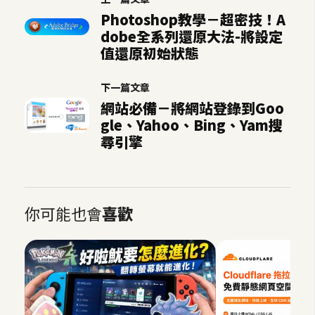
o
Photoshop教學－超密技！A
c
dobe全系列還原大法-將設定
k
值還原初始狀態
e
r
下一篇文章
網站必備－將網站登錄到Goo
gle、Yahoo、Bing、Yam搜
伺
尋引擎
服
器
設
定
你可能也會
喜歡
資
源
免
費
圖