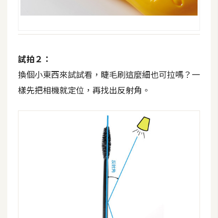
d
P
r
e
s
s
試拍２：
安
換個小東西來試試看，睫毛刷這麼細也可拉嗎？一
裝
樣先把相機就定位，再找出反射角。
與
設
定
外
掛
實
作
電
商