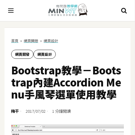
A
首頁
»
網頁開發
»
網頁設計
I
網頁開發
網頁設計
A
I
Bootstrap教學－Boots
工
具
trap內建Accordion Me
C
nu手風琴選單使用教學
h
a
t
梅干
2017/07/02
1 分鐘閱讀
G
P
T