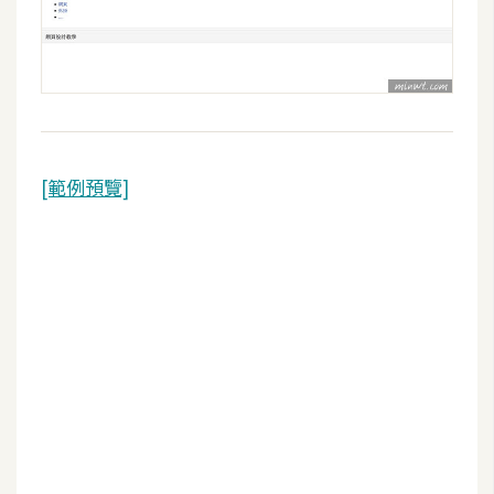
空
間
網
頁
[範例預覽]
設
計
前
端
H
T
M
L
/
C