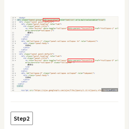
攝
影
手
機
攝
影
器
材
操
控
資
源
Step2
免