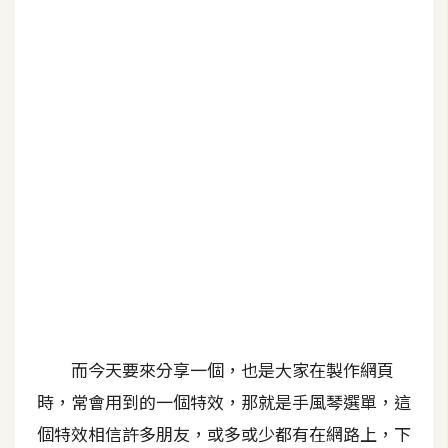
b
e
P
h
o
t
o
s
h
o
p
I
l
而今天要來分享一個，也是大家在製作網頁
l
時，常會用到的一個特效，那就是手風琴選單，這
u
個特效相信許多朋友，或多或少都有在網路上，下
s