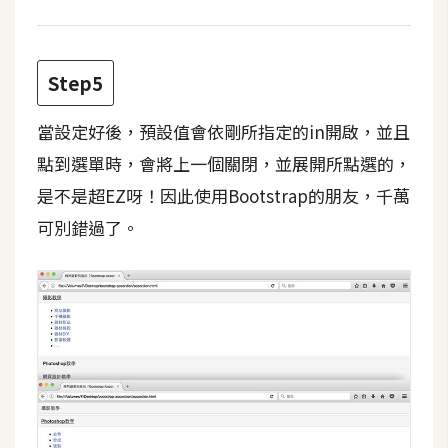
架
設
Step5
主
機
當設定好後，預設值會依剛所指定的in開啟，並且
與
網
點到選單時，會將上一個關閉，並展開所點選的，
域
是不是超EZ呀！因此使用Bootstrap的朋友，千萬
可別錯過了。
S
E
O
工
具
免
費