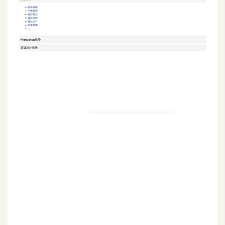
G
e
m
i
n
i
A
I
生
成
圖
片
影
片