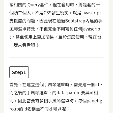
t
載相關的jQuery套件，但在套用時，總是套的一
r
個頭二個大，不是CSS發生衝突，就是javascript
a
支援度的問題，因此現在透過Bootstrap內建的手
t
o
風琴選單特效，不但完全不用寫到任何javascrip
r
t，甚至使用上更加簡易，至於怎麼使用，現在也
一塊來看看吧！
去
背
與
合
Step1
成
首先，在建立這個手風琴選單時，需先建一個id，
攝
影
而之後的手風琴選單，的data-parent要與id相
同，因此當要有多個手風琴選單時，每個panel-g
商
roup的id名稱需不同才可以喔！
品