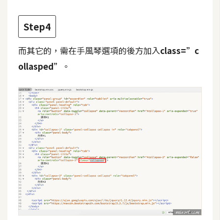
W
Step4
o
o
而其它的，需在手風琴選項的後方加入
class=”c
C
ollasped”
。
o
m
m
e
r
c
e
金
流
物
流