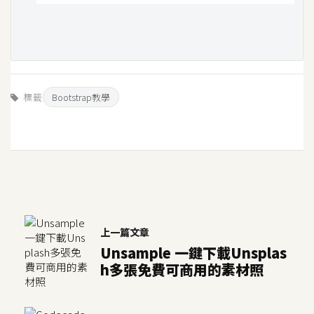
U
X
R
W
標籤
Bootstrap教學
D
網
頁
後
端
P
上一篇文章
H
Unsample 一鍵下載Unsplas
P
h多張免費可商用的素材照
D