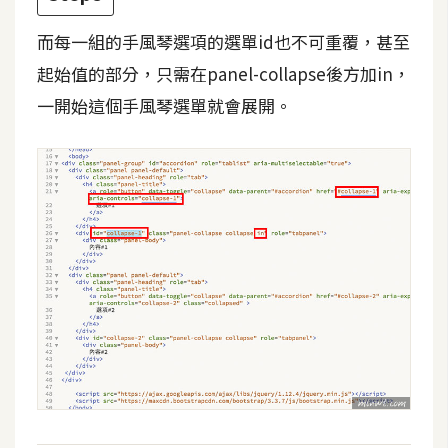
d
P
r
而每一組的手風琴選項的選單id也不可重覆，甚至
e
s
起始值的部分，只需在panel-collapse後方加in，
s
一開始這個手風琴選單就會展開。
安
裝
與
設
定
外
掛
實
作
電
商