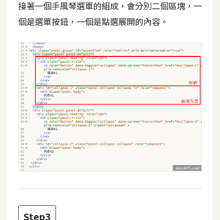
費
接著一個手風琴選單的組成，會分別二個區塊，一
圖
個是選單按鈕，一個是點選展開的內容。
庫
免
費
字
型
網
站
架
設
W
o
r
Step3