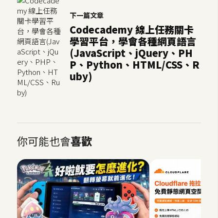
o
下一篇文章
c
Codecademy 線上任務關卡
k
學習平台，學會各種網頁語言
e
(JavaScript、jQuery、PH
r
P、Python、HTML/CSS、R
uby)
伺
服
器
設
定
你可能也會
喜歡
資
源
免
費
圖