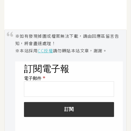
S
S
J
※如有發現掉圖或檔案無法下載，請由回應區留言告
a
知，將會盡速處理！
v
※本站採用
CC授權
請勿轉貼本站文章，謝謝。
a
S
c
r
i
p
t
U
I
/