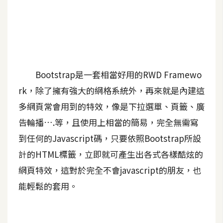
A
I
應
用
設
Bootstrap是一套相當好用的RWD Framewo
計
rk，除了擁有強大的網格系統外，再來就是內建這
多網頁常會用到的特效，像是下拉選單、頁籤、廣
網
告輪播….等，且使用上相當的簡易，完全無需寫
站
到任何的Javascript碼，只要依照Bootstrap所設
計的HTML標籤，立即就可產生出各式各樣酷炫的
影
網頁特效，這對於完全不會javascript的朋友，也
像
能輕鬆的套用。
A
d
o