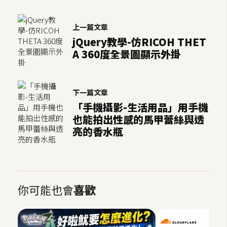
S
S
上一篇文章
jQuery教學-仿RICOH THET
A 360度全景圖顯示外掛
J
a
v
下一篇文章
a
S
「手機攝影-生活用品」用手機
c
也能拍出性感的馬甲蕾絲與透
r
亮的香水瓶
i
p
t
你可能也會
喜歡
U
I
/