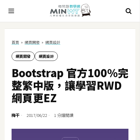
A
首頁
»
網頁開發
»
網頁設計
I
網頁開發
網頁設計
A
I
Bootstrap 官方100%完
工
具
整繁中版，讓學習RWD
C
網頁更EZ
h
a
t
梅干
2017/06/22
1 分鐘閱讀
G
P
T