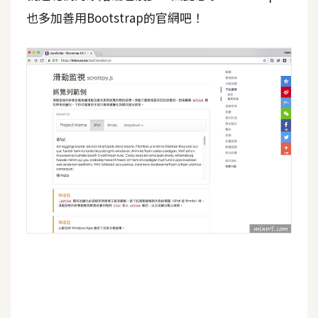
也多加善用Bootstrap的官網吧！
W
o
o
C
o
m
m
e
r
c
e
金
流
物
流