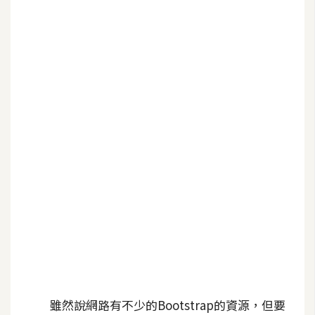
b
e
P
h
o
t
o
s
h
o
p
I
l
l
u
雖然說網路有不少的Bootstrap的資源，但要
s