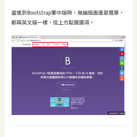
攝
影
當進到Bootstrap繁中版時，無論版面還是選單，
都與英文版一樣，從上方點選選項。
手
機
攝
影
器
材
操
控
資
源
免