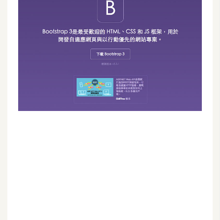
G
e
m
i
n
i
A
I
生
成
圖
片
影
片