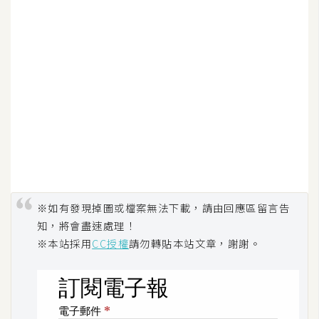
架
設
主
機
與
網
域
S
E
※如有發現掉圖或檔案無法下載，請由回應區留言告
O
知，將會盡速處理！
工
※本站採用
CC授權
請勿轉貼本站文章，謝謝。
具
免
費