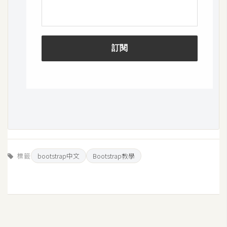
空
間
網
頁
設
計
前
端
標籤
bootstrap中文
Bootstrap教學
H
T
M
L
/
C