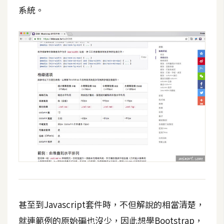
d
系統。
P
r
e
s
s
安
裝
與
設
定
外
掛
實
作
甚至到Javascript套件時，不但解說的相當清楚，
電
商
就連範例的原始碥也沒少，因此想學Bootstrap，