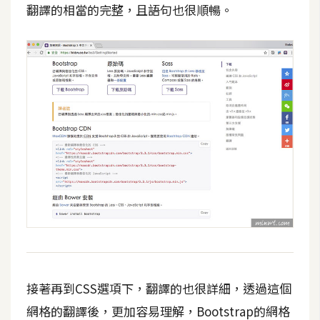
費
翻譯的相當的完整，且語句也很順暢。
圖
庫
免
費
字
型
網
站
架
設
接著再到CSS選項下，翻譯的也很詳細，透過這個
W
o
網格的翻譯後，更加容易理解，Bootstrap的網格
r