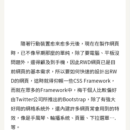
A
I
應
用
設
隨著行動裝置愈來愈多元後，現在在製作網頁
計
時，已不像早期那麼的單純，除了要電腦、平板沒
問題外，還得顧及到手機，因此RWD網頁已是目
網
前網頁的基本需求，所以要如何快速的設計出RW
站
D的網頁，這時就得仰賴一些CSS Framework，
而就在眾多的Framework中，梅干個人比較偏好
影
由Twitter公司所推出的Bootstrap，除了有強大
像
好用的網格系統外，還內建許多網頁常會用到的特
效，像是手風琴、輪播系統、頁籤、下拉選單….
A
d
等。
o