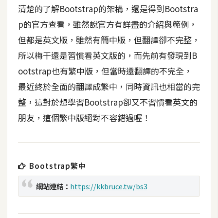
t
清楚的了解Bootstrap的架構，還是得到Bootstra
r
p的官方查看，雖然說官方有詳盡的介紹與範例，
a
但都是英文版，雖然有簡中版，但翻譯卻不完整，
t
o
所以梅干還是習慣看英文版的，而先前有發現到B
r
ootstrap也有繁中版，但當時還翻譯的不完全，
最近終於全面的翻譯成繁中，同時資訊也相當的完
去
整，這對於想學習Bootstrap卻又不習慣看英文的
背
朋友，這個繁中版絕對不容錯過喔！
與
合
成
攝
Bootstrap繁中
影
網站連結：
https://kkbruce.tw/bs3
商
品