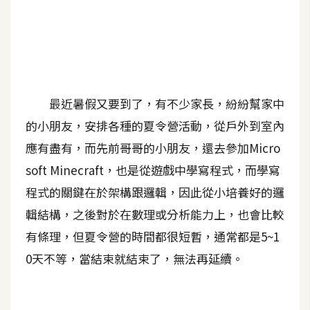
A
I
應
用
設
最近暑假又要到了，有不少家長，紛紛幫家中
計
的小朋友，安排各種的夏令營活動，從戶外到室內
應有盡有，而先前哥哥的小朋友，還去參加Micro
網
soft Minecraft，也是從遊戲中學寫程式，而學寫
站
程式的關鍵在於架構跟邏輯，因此從小培養好的邏
輯結構，之後對於在數理或分析能力上，也會比較
影
有條理，但夏令營的時間都很短暫，通常都是5~1
像
0天不等，當結束就結束了，無法再延續。
A
d
o