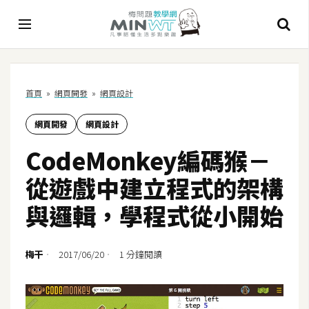
A
首頁
»
網頁開發
»
網頁設計
I
網頁開發
網頁設計
A
I
CodeMonkey編碼猴－
工
具
從遊戲中建立程式的架構
C
與邏輯，學程式從小開始
h
a
t
梅干
2017/06/20
1 分鐘閱讀
G
P
T