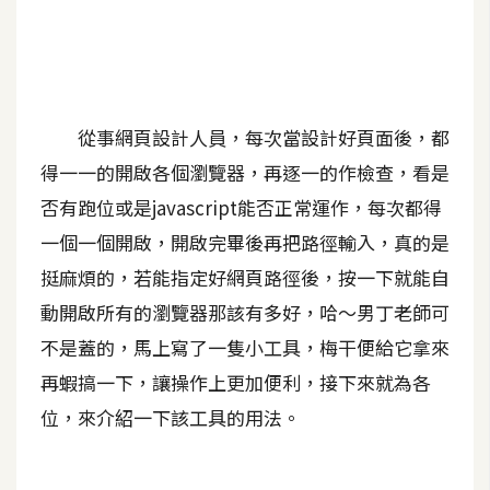
A
I
應
用
從事網頁設計人員，每次當設計好頁面後，都
設
得一一的開啟各個瀏覽器，再逐一的作檢查，看是
計
否有跑位或是javascript能否正常運作，每次都得
一個一個開啟，開啟完畢後再把路徑輸入，真的是
網
挺麻煩的，若能指定好網頁路徑後，按一下就能自
站
動開啟所有的瀏覽器那該有多好，哈～男丁老師可
不是蓋的，馬上寫了一隻小工具，梅干便給它拿來
影
再蝦搞一下，讓操作上更加便利，接下來就為各
像
位，來介紹一下該工具的用法。
A
d
o