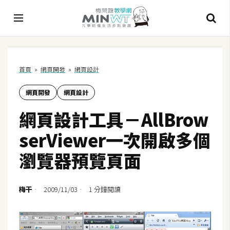
A
首頁
»
網頁開發
»
網頁設計
I
網頁開發
網頁設計
A
I
網頁設計工具－AllBrow
工
具
serViewer一次開啟多個
C
瀏覽器預覽頁面
h
a
t
梅干
2009/11/03
1 分鐘閱讀
G
P
T