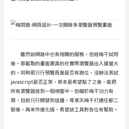
d
P
r
e
s
s
安
裝
雖然說網路中也有相關的服務，但經梅干試用
與
設
後，那截取的畫面跟真的在實際瀏覽器出入還蠻大
定
的，同時那只行預覽頁面是否有跑位，沒辦法測試
javascript是否正常，原本是希望點了之後，能把
外
所有瀏覽器放到一個視窗中，但礙於梅干功力有
掛
限，目前只行開發到這邊，等某天梅干打通任都二
實
作
脈後，再來作進化版，希望該工具對各位有幫助。
電
商