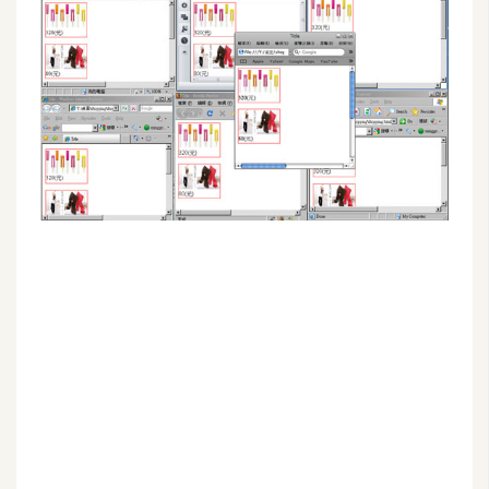
G
e
m
i
n
i
A
I
生
成
圖
片
影
片