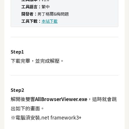
t
工具語言：
繁中
r
開發者：
男丁格爾&梅問題
a
工具下載：
本站下載
t
o
r
Step1
去
下載完畢，並完成解壓。
背
與
合
成
Step2
攝
解開後雙響
AllBrowserViewer.exe
，這時就會跳
影
出如下的畫面。
※電腦須安裝.net framework3+
商
品