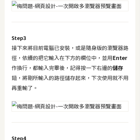
攝
影
手
Step3
機
攝
接下來將目前電腦已安裝，或是隨身版的瀏覽器路
影
徑，依續的把它輸入在下方的欄位中，並用
Enter
作換行，都輸入完畢後，記得按一下右邊的
儲存
器
鈕，將剛所輸入的路徑儲存起來，下次使用就不用
材
再重輸了。
操
控
資
源
免
Step4