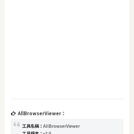
b
e
P
h
o
t
o
s
h
o
p
I
l
AllBrowserViewer：
l
u
工具名稱：
AllBrowserViewer
s
工具版本：
v1.0