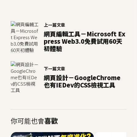
空
間
上一篇文章
網頁編輯工具－Microsoft Ex
網
press Web3.0免費試用60天
頁
初體驗
設
計
下一篇文章
網頁設計－GoogleChrome
前
端
也有IEDev的CSS檢視工具
H
T
M
你可能也會
喜歡
L
/
C