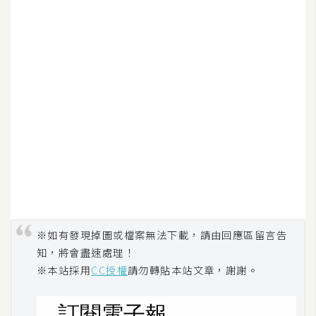
W
o
o
C
o
m
m
e
r
c
e
※如有發現掉圖或檔案無法下載，請由回應區留言告
金
知，將會盡速處理！
流
※本站採用
CC授權
請勿轉貼本站文章，謝謝。
物
流