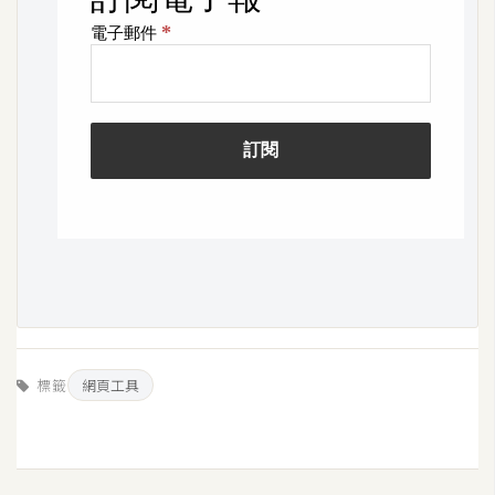
架
設
主
機
與
網
域
S
E
O
工
具
標籤
網頁工具
免
費