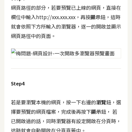
費
網頁路徑的部分，若要預覽已上線的網頁，直接在
圖
庫
欄位中輸入http://xxx.xxx.xxx，再按
顯示
鈕，這時
就會依照下方所輸入的瀏覽器，逐一的開啟並顯示
免
網頁路徑中的頁面。
費
字
型
網
Step4
站
架
若是要瀏覽本機的網頁，按一下右邊的
瀏覽
鈕，選
設
擇要預覽的網頁檔案，完成後再按下
顯示
鈕， 若
W
已開啟過的話，同時瀏覽器有設定開啟在分頁時，
o
r
這時就會自動開啟在分頁頁籤中。