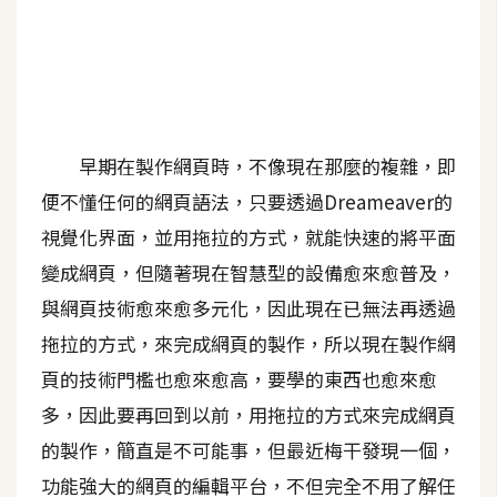
A
I
應
用
設
早期在製作網頁時，不像現在那麼的複雜，即
計
便不懂任何的網頁語法，只要透過Dreameaver的
視覺化界面，並用拖拉的方式，就能快速的將平面
網
變成網頁，但隨著現在智慧型的設備愈來愈普及，
站
與網頁技術愈來愈多元化，因此現在已無法再透過
拖拉的方式，來完成網頁的製作，所以現在製作網
影
頁的技術門檻也愈來愈高，要學的東西也愈來愈
像
多，因此要再回到以前，用拖拉的方式來完成網頁
的製作，簡直是不可能事，但最近梅干發現一個，
A
d
功能強大的網頁的編輯平台，不但完全不用了解任
o