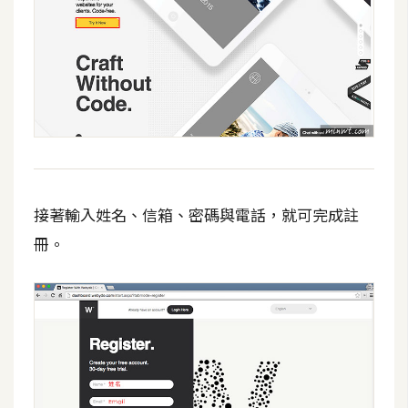
攝
影
手
機
攝
影
接著輸入姓名、信箱、密碼與電話，就可完成註
器
冊。
材
操
控
資
源
免