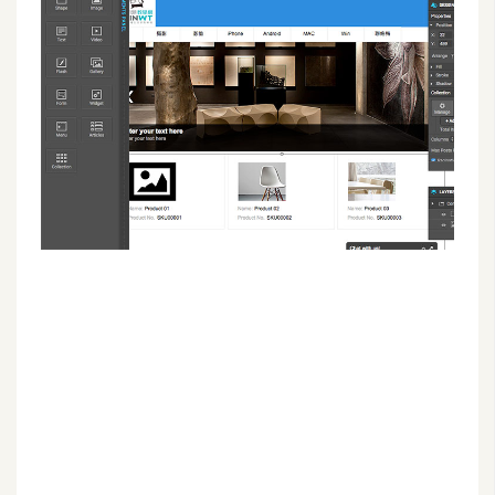
G
e
m
i
n
i
A
I
生
成
圖
片
影
片