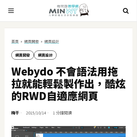
A
首頁
»
網頁開發
»
網頁設計
I
網頁開發
網頁設計
A
I
Webydo 不會語法用拖
工
具
拉就能輕鬆製作出，酷炫
C
的RWD自適應網頁
h
a
t
梅干
2015/10/14
1 分鐘閱讀
G
P
T