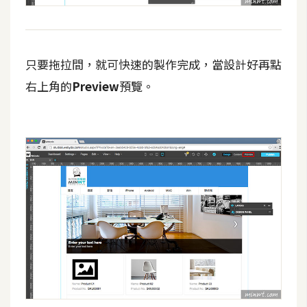
架
設
主
只要拖拉間，就可快速的製作完成，當設計好再點
機
右上角的
Preview
預覽。
與
網
域
S
E
O
工
具
免
費