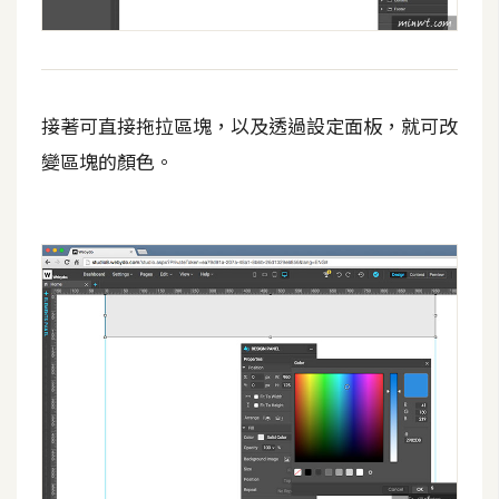
W
o
o
接著可直接拖拉區塊，以及透過設定面板，就可改
C
o
變區塊的顏色。
m
m
e
r
c
e
金
流
物
流