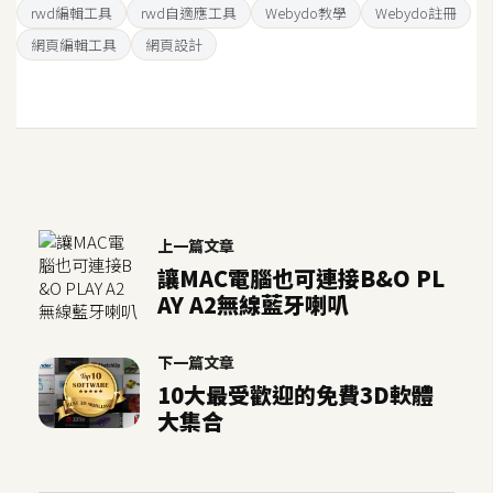
示
rwd編輯工具
rwd自適應工具
Webydo教學
Webydo註冊
網頁編輯工具
網頁設計
免
費
版
型
上一篇文章
M
讓MAC電腦也可連接B&O PL
A
AY A2無線藍牙喇叭
C
下一篇文章
開
10大最受歡迎的免費3D軟體
箱
大集合
梅