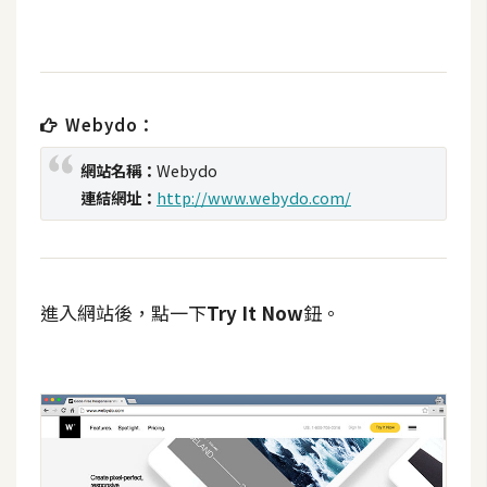
t
r
a
t
o
Webydo：
r
網站名稱：
Webydo
連結網址：
http://www.webydo.com/
去
背
與
合
進入網站後，點一下
Try It Now
鈕。
成
攝
影
商
品