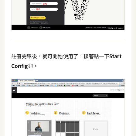
費
圖
庫
免
費
字
註冊完畢後，就可開始使用了，接著點一下
Start
型
Config
鈕。
網
站
架
設
W
o
r