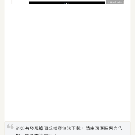
U
X
R
W
D
網
頁
後
端
P
H
P
※如有發現掉圖或檔案無法下載，請由回應區留言告
D