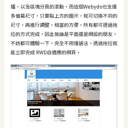
S
播，以及區塊分頁的滾動，而這個Webydo也支援
S
多螢幕尺寸，只要點上方的圖示，就可切換不同的
尺寸，再進行調整，相當的方便，所有都可透過拖
J
拉的方式完成，因此無論是平面還是網設的朋友，
a
不妨都可體驗一下，完全不用懂語法，透過拖拉就
v
能立即完成 RWD自適應的網頁。
a
S
c
r
i
p
t
U
I
/