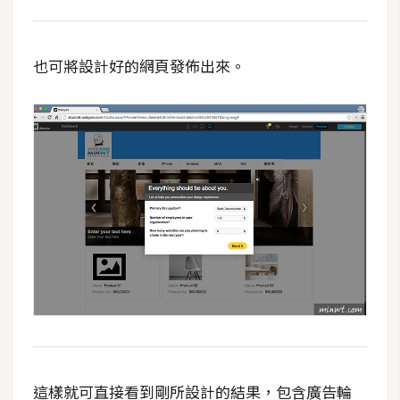
空
間
也可將設計好的網頁發佈出來。
網
頁
設
計
前
端
H
T
M
L
/
這樣就可直接看到剛所設計的結果，包含廣告輪
C