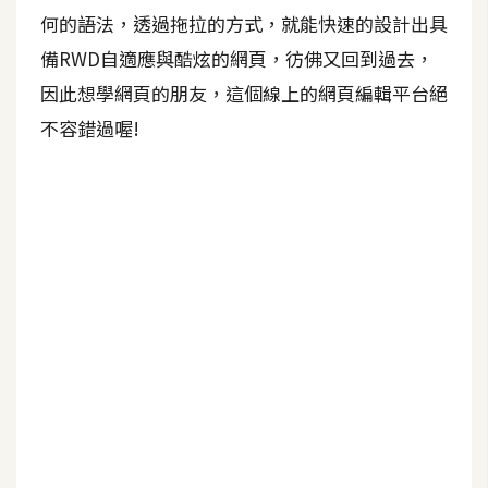
b
何的語法，透過拖拉的方式，就能快速的設計出具
e
備RWD自適應與酷炫的網頁，彷佛又回到過去，
P
因此想學網頁的朋友，這個線上的網頁編輯平台絕
h
不容錯過喔!
o
t
o
s
h
o
p
I
l
l
u
s