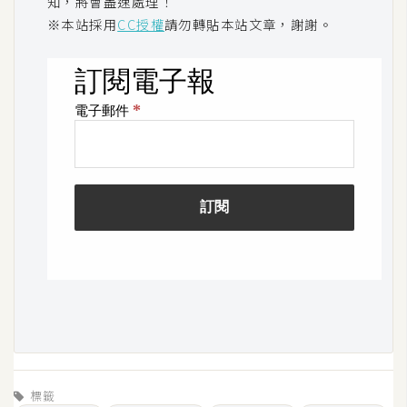
知，將會盡速處理！
o
※本站採用
CC授權
請勿轉貼本站文章，謝謝。
c
k
e
r
伺
服
器
設
定
資
源
免
費
圖
標籤