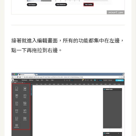
d
P
r
e
s
s
接著就進入編輯畫面，所有的功能都集中在左邊，
安
點一下再拖拉到右邊。
裝
與
設
定
外
掛
實
作
電
商