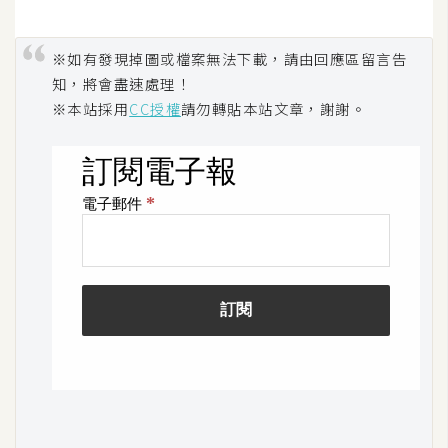
架
設
※如有發現掉圖或檔案無法下載，請由回應區留言告
主
知，將會盡速處理！
機
※本站採用
CC授權
請勿轉貼本站文章，謝謝。
與
網
域
S
E
O
工
具
免
費