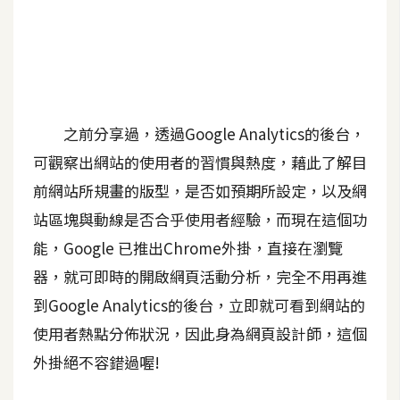
A
I
應
用
設
之前分享過，透過Google Analytics的後台，
計
可觀察出網站的使用者的習慣與熱度，藉此了解目
前網站所規畫的版型，是否如預期所設定，以及網
網
站區塊與動線是否合乎使用者經驗，而現在這個功
站
能，Google 已推出Chrome外掛，直接在瀏覽
器，就可即時的開啟網頁活動分析，完全不用再進
影
到Google Analytics的後台，立即就可看到網站的
像
使用者熱點分佈狀況，因此身為網頁設計師，這個
外掛絕不容錯過喔!
A
d
o