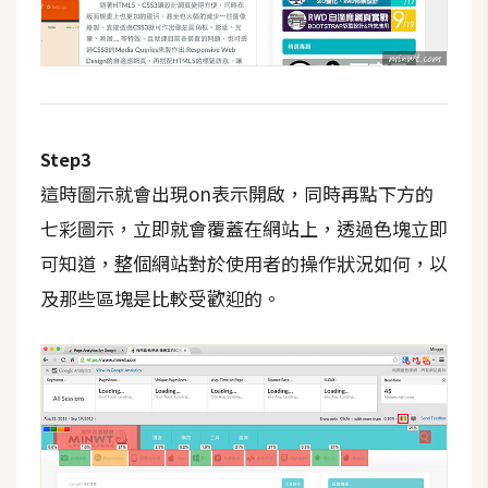
費
圖
庫
免
費
Step3
字
這時圖示就會出現on表示開啟，同時再點下方的
型
七彩圖示，立即就會覆蓋在網站上，透過色塊立即
可知道，整個網站對於使用者的操作狀況如何，以
網
及那些區塊是比較受歡迎的。
站
架
設
W
o
r