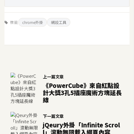
空
間
標籤
chrome外掛
網設工具
網
頁
設
計
前
上一篇文章
端
《PowerCube》來自紅點設
計大獎3孔5插座魔術方塊延長
H
線
T
M
下一篇文章
L
jQeury外掛「Infinite Scrol
/
l」滾動無限載入網頁內容
C