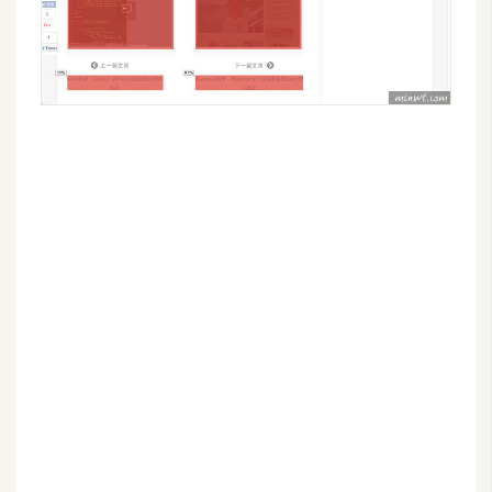
W
o
o
C
o
m
m
e
r
c
e
金
流
物
流