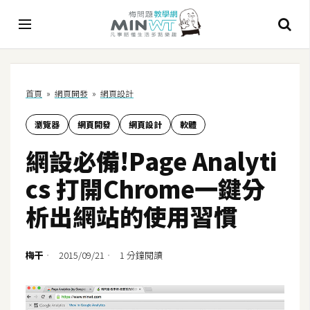
A
首頁
»
網頁開發
»
網頁設計
I
瀏覽器
網頁開發
網頁設計
軟體
A
I
網設必備!Page Analyti
工
具
cs 打開Chrome一鍵分
C
析出網站的使用習慣
h
a
t
梅干
2015/09/21
1 分鐘閱讀
G
P
T