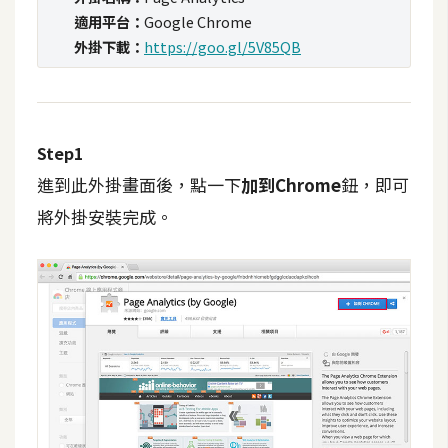
t
適用平台：
Google Chrome
r
外掛下載：
https://goo.gl/5V85QB
a
t
o
r
Step1
進到此外掛畫面後，點一下
加到Chrome
鈕，即可
去
將外掛安裝完成。
背
與
合
成
攝
影
商
品