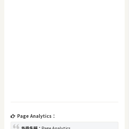
b
e
P
h
o
t
o
s
h
o
p
I
l
l
Page Analytics：
u
s
外掛名稱：
Page Analytics