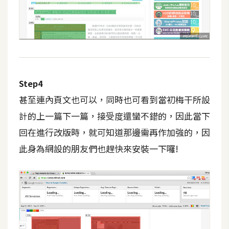
d
P
r
e
s
s
安
Step4
裝
與
甚至連內頁文也可以，同時也可看到當初梅干所設
設
計的上一篇下一篇，接受度還蠻不錯的，因此當下
定
回在進行改版時，就可知道那邊需再作加強的，因
此身為網設的朋友們也趕快來安裝一下囉!
外
掛
實
作
電
商