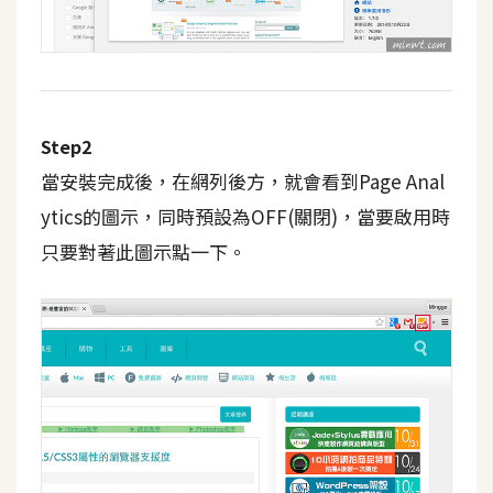
攝
影
手
機
Step2
攝
當安裝完成後，在網列後方，就會看到Page Anal
影
ytics的圖示，同時預設為OFF(關閉)，當要啟用時
只要對著此圖示點一下。
器
材
操
控
資
源
免