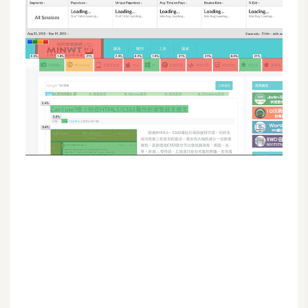
G
e
m
i
n
i
A
I
生
成
圖
片
影
片