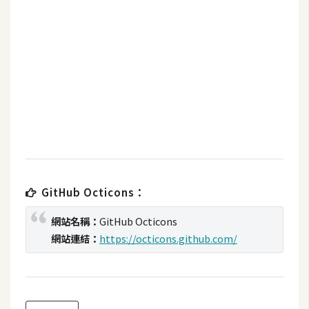
b
e
P
h
o
t
o
s
h
o
p
GitHub Octicons：
網站名稱：
GitHub Octicons
I
網站連結：
https://octicons.github.com/
l
l
u
s