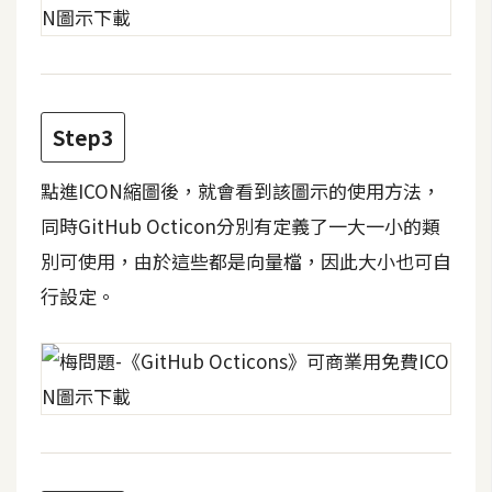
攝
影
手
Step3
機
攝
點進ICON縮圖後，就會看到該圖示的使用方法，
影
同時GitHub Octicon分別有定義了一大一小的類
別可使用，由於這些都是向量檔，因此大小也可自
器
材
行設定。
操
控
資
源
免