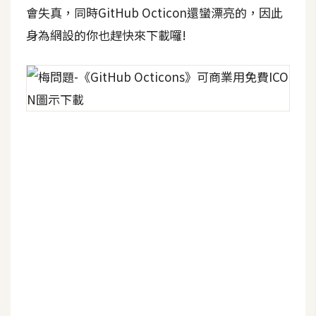
會失真，同時GitHub Octicon還蠻漂亮的，因此
W
身為網設的你也趕快來下載囉!
o
o
C
o
m
m
e
r
c
e
金
流
物
流