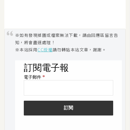
架
設
主
機
※如有發現掉圖或檔案無法下載，請由回應區留言告
與
知，將會盡速處理！
網
※本站採用
CC授權
請勿轉貼本站文章，謝謝。
域
S
E
O
工
具
免
費