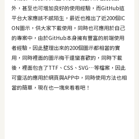
外，甚至也可增加良好的使用經驗，而GitHub這
A
I
平台大家應該不感陌生，最近也推出了近200個IC
應
用
ON圖示，供大家下載使用，同時也可應用於自己
的專案中，由於GitHub本身擁有豐富的前端使用
設
者經驗，因此整理出來的200個圖示都相當的實
計
用，同時裡面的圖示梅干還蠻喜歡的，同時下載
後，裡面包含了TTF、CSS、SVG…等檔案，因此
網
可靈活的應用於網頁與APP中，同時使用方法也相
站
當的簡單，現在也一塊來看看吧！
影
像
A
d
o