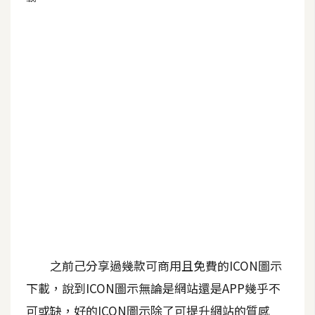
G
e
m
i
n
i
A
I
生
成
圖
片
之前己分享過幾款可商用且免費的ICON圖示
下載，說到ICON圖示無論是網站還是APP幾乎不
影
可或缺，好的ICON圖示除了可提升網站的質感
片