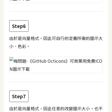
d
P
r
e
s
s
Step6
安
由於是向量格式，因此可自行的定義所需的圖示大
裝
小、色彩。
與
設
定
外
掛
實
作
Step7
電
由於是向量格式，因此任意的改變圖示大小，也不
商