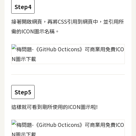
費
Step4
圖
庫
接著開啟網頁，再將CSS引用到網頁中，並引用所
需的ICON圖示名稱。
免
費
字
型
網
站
Step5
架
這樣就可看到剛所使用的ICON圖示啦!
設
W
o
r