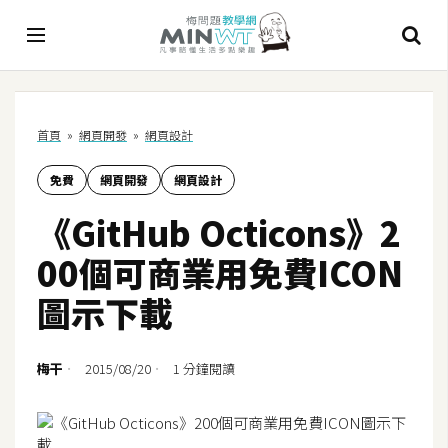
A
首頁
»
網頁開發
»
網頁設計
I
免費
網頁開發
網頁設計
A
I
《GitHub Octicons》2
工
具
00個可商業用免費ICON
C
圖示下載
h
a
t
梅干
2015/08/20
1 分鐘閱讀
G
P
T