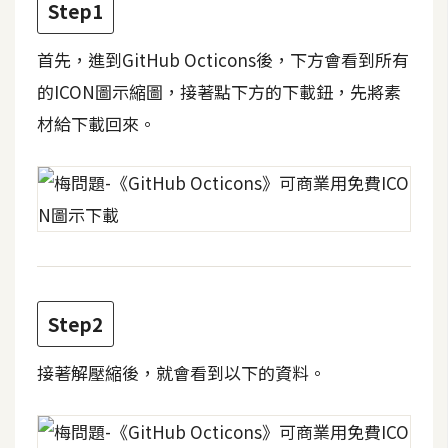
Step1
t
r
首先，進到GitHub Octicons後，下方會看到所有
a
t
的ICON圖示縮圖，接著點下方的下載鈕，先將素
o
材給下載回來。
r
去
背
與
合
成
Step2
攝
影
接著解壓縮後，就會看到以下的資料。
商
品