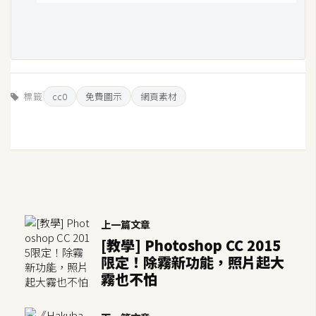
空
間
網
標籤
cc0
免費圖示
網頁素材
頁
設
計
前
端
上一篇文章
H
[教學] Photoshop CC 2015
T
限定！除霧新功能，照片起大
M
霧也不怕
L
/
C