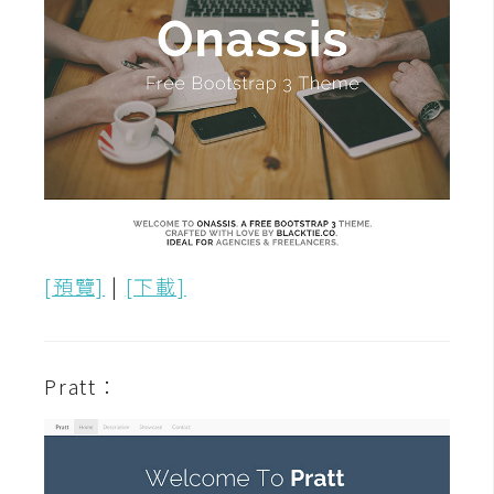
開
發
熱
門
文
章
[預覽]
|
[下載]
全
站
導
Pratt：
覽
合