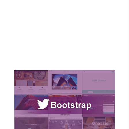
G
e
m
i
n
i
A
I
生
成
圖
片
影
片