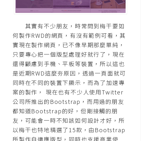
A
I
應
其實有不少朋友，時常問到梅干要如
用
何製作RWD的網頁，有沒有範例可看，其
設
實現在製作網頁，已不像早期那麼單純，
計
只要專心把一個版型處理好就行了，現在
還得顧慮到手機、平板等裝置，所以這也
網
是近期RWD這麼夯原因，透過一頁面就可
站
同時在不同的裝置下顯示，而為了加速專
案的製作， 現在也有不少人使用Twitter
公司所推出的Bootstrap，而用過的朋友
影
都知道Bootstrap的好，但剛接觸的朋
像
友，可能會一時不知該如何設計才好，所
A
以梅干也特地精選了15款，由Bootstrap
d
所製作自適應版型，同時也支援商業使
o