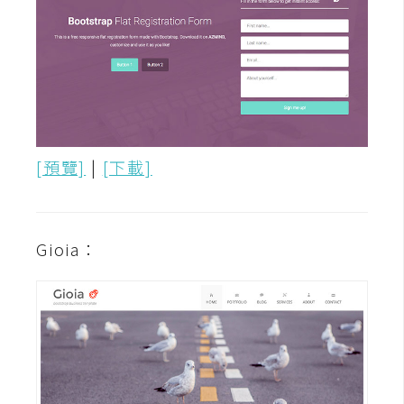
W
o
o
C
o
m
[預覽]
|
[下載]
m
e
r
c
Gioia：
e
金
流
物
流