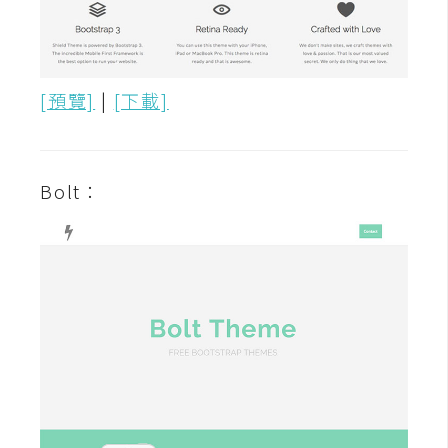
空
間
[預覽]
|
[下載]
網
頁
設
Bolt：
計
前
端
H
T
M
L
/
C