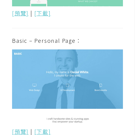
S
[預覽]
|
[下載]
S
J
Basic – Personal Page：
a
v
a
S
c
r
i
p
t
U
I
[預覽]
|
[下載]
/