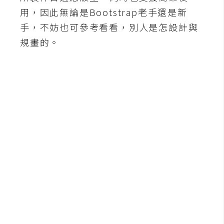
b
用，因此無論是Bootstrap老手還是新
e
手，不妨也可參考看看，別人是怎設計與
P
規畫的。
h
o
t
o
s
h
o
p
I
l
l
u
s