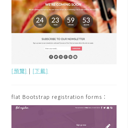
d
P
r
e
s
s
安
裝
與
設
定
[預覽]
|
[下載]
外
掛
flat Bootstrap registration forms：
實
作
電
商