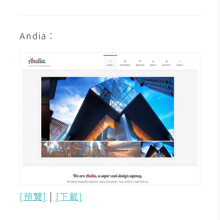
t
r
a
Andia：
t
o
r
去
背
與
合
成
攝
影
[預覽]
|
[下載]
商
品