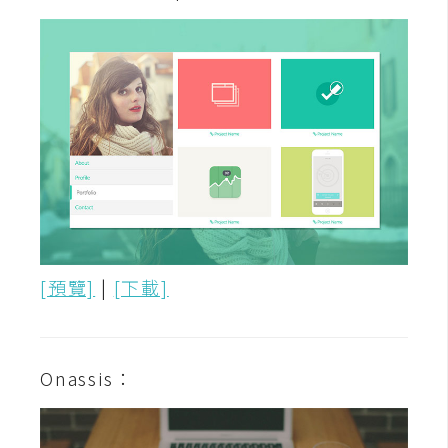
示
免
費
版
型
M
A
C
[預覽]
|
[下載]
開
Onassis：
箱
梅