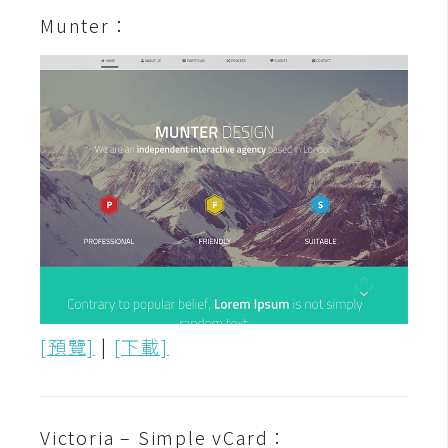
o
Munter：
c
k
e
r
伺
服
器
設
定
資
源
[預覽]
|
[下載]
免
費
圖
Victoria – Simple vCard：