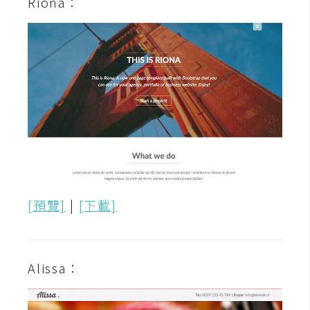
Riona：
費
圖
庫
免
費
字
型
網
站
[預覽]
|
[下載]
架
設
Alissa：
W
o
r