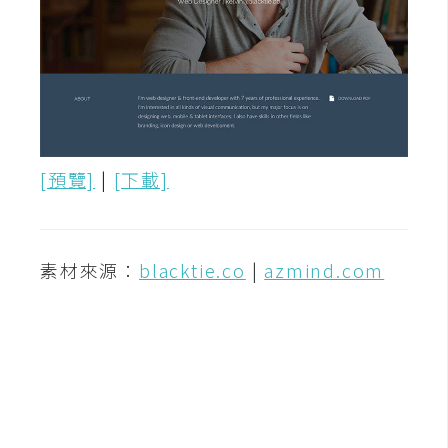
[預覽]
|
[下載]
素材來源：
blacktie.co
|
azmind.com