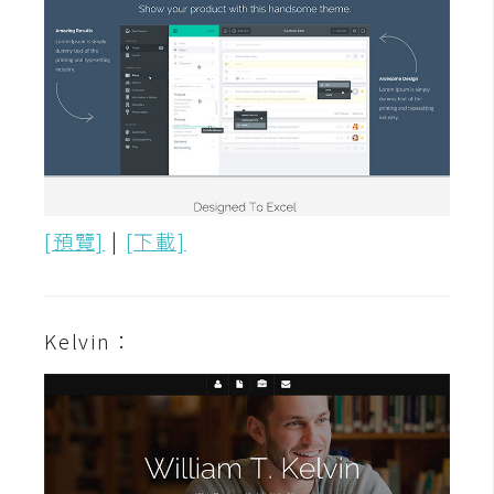
作
提
案
[預覽]
|
[下載]
Kelvin：