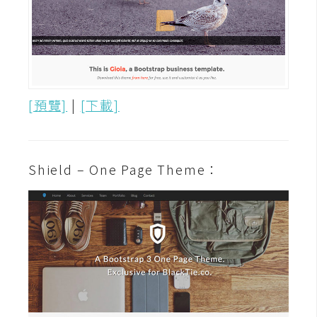
架
設
主
機
與
[預覽]
|
[下載]
網
域
Shield – One Page Theme：
S
E
O
工
具
免
費