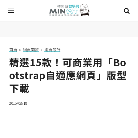
A
I
首頁
»
網頁開發
»
網頁設計
精選15款！可商業用「Bo
A
I
工
otstrap自適應網頁」版型
具
下載
C
h
2015/08/18
a
t
G
P
T