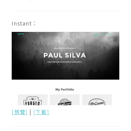
U
X
Instant：
R
W
D
網
頁
後
端
P
H
P
[預覽]
|
[下載]
D