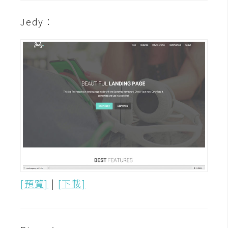
攝
影
Jedy：
手
機
攝
影
器
材
操
控
資
[預覽]
|
[下載]
源
免