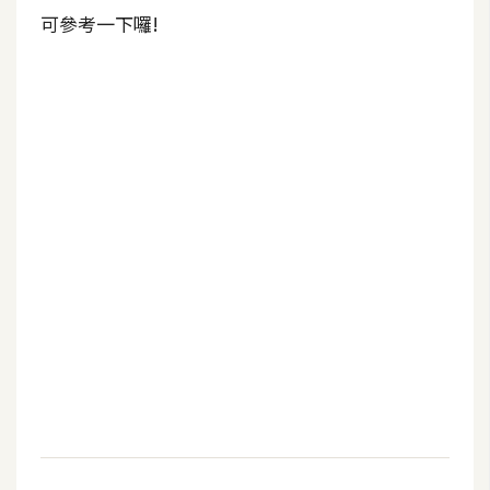
b
可參考一下囉!
e
P
h
o
t
o
s
h
o
p
I
l
l
u
s