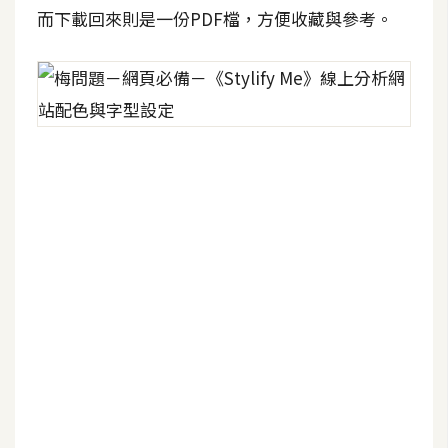
而下載回來則是一份PDF檔，方便收藏與參考。
W
o
o
C
o
m
m
e
r
c
e
金
流
物
流