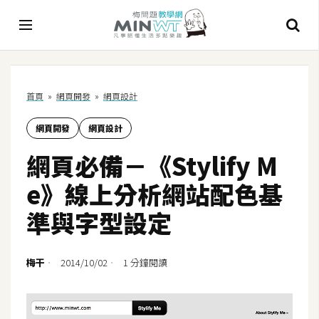
A
首頁
»
網頁開發
»
網頁設計
I
網頁開發
網頁設計
A
I
網頁必備－《Stylify M
工
具
e》線上分析網站配色基
C
準與字型設定
h
a
t
梅干
2014/10/02
1 分鐘閱讀
G
P
T