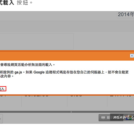
式載入
按鈕。