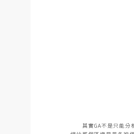
金流物流
架設
主機與網域
SEO 工具
免費空間
網頁設計
前端
HTML / CSS
JavaScript
UI / UX
其實GA不是只能分析