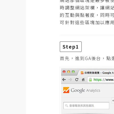
網站那個區塊是最多被
RWD 網頁
時調整網站架構，讓網
後端
的互動與黏著度，同時
PHP
可針對這些區塊加以應用
Docker
伺服器設定
Step1
資源
首先，進到GA後台，點
免費圖示
免費版型
MAC
開箱