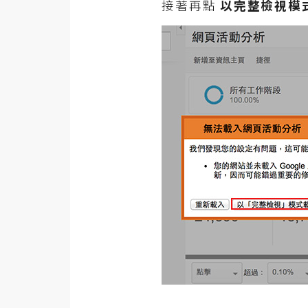
接著再點
以完整檢視模