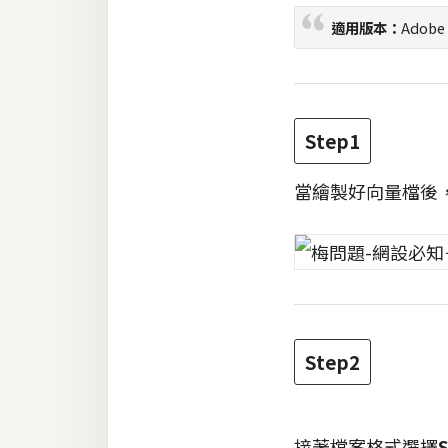
適用版本：
Adobe 
梅開發
熱門文章
Step1
全站導覽
當繪製好向量檔後
合作提案
Step2
接著檔案格式選擇