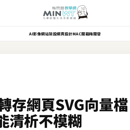
AI
影像
網站架設
網頁設計
MAC
開箱
梅開發
ator轉存網頁SVG向量
也能清析不模糊