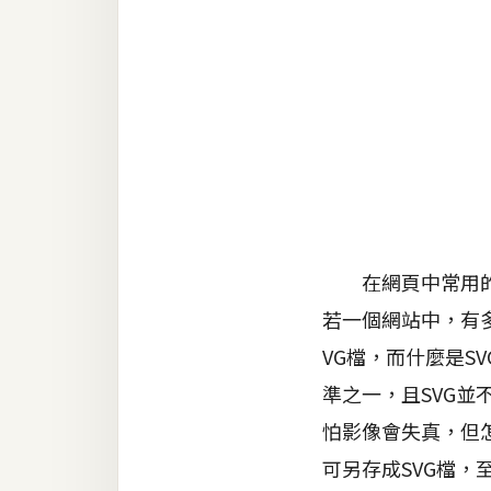
金流物流
架設
主機與網域
SEO 工具
免費空間
網頁設計
在網頁中常用的影像
若一個網站中，有
前端
VG檔，而什麼是S
HTML / CSS
準之一，且SVG並
JavaScript
怕影像會失真，但怎麼
UI / UX
可另存成SVG檔，