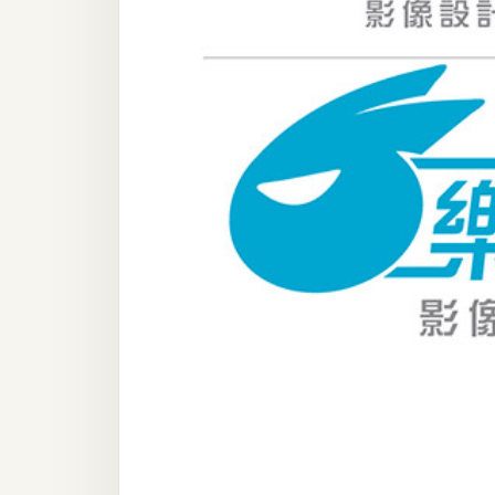
器材操控
資源
免費圖庫
免費字型
網站架設
WordPress
安裝與設定
外掛實作
電商
WooCommerce