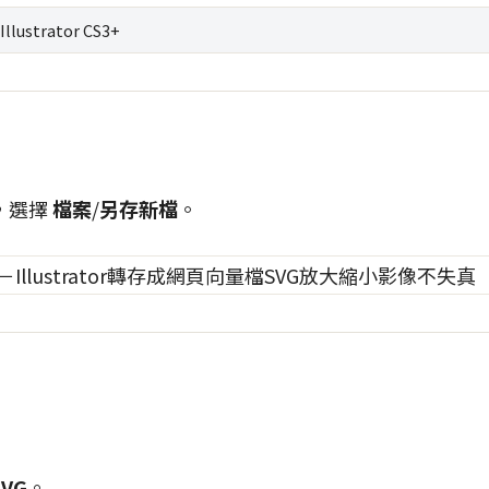
Illustrator CS3+
，選擇
檔案
/
另存新檔
。
SVG
。