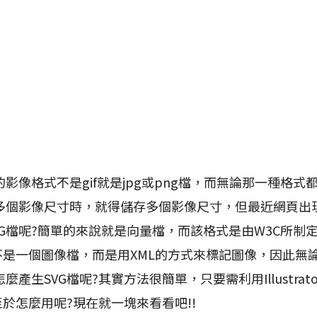
格式不是gif就是jpg或png檔，而無論那一種格式
多個影像尺寸時，就得儲存多個影像尺寸，但最近網頁出
VG檔呢?簡單的來說就是向量檔，而該格式是由W3C所制
不是一個圖像檔，而是用XML的方式來標記圖像，因此無
產生SVG檔呢?其實方法很簡單，只要需利用Illustra
至於怎麼用呢?現在就一塊來看看吧!!