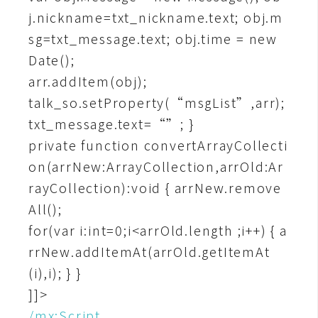
o
j.nickname=txt_nickname.text; obj.m
c
sg=txt_message.text; obj.time = new
k
Date();
e
r
arr.addItem(obj);
talk_so.setProperty(“msgList”,arr);
txt_message.text=“”; }
伺
private function convertArrayCollecti
服
器
on(arrNew:ArrayCollection,arrOld:Ar
設
rayCollection):void { arrNew.remove
定
All();
資
for(var i:int=0;i<arrOld.length ;i++) { a
源
rrNew.addItemAt(arrOld.getItemAt
(i),i); } }
免
費
]]>
圖
/mx:Script