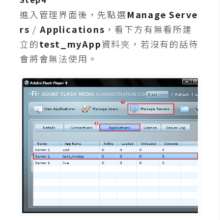
進入管理界面後，先點選
Manage Serve
W
rs
/
Applications
，看下方有無看所建
o
立的
test_myApp
資料夾，若沒有的話待
o
C
會將會無法使用。
o
m
m
e
r
c
e
金
流
物
流