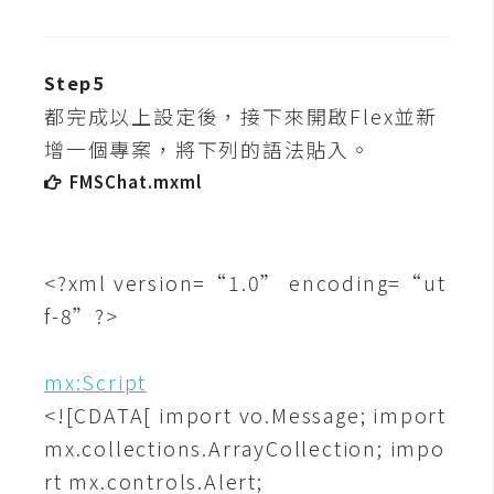
架
設
Step5
主
都完成以上設定後，接下來開啟Flex並新
機
與
增一個專案，將下列的語法貼入。
網
FMSChat.mxml
域
S
<?xml version=“1.0” encoding=“ut
E
f-8”?>
O
工
mx:Script
具
<![CDATA[ import vo.Message; import
mx.collections.ArrayCollection; impo
免
rt mx.controls.Alert;
費