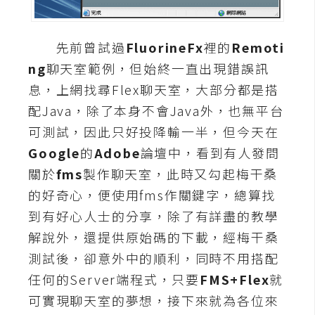
A
I
應
先前曾試過
FluorineFx
裡的
Remoti
用
ng
聊天室範例，但始終一直出現錯誤訊
息，上網找尋Flex聊天室，大部分都是搭
設
配Java，除了本身不會Java外，也無平台
計
可測試，因此只好投降輸一半，但今天在
Google
的
Adobe
論壇中，看到有人發問
網
關於
fms
製作聊天室，此時又勾起梅干桑
站
的好奇心，便使用fms作關鍵字，總算找
到有好心人士的分享，除了有詳盡的教學
影
解說外，還提供原始碼的下載，經梅干桑
像
測試後，卻意外中的順利，同時不用搭配
任何的Server端程式，只要
FMS+Flex
就
A
d
可實現聊天室的夢想，接下來就為各位來
o