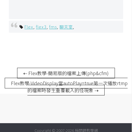
Flex
,
flex3
,
fms
,
聊天室
,
⇠ Flex教學-簡易版的檔案上傳(php&cfm)
Flex教學-VideoDisplay當autoPlay=true第一次播放rtmp
的檔案時發生重覆載入的怪現象 ⇢
Copyright © 2007-2026 梅問題教學網