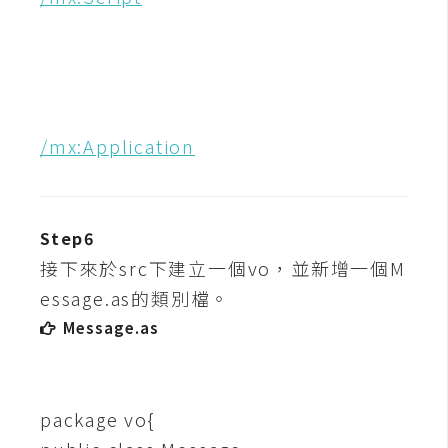
示
免
費
版
/mx:Application
型
M
Step6
A
接下來於src下建立一個vo，並新增一個M
C
essage.as的類別檔。
Message.as
開
箱
package vo{
梅