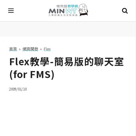
A
I
首頁
»
網頁開發
»
Flex
Flex教學-簡易版的聊天室
A
I
工
(for FMS)
具
2009/01/10
C
h
a
t
G
P
T