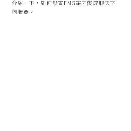
介紹一下，如何設置FMS讓它變成聊天室
b
e
伺服器。
P
h
o
t
o
s
h
o
p
I
l
l
u
s