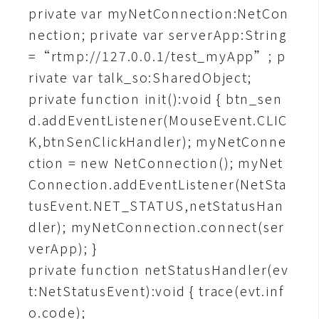
空
private var myNetConnection:NetCon
間
nection; private var serverApp:String
=“rtmp://127.0.0.1/test_myApp”; p
rivate var talk_so:SharedObject;
網
private function init():void { btn_sen
頁
d.addEventListener(MouseEvent.CLIC
設
K,btnSenClickHandler); myNetConne
計
ction = new NetConnection(); myNet
前
Connection.addEventListener(NetSta
端
tusEvent.NET_STATUS,netStatusHan
dler); myNetConnection.connect(ser
H
verApp); }
T
M
private function netStatusHandler(ev
L
t:NetStatusEvent):void { trace(evt.inf
/
o.code);
C