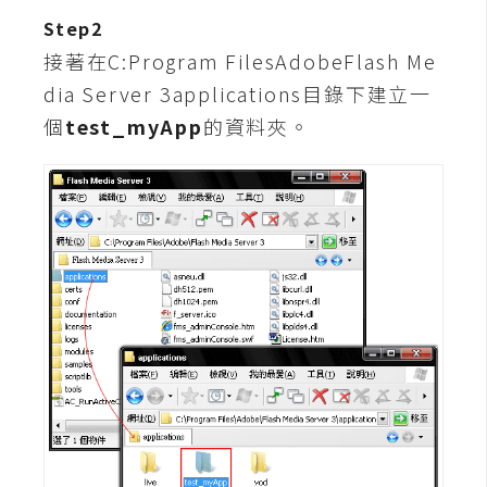
攝
Step2
影
接著在C:Program FilesAdobeFlash Me
dia Server 3applications目錄下建立一
手
個
test_myApp
的資料夾。
機
攝
影
器
材
操
控
資
源
免