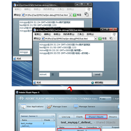
作
提
案