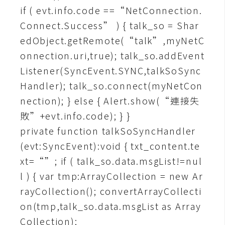
if ( evt.info.code ==“NetConnection.
S
S
Connect.Success” ) { talk_so = Shar
edObject.getRemote(“talk”,myNetC
onnection.uri,true); talk_so.addEvent
J
a
Listener(SyncEvent.SYNC,talkSoSync
v
Handler); talk_so.connect(myNetCon
a
nection); } else { Alert.show(“連接失
S
敗”+evt.info.code); } }
c
r
private function talkSoSyncHandler
i
(evt:SyncEvent):void { txt_content.te
p
xt=“”; if ( talk_so.data.msgList!=nul
t
l ) { var tmp:ArrayCollection = new Ar
rayCollection(); convertArrayCollecti
U
on(tmp,talk_so.data.msgList as Array
I
Collection);
/