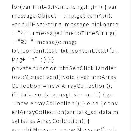
for(var i:int=0;i<tmp.length ;i++) { var
U
X
message:Object = tmp.getItemAt(i);
var fullMsg:String=message.nickname
+“在”+message.time.toTimeString()
R
W
+“說:“+message.msg;
D
txt_content.text=txt_content.text+full
網
Msg+“n”; } } }
頁
private function btnSenClickHandler
後
(evt:MouseEvent):void { var arr:Array
端
Collection = new ArrayCollection();
if ( talk_so.data.msgList==null ) { arr
P
H
= new ArrayCollection(); } else { conv
P
ertArrayCollection(arr,talk_so.data.m
sgList as ArrayCollection); }
D
var obj:Message = new Message(); ob