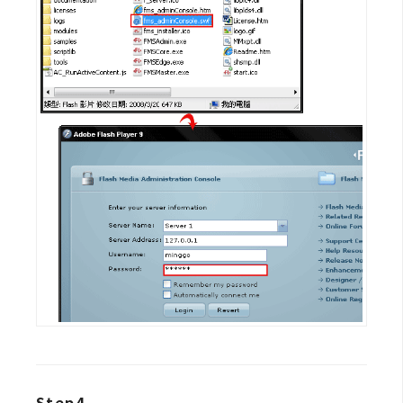
d
P
r
e
s
s
安
裝
與
設
定
外
掛
實
作
電
商
Step4