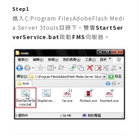
t
Step1
r
進入C:Program FilesAdobeFlash Medi
a
t
a Server 3tools目錄下，雙響
StartSer
o
verService.bat
啟動
FMS
伺服器。
r
去
背
與
合
成
攝
影
商
品