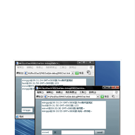
G
e
m
i
n
i
A
I
生
成
圖
片
影
片