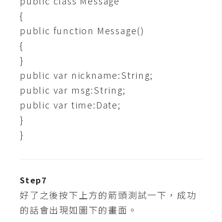
public class Message
開
{
發
public function Message()
{
熱
}
門
public var nickname:String;
文
public var msg:String;
章
public var time:Date;
}
}
全
站
導
覽
Step7
好了之後按下上方的箭頭測試一下，成功
的話會出現如圖下的畫面。
合