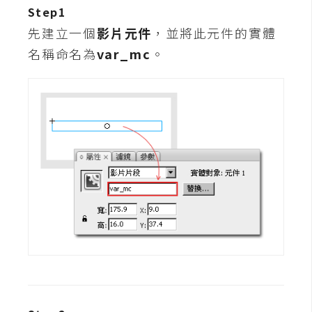
b
Step1
e
先建立一個
影片元件
，並將此元件的實體
名稱命名為
var_mc
。
P
h
o
t
o
s
h
o
p
I
l
l
u
s