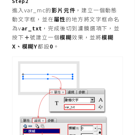
Step2
t
進入var_mc的
影片元件
，建立一個動態
r
a
動文字框，並在
屬性
的地方將文字框命名
t
為v
ar_txt
，完成後切到濾鏡選項下，並
o
按下
＋
號建立一個
模糊
效果，並將
模糊
r
X、模糊Y
都設
0
。
去
背
與
合
成
攝
影
商
品