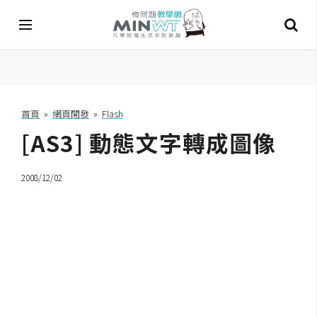
A
I
首頁
»
網頁開發
»
Flash
[AS3] 動態文字轉成圖像
A
I
工
具
2008/12/02
C
h
a
t
G
P
T