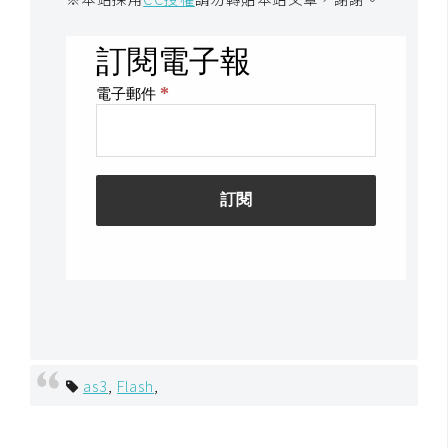
架
設
主
機
與
網
域
S
E
O
工
具
as3
,
Flash
,
免
費