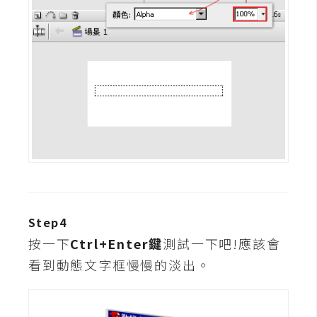
費
圖
庫
免
費
字
型
網
站
Step4
架
按一下
Ctrl+Enter鍵
測試一下吧!應該會
設
看到動態文字框慢慢的淡出。
W
o
r