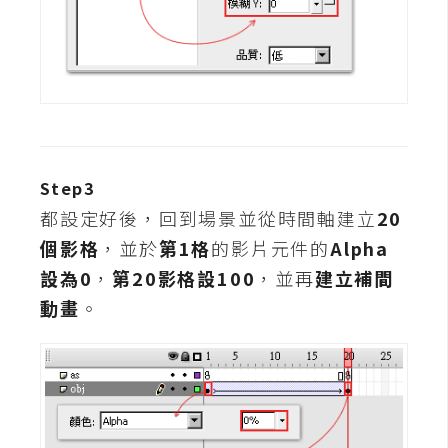
攝
影
手
機
攝
影
Step3
都設定好後，回到場景並從時間軸建立
20
器
個影格
，並於
第1格
的影片元件的
Alpha
材
設為0
，
第20影格設100
，並再
建立補間
操
動畫
。
控
資
源
免