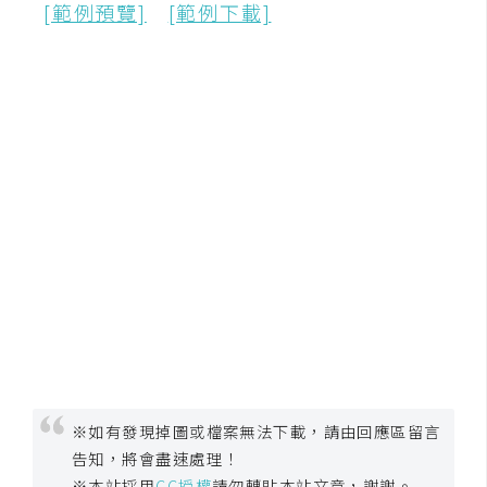
[範例預覽]
[範例下載]
W
o
o
C
o
m
m
e
r
c
e
金
流
物
※如有發現掉圖或檔案無法下載，請由回應區留言
流
告知，將會盡速處理！
※本站採用
CC授權
請勿轉貼本站文章，謝謝。