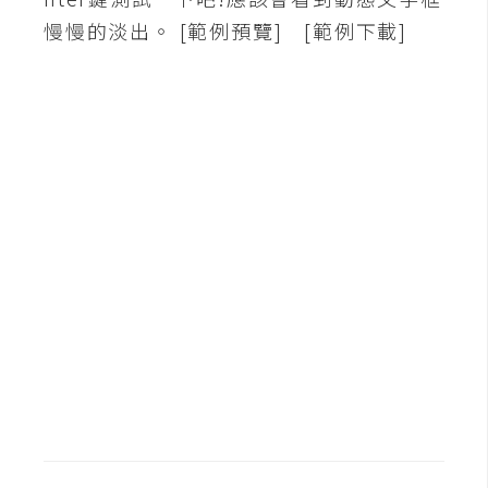
慢慢的淡出。 [範例預覽] [範例下載]
A
I
應
用
設
計
網
站
影
像
A
d
o