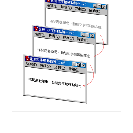
d
P
r
e
s
s
安
裝
與
設
定
外
掛
實
作
電
商