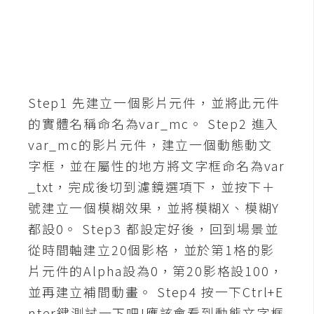
G
e
m
i
Step1 先建立一個影片元件，並將此元件
n
的實體名稱命名為var_mc。 Step2 進入
i
var_mc的影片元件，建立一個動態動文
A
字框，並在屬性的地方將文字框命名為var
I
生
_txt，完成後切到濾鏡選項下，並按下＋
成
號建立一個模糊效果，並將模糊X、模糊Y
都設0。 Step3 都設定好後，回到場景並
圖
片
從時間軸建立20個影格，並於第1格的影
片元件的Alpha設為0，第20影格設100，
並再建立補間動畫。 Step4 按一下Ctrl+E
影
片
nter鍵測試一下吧!應該會看到動態文字框