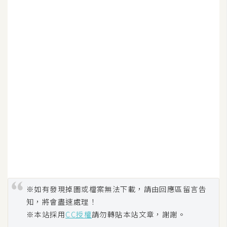
d
P
r
e
s
s
安
裝
與
設
定
外
掛
實
※如有發現掉圖或檔案無法下載，請由回應區留言告
作
知，將會盡速處理！
電
※本站採用
CC授權
請勿轉貼本站文章，謝謝。
商