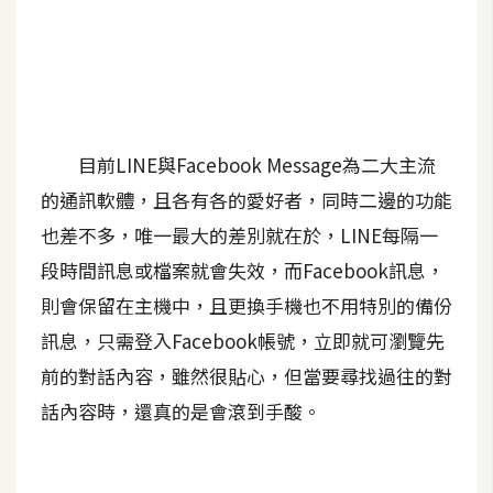
A
I
應
用
設
目前LINE與Facebook Message為二大主流
計
的通訊軟體，且各有各的愛好者，同時二邊的功能
也差不多，唯一最大的差別就在於，LINE每隔一
網
段時間訊息或檔案就會失效，而Facebook訊息，
站
則會保留在主機中，且更換手機也不用特別的備份
訊息，只需登入Facebook帳號，立即就可瀏覽先
影
前的對話內容，雖然很貼心，但當要尋找過往的對
像
話內容時，還真的是會滾到手酸。
A
d
o