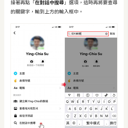
接著再點「
在對話中搜尋
」選項，這時再將要查尋
攝
影
的關鍵字，輸到上方的輸入框中。
手
機
攝
影
器
材
操
控
資
源
免