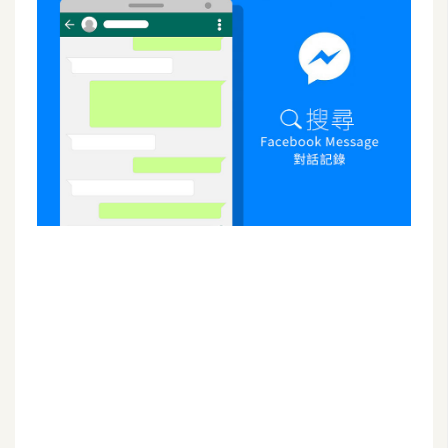
G
e
m
i
n
i
A
I
生
成
圖
片
影
片