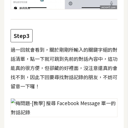
費
圖
庫
免
Step3
費
字
過一回就會看到，關於剛剛所輸入的關鍵字組的對
型
話清單，點一下就可跳到先前的對話內容中，這功
能真的很方便，但卻藏的好裡面，沒注意還真的會
網
找不到，因此下回要尋找對話記錄的朋友，不妨可
站
留意一下囉！
架
設
W
o
r