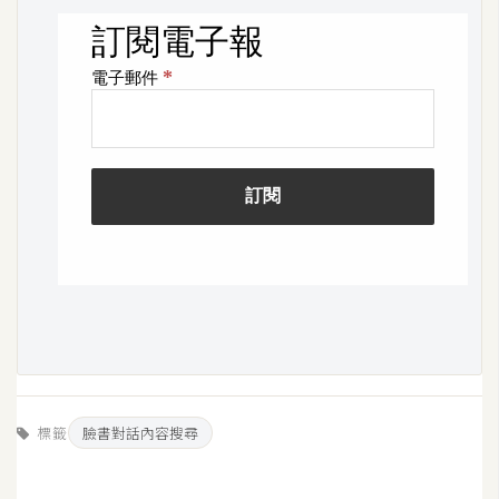
W
o
o
C
o
m
m
e
r
c
e
金
流
標籤
臉書對話內容搜尋
物
流