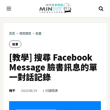
A
首頁
»
網頁開發
»
臉書
I
臉書
A
I
[教學] 搜尋 Facebook
工
具
Message 臉書訊息的單
C
一對話記錄
h
a
t
梅干
2020/08/19
1 分鐘閱讀
G
P
T