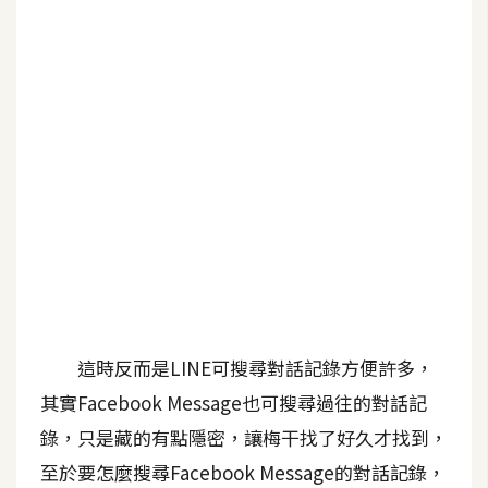
b
e
P
h
o
t
o
s
h
o
p
這時反而是LINE可搜尋對話記錄方便許多，
I
l
其實Facebook Message也可搜尋過往的對話記
l
錄，只是藏的有點隱密，讓梅干找了好久才找到，
u
至於要怎麼搜尋Facebook Message的對話記錄，
s