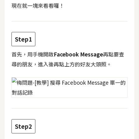
t
現在就一塊來看看囉！
r
a
t
o
Step1
r
首先，用手機開啟
Facebook Message
再點要查
去
尋的朋友，進入後再點上方的好友大頭照。
背
與
合
成
攝
影
Step2
商
品