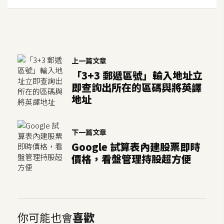
架
設
主
機
上一篇文章
與
「3+3 郵遞區號」輸入地址立
網
即查詢出所在的區碼與將英譯
域
地址
S
下一篇文章
E
Google 試算表內建股票即時
O
價格，看盤管理持股超方便
工
具
免
你可能也會
喜歡
費