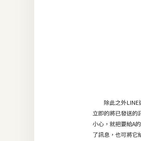
RWD 網頁
後端
PHP
Docker
伺服器設定
資源
免費圖示
免費版型
除此之外LINE
立即的將已發送的
MAC
小心，就把要給A
了訊息，也可將它給回
開箱