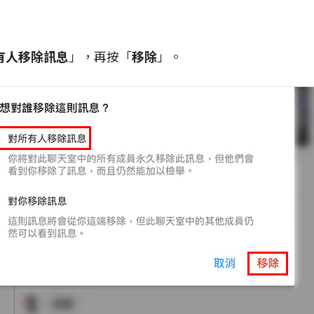
有人移除訊息
」，再按「
移除
」。