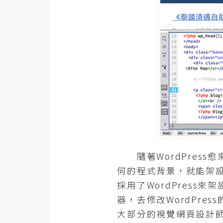
器材操控
資源
免費圖庫
免費字型
網站架設
WordPress
安裝與設定
隨著WordPress愈
外掛實作
何的程式背景，就能架
採用了WordPress
電商
器，去修改WordPr
WooCommerce
大部分的視覺網頁設計師，