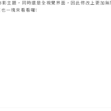
s的佈影主題，同時還是全視覺界面，因此修改上更加無
現在也一塊來看看囉!