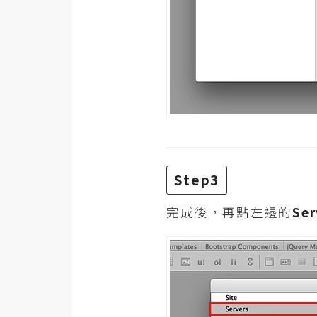
Step3
完成後，再點左邊的
Ser