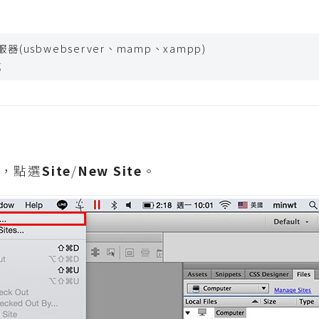
(usbwebserver、mamp、xampp)
成
r，點選
Site
/
New Site
。