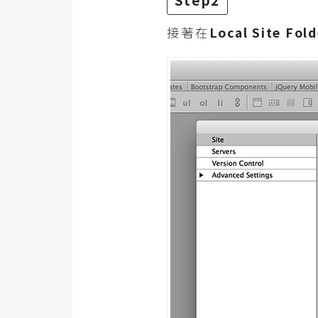
Step2
接著在
Local Site Fold