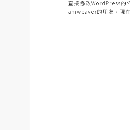
金流物流
直接俢改WordPres
amweaver的朋友，
架設
主機與網域
SEO 工具
免費空間
網頁設計
前端
HTML / CSS
JavaScript
UI / UX