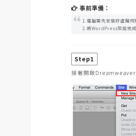
RWD 網頁
事前準備：
後端
1.電腦需先安裝好虛擬伺服器
PHP
2.將WordPress架設完
Docker
伺服器設定
Step1
資源
接著開啟Dreamweave
免費圖示
免費版型
MAC
開箱