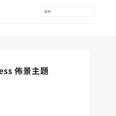
搜尋
ess 佈景主題