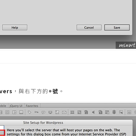
vers
，與右下方的
+號
。