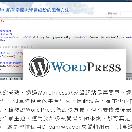
來愈成熟，透過WordPress來架設網站是再簡單
設出一個具備後台的平台出來，因此現在也有不少的
來架設，雖然說WordPress架設很方便，但當要修改
ess的佈景主題，這對於許多視覺設計師來說，那可真
還是習慣使用Dreamweaver來編輯網頁，其實透過