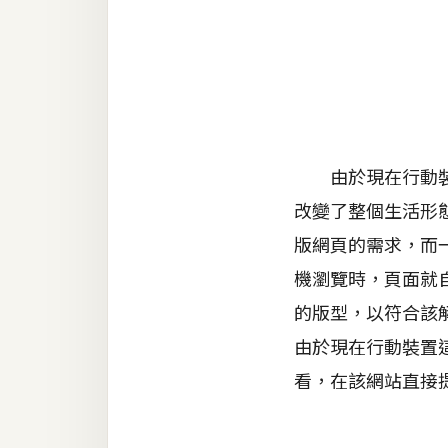
金流物流
架設
主機與網域
SEO 工具
免費空間
由於現在行動裝置
改變了整個生活形
網頁設計
版網頁的需求，而
機瀏覽時，頁面就
前端
的版型，以符合該解
HTML / CSS
由於現在行動裝置這
JavaScript
看，在該網站直接提供
UI / UX