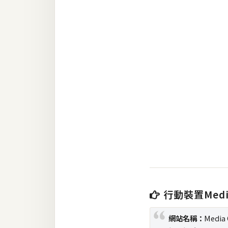
RWD 網頁
後端
PHP
Docker
伺服器設定
資源
免費圖示
免費版型
MAC
行動裝置Media
開箱
網站名稱：
Media 