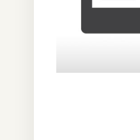
器材操控
資源
免費圖庫
免費字型
網站架設
WordPress
安裝與設定
外掛實作
電商
WooCommerce