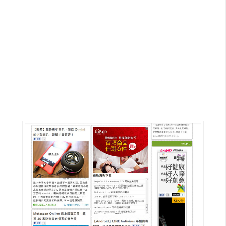
G
e
m
i
n
i
A
I
生
成
圖
片
影
片