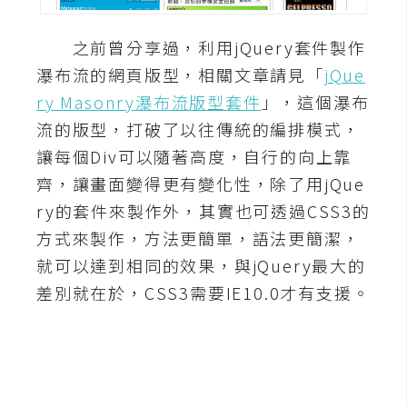
A
I
之前曾分享過，利用jQuery套件製作
應
瀑布流的網頁版型，相關文章請見「
jQue
用
ry Masonry瀑布流版型套件
」，這個瀑布
設
流的版型，打破了以往傳統的編排模式，
計
讓每個Div可以隨著高度，自行的向上靠
齊，讓畫面變得更有變化性，除了用jQue
網
ry的套件來製作外，其實也可透過CSS3的
站
方式來製作，方法更簡單，語法更簡潔，
就可以達到相同的效果，與jQuery最大的
差別就在於，CSS3需要IE10.0才有支援。
影
像
A
d
o