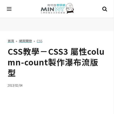
A
I
首頁
»
網頁開發
»
CSS
CSS教學－CSS3 屬性colu
A
I
工
mn-count製作瀑布流版
具
型
C
h
2013/02/04
a
t
G
P
T