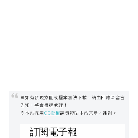
W
o
o
C
o
m
m
e
r
c
e
※如有發現掉圖或檔案無法下載，請由回應區留言
告知，將會盡速處理！
金
※本站採用
CC授權
請勿轉貼本站文章，謝謝。
流
物
流