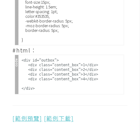
d
    font-size:15px;

P
    line-height: 1.5em;

r
    letter-spacing: 1pt;

e
    color:#353535;

s
    -webkit-border-radius: 5px;

    -moz-border-radius: 5px;

s
    border-radius: 5px;
安
#html：
裝
與
<div id=“outbox”>

設
   <div class=“content_box”>1</div>

   <div class=“content_box”>2</div>

定
   <div class=“content_box”>3</div>

   <div class=“content_box”>4</div>
外
掛
實
[範例預覽]
[範例下載]
作
電
商