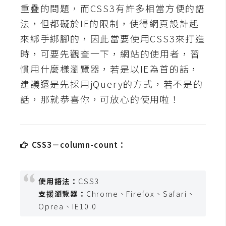
t
重疊的問題，而CSS3有許多相當方便的語
r
法，但都礙於IE的限制，使得網頁設計起
a
來綁手綁腳的，因此當要使用CSS3來打造
t
時，可要先觀查一下，網站的使用者，習
o
r
慣用什麼樣瀏覽器，若是以IE為首的話，
建議還是先採用jQuery的方式，若不是的
話，那就恭喜你，可放心的使用啦！
去
背
與
合
CSS3－column-count：
成
攝
影
使用語法：
CSS3
支援瀏覽器：
Chrome、Firefox、Safari、
商
Oprea、IE10.0
品