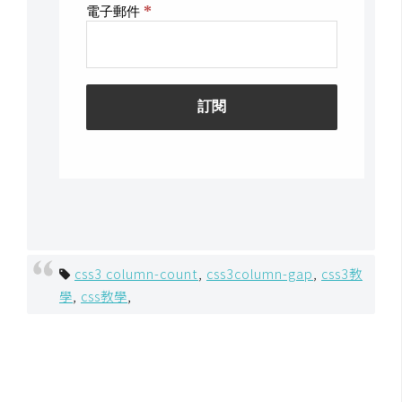
架
設
主
機
與
網
域
S
E
O
css3 column-count
,
css3column-gap
,
css3教
工
學
,
css教學
,
具
免
費