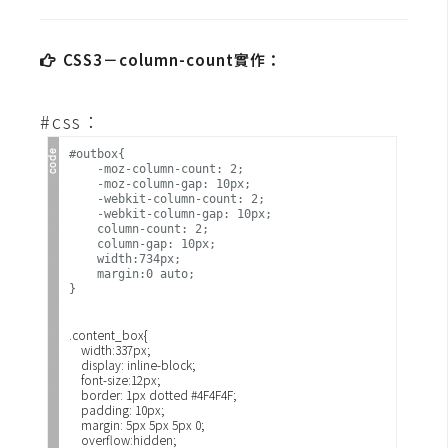
費
圖
庫
CSS3－column-count實作：
免
#css：
費
#outbox{

字
    -moz-column-count: 2;

    -moz-column-gap: 10px;

型
    -webkit-column-count: 2;

    -webkit-column-gap: 10px;

    column-count: 2;

    column-gap: 10px;

    width:734px;

網
    margin:0 auto;

}
站
架
.content_box{

設
    width:337px;

    display: inline-block;

    font-size:12px;

    border: 1px dotted #4F4F4F;

W
    padding: 10px;

o
    margin: 5px 5px 5px 0;

r
    overflow:hidden;
