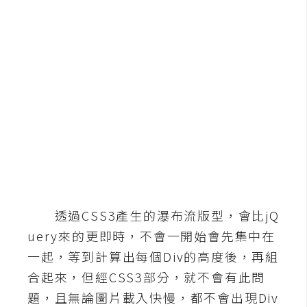
b
e
P
h
o
t
o
s
h
o
p
透過CSS3產生的瀑布流版型，會比jQ
I
uery來的更即時，不會一開始會先集中在
l
一起，等到計算出每個Div的高度後，再組
l
合起來，但經CSS3部分，就不會有此問
u
題，且無論圖片載入快慢，都不會出現Div
s