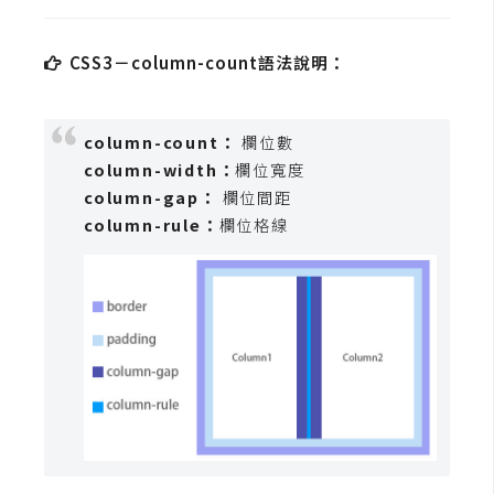
攝
影
CSS3－column-count語法說明：
手
機
column-count：
欄位數
攝
column-width：
欄位寬度
影
column-gap：
欄位間距
column-rule：
欄位格線
器
材
操
控
資
源
免