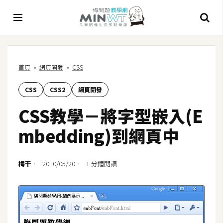
A
首頁
»
網頁開發
»
CSS
I
CSS
CSS2
網頁開發
A
I
CSS教學－將字型嵌入(E
工
具
mbedding)到網頁中
C
h
梅干
2010/05/20
1 分鐘閱讀
a
t
G
P
T