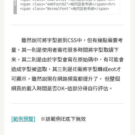
攝
<span class="embFont02">梅問題教學網</span><hr>

影
手
機
雖然說可將字型嵌到CSS中，但有幾點需要考
攝
量，其一則是使用者需花很多時間將字型取讀下
影
來，其二則是由於字型會寫在原始碼中，有可能會
造成字型被盜取，其三則是IE需將字型轉成eot才
器
可顯示，雖然說現在網路頻寬都提升了， 但整個
材
網頁的載入時間是否OK~這部分得自行評估。
操
控
資
源
[範例預覽]
※該範例IE底下無效
免