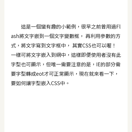
A
I
應
用
這是一個蠻有趣的小範例，很早之前曾用過Fl
ash將文字嵌到一個文字變數框， 再利用參數的方
設
式，將文字寫到文字框中， 其實CSS也可以喔！
計
一樣可將文字嵌入到網中，這樣即便使用者沒有此
字型也可顯示，但唯一需要注意的是，IE的部分需
網
要字型轉成eot才可正常顯示，現在就來看一下，
站
要如何讓字型嵌入CSS中。
影
像
A
d
o