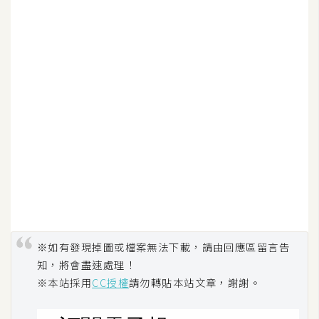
費
圖
庫
免
費
字
型
網
站
架
※如有發現掉圖或檔案無法下載，請由回應區留言告
設
知，將會盡速處理！
※本站採用
CC授權
請勿轉貼本站文章，謝謝。
W
o
r