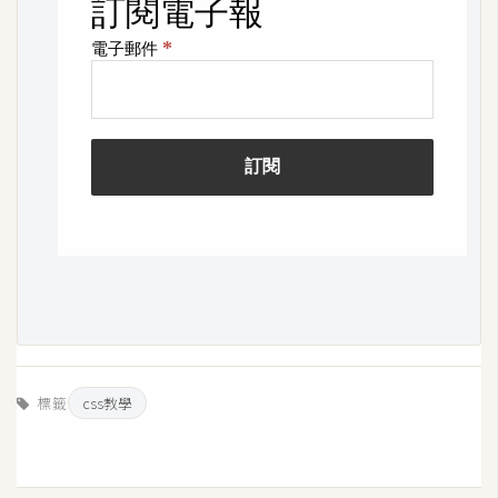
d
P
r
e
s
s
安
裝
與
設
定
外
掛
實
標籤
css教學
作
電
商