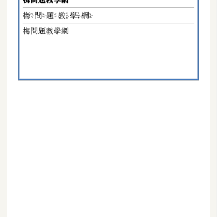
G
e
m
i
n
i
A
I
生
成
圖
片
影
片