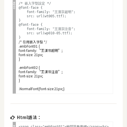
t
/* 嵌入字型設定 */

@font-face {

r
    font-family: "王漢宗超明";

    src: url(wt005.ttf);

a
}

t
@font-face {

    font-family: "王漢宗注音";

o
    src: url(wp010-05.ttf);

r
/* 引用嵌入字型 */

.embFont01 {

font-family: “王漢宗超明”;

font-size: 21px;

去
}
背
.embFont02 {

與
font-family: “王漢宗注音”;

font-size: 21px;

合
}
成
攝
影
商
Html語法：
品
<span class="embFont01">梅問題教學網</span><hr>
