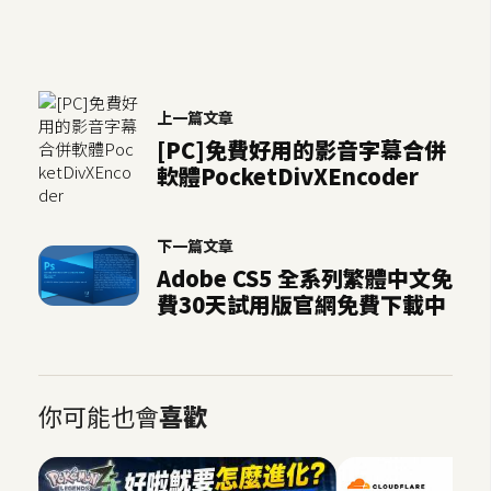
W
o
o
上一篇文章
C
[PC]免費好用的影音字幕合併
o
軟體PocketDivXEncoder
m
m
e
下一篇文章
r
Adobe CS5 全系列繁體中文免
c
費30天試用版官網免費下載中
e
金
流
你可能也會
喜歡
物
流