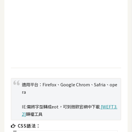
b
e
P
h
o
t
o
s
h
o
p
適用平台：Firefox、Google Chrom、Safria、ope
ra
I
IE:需將字型轉成eot，可到微軟官網中下載
[WEFT3.
l
2]
轉檔工具
l
u
CSS語法：
s