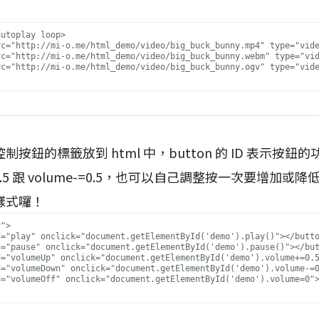
！
utoplay loop>

按鈕的標籤放到 html 中，button 的 ID 表示按
=0.5 跟 volume-=0.5，也可以自己調整按一次要增加
樣式囉！
">
