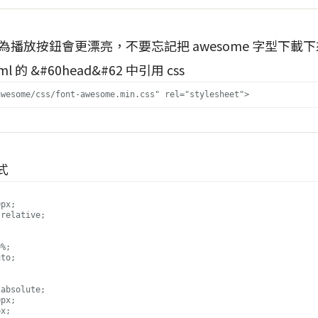
來做為播放按鈕會更漂亮，不要忘記把 awesome 字型下載下來
的 &#60head&#62 中引用 css
式