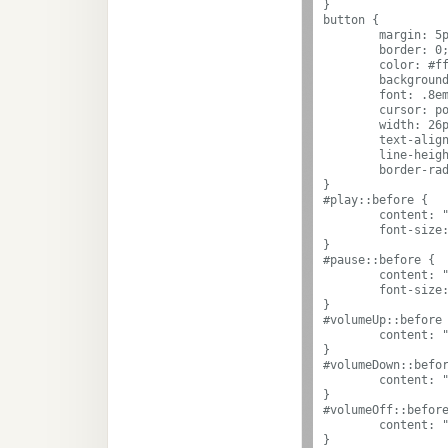
}

button {

	margin: 5px 0 0;

	border: 0;

	color: #fff;

	background: #f5246d;

	font: .8em FontAwesome;

	cursor: pointer;

	width: 26px;

	text-align: center;

	line-height: 22px;

	border-radius: 100%;

}

#play::before {

	content: "\f04b";

	font-size: .8em;

}

#pause::before {

	content: "\f04c";

	font-size: .8em;

}

#volumeUp::before 
	content: "\f028";

}

#volumeDown::befor
	content: "\f027";

}

#volumeOff::before
	content: "\f026";
