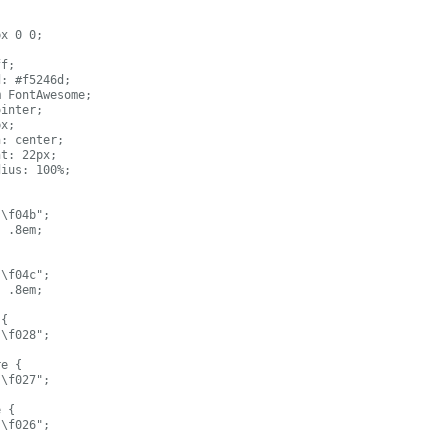
{

e {

 {
