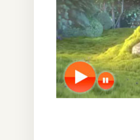
器材操控
資源
免費圖庫
免費字型
網站架設
WordPress
安裝與設定
外掛實作
電商
WooCommerce