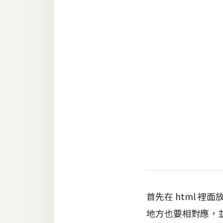
RWD 網頁
後端
PHP
Docker
伺服器設定
資源
免費圖示
免費版型
MAC
首先在 html 裡面放
地方也要相對應，並注
開箱