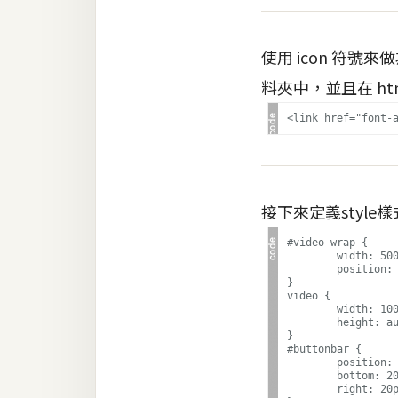
使用 icon 符號
料夾中，並且在 html 
接下來定義style樣
#video-wrap {

	width: 500px;

	position: relative;

}

video {

	width: 100%;

	height: auto;

}

#buttonbar {

	position: absolute;

	bottom: 20px;

	right: 20px;
