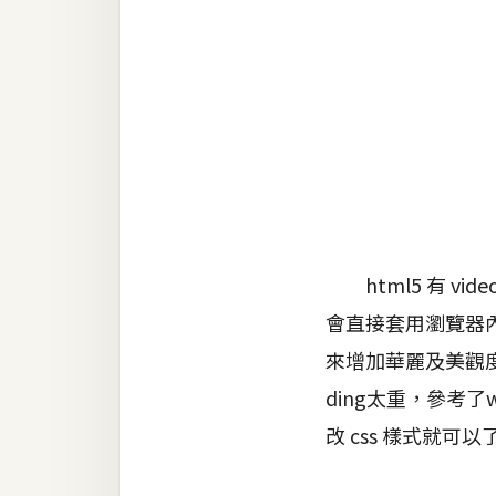
金流物流
架設
主機與網域
SEO 工具
免費空間
網頁設計
html5 有 v
會直接套用瀏覽器內建
前端
來增加華麗及美觀
HTML / CSS
ding太重，參考
JavaScript
改 css 樣式就可
UI / UX