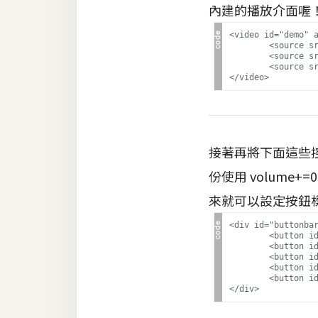
內建的播放介面喔
梅開發
<video id="demo" a
	<source src="http://mi-o.me/html_demo/video/big_buck_bunny.mp4" type="video/mp4" />

	<source src="http://mi-o.me/html_demo/video/big_buck_bunny.webm" type="video/webm" />

	<source src="http://mi-o.me/html_demo/video/big_buck_bunny.ogv" type="video/ogg" />

熱門文章
全站導覽
接著再將下面這些控制
合作提案
份使用 volume+
來就可以設定按鈕
<div id="buttonbar
	<button id="play" onclick="document.getElementById('demo').play()"></button>

	<button id="pause" onclick="document.getElementById('demo').pause()"></button>

	<button id="volumeUp" onclick="document.getElementById('demo').volume+=0.5"></button>

	<button id="volumeDown" onclick="document.getElementById('demo').volume-=0.5"></button>

	<button id="volumeOff" onclick="document.getElementById('demo').volume=0"></button>   
