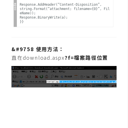
t
Response.AddHeader(“Content-Disposition”,
string.Format(“attachment; filename={0}”, Fil
r
eName));
a
Response.BinaryWrite(a);
}}
t
o
r
&#9758 使用方法：
直在download.aspx
?f=檔案路徑位置
去
背
與
合
成
攝
影
商
品