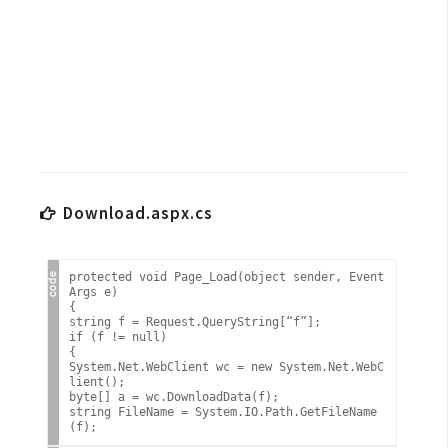
b
e
P
h
o
t
o
s
Download.aspx.cs
h
o
p
protected void Page_Load(object sender, Event
Args e)
{
string f = Request.QueryString[“f”];
I
if (f != null)
{
l
System.Net.WebClient wc = new System.Net.WebC
lient();
l
byte[] a = wc.DownloadData(f);
u
string FileName = System.IO.Path.GetFileName
(f);
s