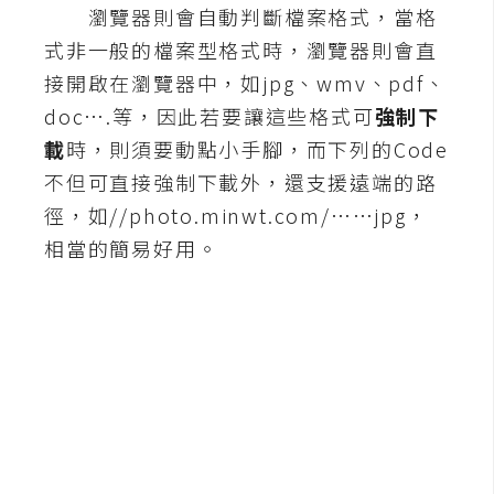
瀏覽器則會自動判斷檔案格式，當格
A
式非一般的檔案型格式時，瀏覽器則會直
I
應
接開啟在瀏覽器中，如
jpg
、
wmv
、
pdf
、
用
doc
….等，因此若要讓這些格式可
強制下
載
時，則須要動點小手腳，而下列的Code
設
計
不但可直接強制下載外，還支援遠端的路
徑，如//photo.minwt.com/……jpg，
相當的簡易好用。
網
站
影
像
A
d
o