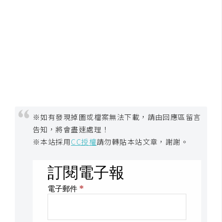
攝
影
手
機
攝
影
※如有發現掉圖或檔案無法下載，請由回應區留言
器
告知，將會盡速處理！
材
※本站採用
CC授權
請勿轉貼本站文章，謝謝。
操
控
資
源
免