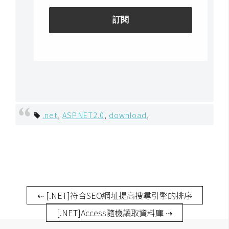
費
圖
庫
免
費
字
型
.net
,
ASP.NET2.0
,
download
,
網
站
架
設
⇠ [.NET]符合SEO網址提高搜尋引擎的排序
W
[.NET]Access隨機讀取資料庫 ⇢
o
r