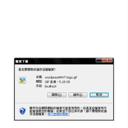
G
e
m
i
n
i
A
I
生
成
圖
片
影
片