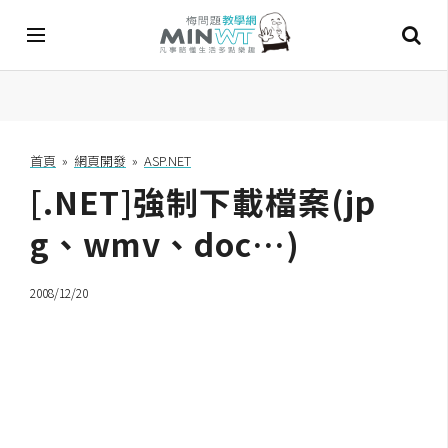
A
I
首頁
»
網頁開發
»
ASP.NET
[.NET]強制下載檔案(jp
A
I
工
g、wmv、doc…)
具
2008/12/20
C
h
a
t
G
P
T